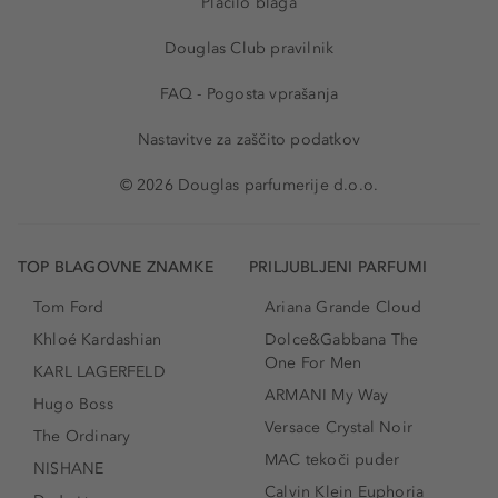
Plačilo blaga
Douglas Club pravilnik
FAQ - Pogosta vprašanja
Nastavitve za zaščito podatkov
© 2026 Douglas parfumerije d.o.o.
TOP BLAGOVNE ZNAMKE
PRILJUBLJENI PARFUMI
Tom Ford
Ariana Grande Cloud
Khloé Kardashian
Dolce&Gabbana The
One For Men
KARL LAGERFELD
ARMANI My Way
Hugo Boss
Versace Crystal Noir
The Ordinary
MAC tekoči puder
NISHANE
Calvin Klein Euphoria