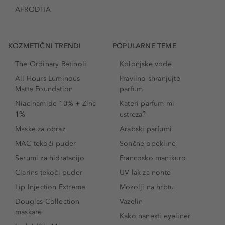
AFRODITA
KOZMETIČNI TRENDI
POPULARNE TEME
The Ordinary Retinoli
Kolonjske vode
All Hours Luminous
Pravilno shranjujte
Matte Foundation
parfum
Niacinamide 10% + Zinc
Kateri parfum mi
1%
ustreza?
Maske za obraz
Arabski parfumi
MAC tekoči puder
Sončne opekline
Serumi za hidratacijo
Francosko manikuro
Clarins tekoči puder
UV lak za nohte
Lip Injection Extreme
Mozolji na hrbtu
Douglas Collection
Vazelin
maskare
Kako nanesti eyeliner