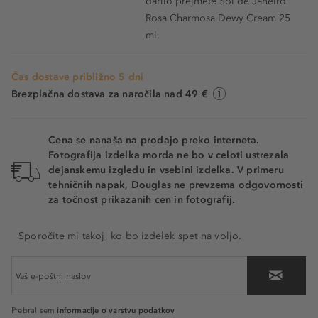
darilo prejmete Sol de Janeiro
Rosa Charmosa Dewy Cream 25
ml.
Čas dostave približno 5 dni
Brezplačna dostava za naročila nad 49 €
Cena se nanaša na prodajo preko interneta.
Fotografija izdelka morda ne bo v celoti ustrezala
dejanskemu izgledu in vsebini izdelka. V primeru
tehničnih napak, Douglas ne prevzema odgovornosti
za točnost prikazanih cen in fotografij.
Sporočite mi takoj, ko bo izdelek spet na voljo.
informacije o varstvu podatkov
Prebral sem