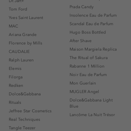
Dr.Jart+
Prada Candy
Tom Ford
Insolence Eau de Parfum
Yves Saint Laurent
Scandal Eau de Parfum
MAC
Hugo Boss Bottled
Ariana Grande
After Shave
Florence by Mills
Maison Margiela Replica
CAUDALIE
The Ritual of Sakura
Ralph Lauren
Rabanne 1 Million
Elemis
Noir Eau de Parfum
Filorga
Mon Guerlain
Redken
MUGLER Angel
Dolce&Gabbana
Dolce&Gabbana Light
Rituals
Blue
Jeffree Star Cosmetics
Lancôme La Nuit Trésor
Real Techniques
Tangle Teezer