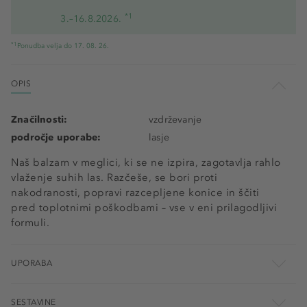
*1
3.–16.8.2026.
*1
Ponudba velja do 17. 08. 26.
OPIS
Značilnosti:
vzdrževanje
področje uporabe:
lasje
Naš balzam v meglici, ki se ne izpira, zagotavlja rahlo
vlaženje suhih las. Razčeše, se bori proti
nakodranosti, popravi razcepljene konice in ščiti
pred toplotnimi poškodbami – vse v eni prilagodljivi
formuli.
UPORABA
SESTAVINE