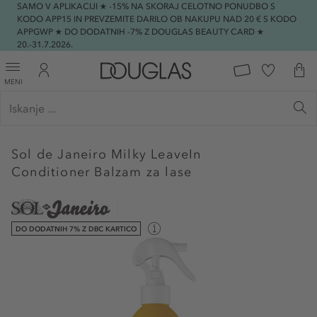
SAMO V APLIKACIJI ★ -15% NA SKORAJ CELOTNO PONUDBO S
KODO APP15 IN PREVZEMITE DARILO OB NAKUPU NAD 20 € S KODO
APPGWP ★ DO DODATNIH -7% Z DOUGLAS BEAUTY CARD ★
20.-31.7.2026.
MENI
Sol de Janeiro
Milky LeaveIn
Conditioner Balzam za lase
DO DODATNIH 7% Z DBC KARTICO