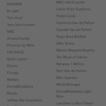
MAC tekoči puder
NISHANE
Calvin Klein Euphoria
Dr.Jart+
Prada Candy
Tom Ford
Insolence Eau de Parfum
Yves Saint Laurent
Scandal Eau de Parfum
MAC
Hugo Boss Bottled
Ariana Grande
After Shave
Florence by Mills
Maison Margiela Replica
CAUDALIE
The Ritual of Sakura
Ralph Lauren
Rabanne 1 Million
Elemis
Noir Eau de Parfum
Filorga
Mon Guerlain
Redken
MUGLER Angel
Dolce&Gabbana
Dolce&Gabbana Light
Rituals
Blue
Jeffree Star Cosmetics
Lancôme La Nuit Trésor