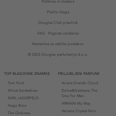
Poštnina in dostava
Plačilo blaga
Douglas Club pravilnik
FAQ - Pogosta vprašanja
Nastavitve za zaščito podatkov
© 2026 Douglas parfumerije d.o.o.
TOP BLAGOVNE ZNAMKE
PRILJUBLJENI PARFUMI
Tom Ford
Ariana Grande Cloud
Khloé Kardashian
Dolce&Gabbana The
One For Men
KARL LAGERFELD
ARMANI My Way
Hugo Boss
Versace Crystal Noir
The Ordinary