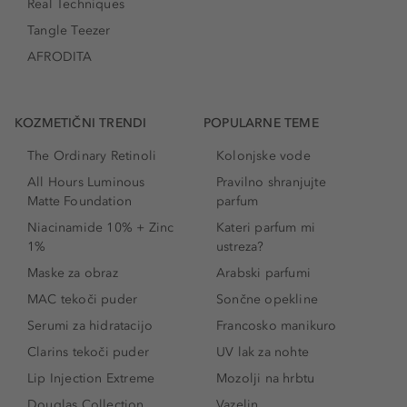
Real Techniques
Tangle Teezer
AFRODITA
KOZMETIČNI TRENDI
POPULARNE TEME
The Ordinary Retinoli
Kolonjske vode
All Hours Luminous
Pravilno shranjujte
Matte Foundation
parfum
Niacinamide 10% + Zinc
Kateri parfum mi
1%
ustreza?
Maske za obraz
Arabski parfumi
MAC tekoči puder
Sončne opekline
Serumi za hidratacijo
Francosko manikuro
Clarins tekoči puder
UV lak za nohte
Lip Injection Extreme
Mozolji na hrbtu
Douglas Collection
Vazelin