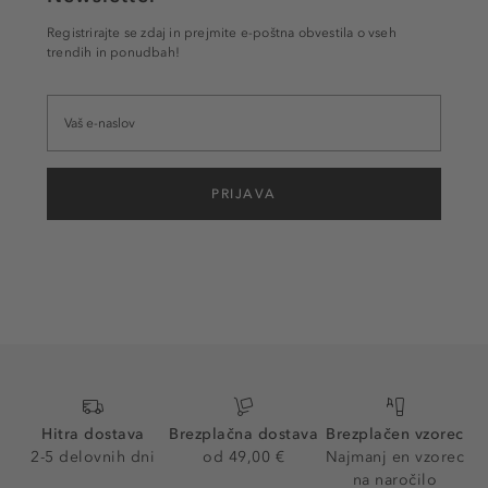
Registrirajte se zdaj in prejmite e-poštna obvestila o vseh
trendih in ponudbah!
PRIJAVA
Hitra dostava
Brezplačna dostava
Brezplačen vzorec
2-5 delovnih dni
od 49,00 €
Najmanj en vzorec
na naročilo