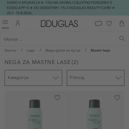
SAMO V APLIKACIJI ★ -15% NA SKORAJ CELOTNO PONUDBO S
KODO APP15 ★ DO DODATNIH -7% Z DOUGLAS BEAUTY CARD ★
20.7.-16.8.2026.
MENI
Domov
Lasje
Nega glede na tip las
Mastni lasje
NEGA ZA MASTNE LASE
(
2
)
Kategorije
Filtriraj