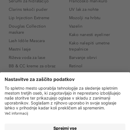
Serumi za hidratacijo
Francosko manikuro
Clarins tekoči puder
UV lak za nohte
Lip Injection Extreme
Mozolji na hrbtu
Douglas Collection
Vazelin
maskare
Kako nanesti eyeliner
Lash Idôle Mascara
Kako nalepiti umetne
Mastni lasje
trepalnice
Riževa voda za lase
Barvanje obrvi
BB & CC kreme za obraz
Retinol
Age Defense BB Cream
Vitamin E
SPF 30
Kako povečati ustnice
Senčila za oči
Niacinamid
Tekoči puder
Rozacea
Ličenje povešenih vek
Salicilna kislina
Kako povečati oči
Rozacea
Kako določiti odtenek
Salicilna kislina
pudra