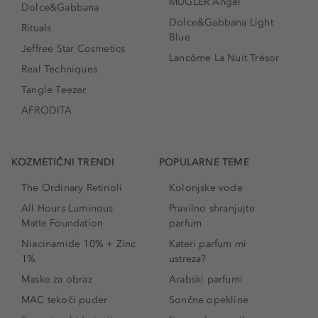
MUGLER Angel
Dolce&Gabbana
Dolce&Gabbana Light
Rituals
Blue
Jeffree Star Cosmetics
Lancôme La Nuit Trésor
Real Techniques
Tangle Teezer
AFRODITA
KOZMETIČNI TRENDI
POPULARNE TEME
The Ordinary Retinoli
Kolonjske vode
All Hours Luminous
Pravilno shranjujte
Matte Foundation
parfum
Niacinamide 10% + Zinc
Kateri parfum mi
1%
ustreza?
Maske za obraz
Arabski parfumi
MAC tekoči puder
Sončne opekline