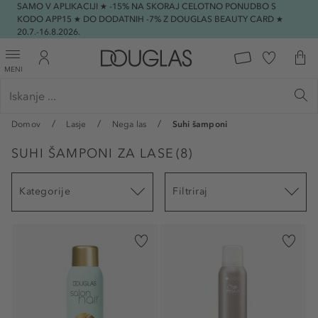
SAMO V APLIKACIJI ★ -15% NA SKORAJ CELOTNO PONUDBO S
KODO APP15 ★ DO DODATNIH -7% Z DOUGLAS BEAUTY CARD ★
20.7.-16.8.2026.
MENI
Domov
Lasje
Nega las
Suhi šamponi
SUHI ŠAMPONI ZA LASE
(
8
)
Kategorije
Filtriraj