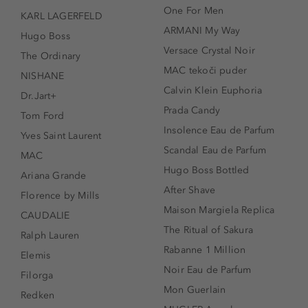
One For Men
KARL LAGERFELD
ARMANI My Way
Hugo Boss
Versace Crystal Noir
The Ordinary
MAC tekoči puder
NISHANE
Calvin Klein Euphoria
Dr.Jart+
Prada Candy
Tom Ford
Insolence Eau de Parfum
Yves Saint Laurent
Scandal Eau de Parfum
MAC
Hugo Boss Bottled
Ariana Grande
After Shave
Florence by Mills
Maison Margiela Replica
CAUDALIE
The Ritual of Sakura
Ralph Lauren
Rabanne 1 Million
Elemis
Noir Eau de Parfum
Filorga
Mon Guerlain
Redken