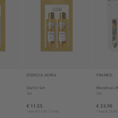
noge (2)
hranljivo (3)
obraz (2)
krepitev (1)
s (3)
oči (1)
piling (2)
roke (3)
podaljševanje
roko (2)
popravljanje 
telo (3)
proti izpadanj
ušesa (1)
proti lomljenj
vrat (2)
rast las (1)
razvajanje (2)
sproščujoče (
ESENCIA ADRIA
FRAMESI
sredstvo prot
Darilni Set
Morphosis R
vlažilni (5)
Set
Set
vzdrževanje (
€ 11,55
€ 23,90
1 kos
(€ 11,55 / 1 kos)
1 kos
(€ 23,90 