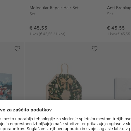
Molecular Repair Hair Set
Anti-Breakag
Set
Set
€ 45,55
€ 45,55
1 kos
(€ 45,55 / 1 kos)
1 kos
(€ 45,55 