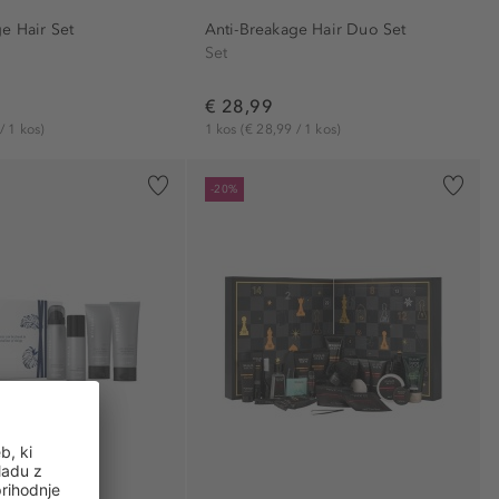
e Hair Set
Anti-Breakage Hair Duo Set
Set
€ 28,99
/ 1 kos)
1 kos
(€ 28,99 / 1 kos)
-20%