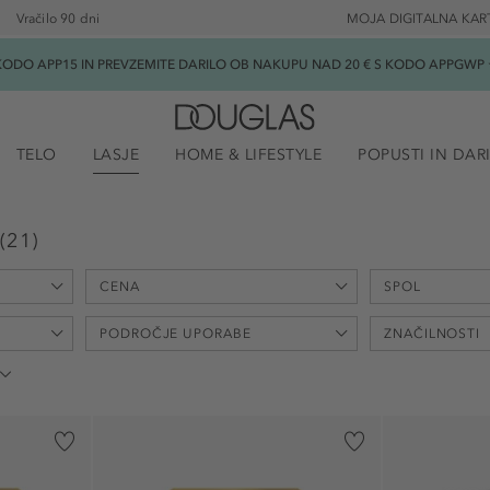
Vračilo 90 dni
MOJA DIGITALNA KAR
ODO APP15 IN PREVZEMITE DARILO OB NAKUPU NAD 20 € S KODO APPGWP ★
TELO
LASJE
HOME & LIFESTYLE
POPUSTI IN DAR
(
21
)
CENA
SPOL
min
max
PODROČJE UPORABE
ZNAČILNOSTI
-
€
€
uniseks (10)
ženski (3)
dekolte (2)
čiščenje (4)
moški (1)
lasje (12)
dišeč (3)