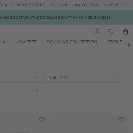
TICA
LEPOTNE STORITVE
TRGOVINE
BEAUTY CLUB
NEWSLETTER
 DO DODATNIH -7% Z DOUGLAS BEAUTY CARD ★ 20.-31.7.2026.
ILA
NOVITETE
DOUGLAS COLLECTION
STORITVE

DARILO ZA
Božič (2)
Materinski dan (1)
Sveti Nikolaj (1)