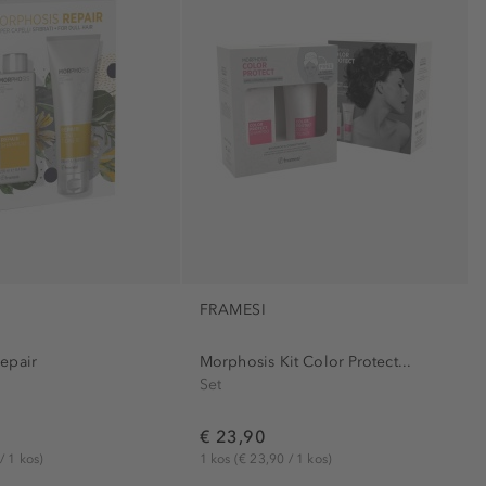
 (1)
(2)
u las (1)
u las (2)
2)
FRAMESI
i potenju (1)
epair
Morphosis Kit Color Protect...
Set
3)
€ 23,90
/ 1 kos)
1 kos
(€ 23,90 / 1 kos)