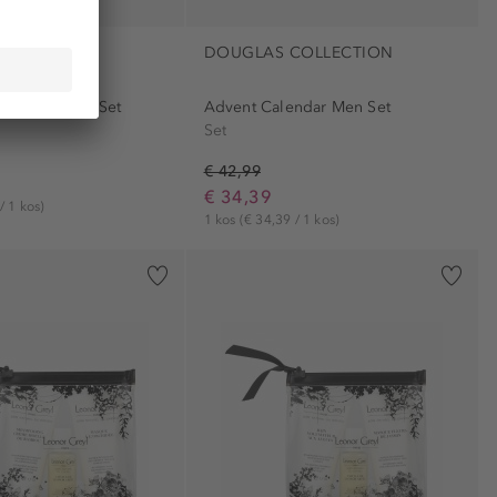
DOUGLAS COLLECTION
me Small Gift Set
Advent Calendar Men Set
Set
€ 42,99
€ 34,39
/ 1 kos)
1 kos
(€ 34,39 / 1 kos)