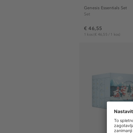
Genesis Essentials Set
Set
€ 46,55
1 kos
(€ 46,55 / 1 kos)