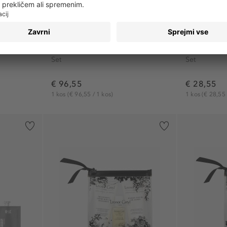
RITUALS
RITUALS
r
Wreath Advent Calendar...
Rituals Hom
Set
Set
€ 96,55
€ 28,55
1 kos
(€ 96,55 / 1 kos)
1 kos
(€ 28,55 