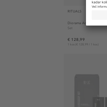
RITUALS
Diorama Advent Calenda
Set
€ 128,99
1 kos
(€ 128,99 / 1 kos)