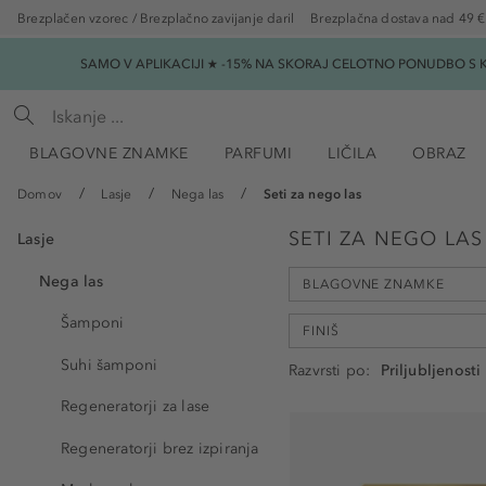
Brezplačen vzorec / Brezplačno zavijanje daril
Brezplačna dostava nad 49 €
SAMO V APLIKACIJI ★ -15% NA SKORAJ CELOTNO PONUDBO S K
BLAGOVNE ZNAMKE
PARFUMI
LIČILA
OBRAZ
Domov
Lasje
Nega las
Seti za nego las
SETI ZA NEGO LAS
Lasje
Nega las
BLAGOVNE ZNAMKE
Šamponi
FINIŠ
Suhi šamponi
Razvrsti po
Ahava (1)
Regeneratorji za lase
Douglas Collection (1)
naravno (1)
Esencia Adria (2)
Regeneratorji brez izpiranja
svila (1)
Framesi (2)