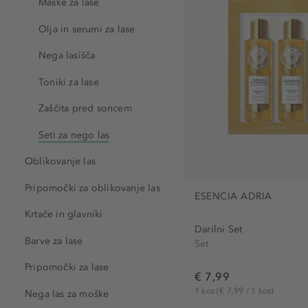
Maske za lase
Kérastase Paris (3)
Olja in serumi za lase
L'Oreal Professionnel Pari
Nega lasišča
Leonor Greyl (3)
MEDAVITA (1)
Toniki za lase
MULAC (1)
Zaščita pred soncem
Rituals (3)
Seti za nego las
TYPEBEA (1)
Oblikovanje las
Pripomočki za oblikovanje las
ESENCIA ADRIA
Krtače in glavniki
Darilni Set
Barve za lase
Set
Pripomočki za lase
€ 7,99
1 kos
(€ 7,99 / 1 kos)
Nega las za moške