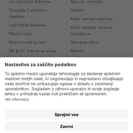
Lip Injection Extreme
Mozolji na hrbtu
Douglas Collection
Vazelin
maskare
Kako nanesti eyeliner
Lash Idôle Mascara
Kako nalepiti umetne
Mastni lasje
trepalnice
Riževa voda za lase
Barvanje obrvi
BB & CC kreme za obraz
Retinol
Age Defense BB Cream
Vitamin E
SPF 30
Kako povečati ustnice
Senčila za oči
Niacinamid
Tekoči puder
Rozacea
Ličenje povešenih vek
Salicilna kislina
Kako povečati oči
Rozacea
Kako določiti odtenek
Salicilna kislina
pudra
Kako skriti temne
kolobarje