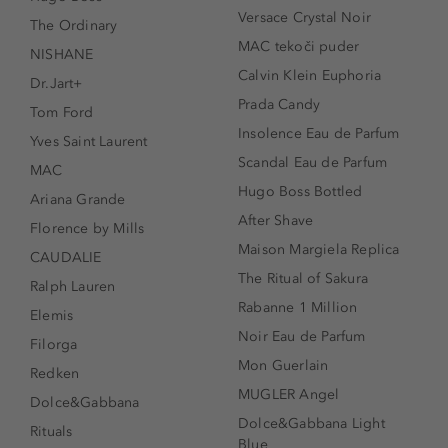
Versace Crystal Noir
The Ordinary
MAC tekoči puder
NISHANE
Calvin Klein Euphoria
Dr.Jart+
Prada Candy
Tom Ford
Insolence Eau de Parfum
Yves Saint Laurent
Scandal Eau de Parfum
MAC
Hugo Boss Bottled
Ariana Grande
After Shave
Florence by Mills
Maison Margiela Replica
CAUDALIE
The Ritual of Sakura
Ralph Lauren
Rabanne 1 Million
Elemis
Noir Eau de Parfum
Filorga
Mon Guerlain
Redken
MUGLER Angel
Dolce&Gabbana
Dolce&Gabbana Light
Rituals
Blue