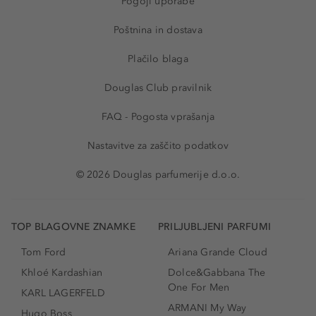
Pogoji uporabe
Poštnina in dostava
Plačilo blaga
Douglas Club pravilnik
FAQ - Pogosta vprašanja
Nastavitve za zaščito podatkov
© 2026 Douglas parfumerije d.o.o.
TOP BLAGOVNE ZNAMKE
PRILJUBLJENI PARFUMI
Tom Ford
Ariana Grande Cloud
Khloé Kardashian
Dolce&Gabbana The
One For Men
KARL LAGERFELD
ARMANI My Way
Hugo Boss