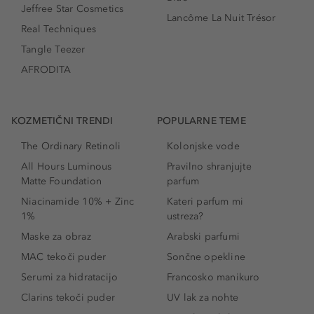
Jeffree Star Cosmetics
Lancôme La Nuit Trésor
Real Techniques
Tangle Teezer
AFRODITA
KOZMETIČNI TRENDI
POPULARNE TEME
The Ordinary Retinoli
Kolonjske vode
All Hours Luminous
Pravilno shranjujte
Matte Foundation
parfum
Niacinamide 10% + Zinc
Kateri parfum mi
1%
ustreza?
Maske za obraz
Arabski parfumi
MAC tekoči puder
Sončne opekline
Serumi za hidratacijo
Francosko manikuro
Clarins tekoči puder
UV lak za nohte