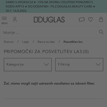
SAMO V APLIKACIJI ★ -15% NA SKORAJ CELOTNO PONUDBO S
KODO APP15 ★ DO DODATNIH -7% Z DOUGLAS BEAUTY CARD ★
20.7.-16.8.2026.
MENI
Domov
Lasje
Barve za lase
Posvetlitev las
PRIPOMOČKI ZA POSVETLITEV LAS
(
0
)
Kategorije
Filtriraj
Žal, nismo mogli najti ustreznih rezultatov za izbrani filter.