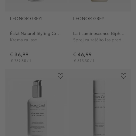
LEONOR GREYL
LEONOR GREYL
Éclat Naturel Styling Cream
Lait Luminescence Biphase...
Krema za lase
Sprej za zaščito las pred toploto
€ 36,99
€ 46,99
€ 739,80 / 1 l
€ 313,30 / 1 l