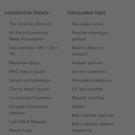
KOZMETIČNI TRENDI
POPULARNE TEME
The Ordinary Retinoli
Kolonjske vode
All Hours Luminous
Pravilno shranjujte
Matte Foundation
parfum
Niacinamide 10% + Zinc
Kateri parfum mi
1%
ustreza?
Maske za obraz
Arabski parfumi
MAC tekoči puder
Sončne opekline
Serumi za hidratacijo
Francosko manikuro
Clarins tekoči puder
UV lak za nohte
Lip Injection Extreme
Mozolji na hrbtu
Douglas Collection
Vazelin
maskare
Kako nanesti eyeliner
Lash Idôle Mascara
Kako nalepiti umetne
Mastni lasje
trepalnice