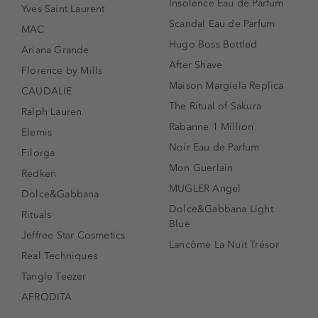
Insolence Eau de Parfum
Yves Saint Laurent
Scandal Eau de Parfum
MAC
Hugo Boss Bottled
Ariana Grande
After Shave
Florence by Mills
Maison Margiela Replica
CAUDALIE
The Ritual of Sakura
Ralph Lauren
Rabanne 1 Million
Elemis
Noir Eau de Parfum
Filorga
Mon Guerlain
Redken
MUGLER Angel
Dolce&Gabbana
Dolce&Gabbana Light
Rituals
Blue
Jeffree Star Cosmetics
Lancôme La Nuit Trésor
Real Techniques
Tangle Teezer
AFRODITA