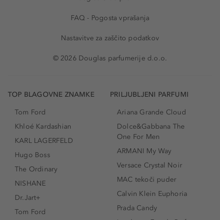
FAQ - Pogosta vprašanja
Nastavitve za zaščito podatkov
© 2026 Douglas parfumerije d.o.o.
TOP BLAGOVNE ZNAMKE
PRILJUBLJENI PARFUMI
Tom Ford
Ariana Grande Cloud
Khloé Kardashian
Dolce&Gabbana The
One For Men
KARL LAGERFELD
ARMANI My Way
Hugo Boss
Versace Crystal Noir
The Ordinary
MAC tekoči puder
NISHANE
Calvin Klein Euphoria
Dr.Jart+
Prada Candy
Tom Ford