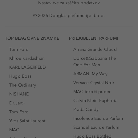
Nastavitve za zaščito podatkov
© 2026 Douglas parfumerije d.o.o.
TOP BLAGOVNE ZNAMKE
PRILJUBLJENI PARFUMI
Tom Ford
Ariana Grande Cloud
Khloé Kardashian
Dolce&Gabbana The
One For Men
KARL LAGERFELD
ARMANI My Way
Hugo Boss
Versace Crystal Noir
The Ordinary
MAC tekoči puder
NISHANE
Calvin Klein Euphoria
Dr.Jart+
Prada Candy
Tom Ford
Insolence Eau de Parfum
Yves Saint Laurent
Scandal Eau de Parfum
MAC
Hugo Boss Bottled