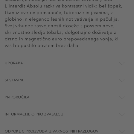
L'interdit Absolu razkriva kontrastni vidik: bel šopek,
tkan iz cvetov pomaranče, tuberoze in jasmina, z
globino in eleganco lesnih not vetiverja in pačulija.
Svoj vrhunec zasvojenosti doseže s povsem novo,
skrivnostno sledjo tobaka; dolgotrajno doživetje z
drzno in magnetično auro prepovedanega vonja, ki
vas bo pustilo povsem brez daha.
UPORABA
SESTAVINE
PRIPOROČILA
INFORMACIJE O PROIZVAJALCU
ODPOKLIC PROIZVODA IZ VARNOSTNIH RAZLOGOV