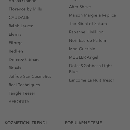
Ariana Grande
After Shave
Florence by Mills
Maison Margiela Replica
CAUDALIE
The Ritual of Sakura
Ralph Lauren
Rabanne 1 Million
Elemis
Noir Eau de Parfum
Filorga
Mon Guerlain
Redken
MUGLER Angel
Dolce&Gabbana
Dolce&Gabbana Light
Rituals
Blue
Jeffree Star Cosmetics
Lancôme La Nuit Trésor
Real Techniques
Tangle Teezer
AFRODITA
KOZMETIČNI TRENDI
POPULARNE TEME