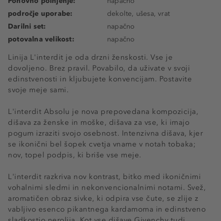
Ponovno polnjenje:
napačno
področje uporabe:
dekolte, ušesa, vrat
Darilni set:
napačno
potovalna velikost:
napačno
Linija L'interdit je oda drzni ženskosti. Vse je
dovoljeno. Brez pravil. Povabilo, da uživate v svoji
edinstvenosti in kljubujete konvencijam. Postavite
svoje meje sami.
L'interdit Absolu je nova prepovedana kompozicija,
dišava za ženske in moške, dišava za vse, ki imajo
pogum izraziti svojo osebnost. Intenzivna dišava, kjer
se ikonični bel šopek cvetja vname v notah tobaka;
nov, topel podpis, ki briše vse meje.
L'interdit razkriva nov kontrast, bitko med ikoničnimi
vohalnimi sledmi in nekonvencionalnimi notami. Svež,
aromatičen obraz sivke, ki odpira vse čute, se zlije z
vabljivo esenco pikantnega kardamoma in edinstveno
sladkostjo nerolija. Kot vse dišave Givenchy tudi