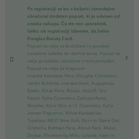
Po registraciji se bo v košarici samodejno
obračunal dodaten popust, ki je odvisen od
zneska nakupa. Če ste nov uporabnik,
lahko ob registraciji izberete, da želite
Douglas Beauty Card.
Popust ne velja za že znižane in posebej
označene izdelke ter darilne bone. Popust ne
velja za izdelke, označene z mint ponudbo.
Popust ne velja za blagovne
znamke Kérastase Paris, Douglas Collection,
Jardin Bohème, one.two.free!, Augustinus
Bader, Kilian Paris, Rituals, Xerjoff, Too
Faced, Kylie Cosmetics, Zarkoperfume,
Morphe, Kylie Skin, e.l.f. Cosmetics, Kylie
Jenner Fragrance, Khloe Kardashian,
Typebea, NEST New York, Born to Stand Out,
Orebella, Balmain Paris, About Face, Mulac,
Drybar, Florence by Mills, Lolavie, Iraye in