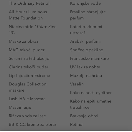
The Ordinary Retinoli
Kolonjske vode
All Hours Luminous
Pravilno shranjujte
Matte Foundation
parfum
Niacinamide 10% + Zinc
Kateri parfum mi
1%
ustreza?
Maske za obraz
Arabski parfumi
MAC tekoči puder
Sončne opekline
Serumi za hidratacijo
Francosko manikuro
Clarins tekoči puder
UV lak za nohte
Lip Injection Extreme
Mozolji na hrbtu
Douglas Collection
Vazelin
maskare
Kako nanesti eyeliner
Lash Idôle Mascara
Kako nalepiti umetne
Mastni lasje
trepalnice
Riževa voda za lase
Barvanje obrvi
BB & CC kreme za obraz
Retinol