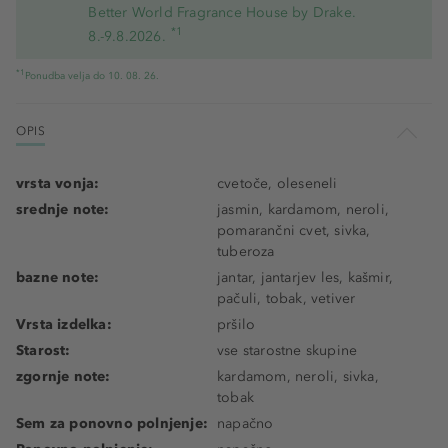
Better World Fragrance House by Drake.
*1
8.-9.8.2026.
*1
Ponudba velja do 10. 08. 26.
OPIS
vrsta vonja:
cvetoče, oleseneli
srednje note:
jasmin, kardamom, neroli,
pomarančni cvet, sivka,
tuberoza
bazne note:
jantar, jantarjev les, kašmir,
pačuli, tobak, vetiver
Vrsta izdelka:
pršilo
Starost:
vse starostne skupine
zgornje note:
kardamom, neroli, sivka,
tobak
Sem za ponovno polnjenje:
napačno