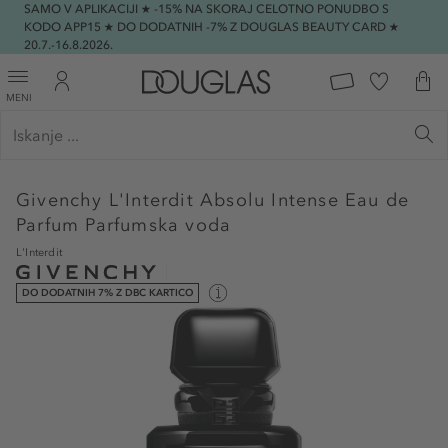
SAMO V APLIKACIJI ★ -15% NA SKORAJ CELOTNO PONUDBO S
KODO APP15 ★ DO DODATNIH -7% Z DOUGLAS BEAUTY CARD ★
20.7.-16.8.2026.
MENI
Givenchy
L'Interdit Absolu Intense Eau de
Parfum Parfumska voda
L'Interdit
DO DODATNIH 7% Z DBC KARTICO