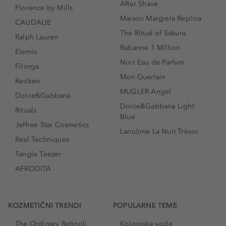
After Shave
Florence by Mills
Maison Margiela Replica
CAUDALIE
The Ritual of Sakura
Ralph Lauren
Rabanne 1 Million
Elemis
Noir Eau de Parfum
Filorga
Mon Guerlain
Redken
MUGLER Angel
Dolce&Gabbana
Dolce&Gabbana Light
Rituals
Blue
Jeffree Star Cosmetics
Lancôme La Nuit Trésor
Real Techniques
Tangle Teezer
AFRODITA
KOZMETIČNI TRENDI
POPULARNE TEME
The Ordinary Retinoli
Kolonjske vode