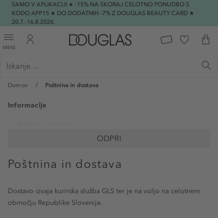
SAMO V APLIKACIJI ★ -15% NA SKORAJ CELOTNO PONUDBO S
KODO APP15 ★ DO DODATNIH -7% Z DOUGLAS BEAUTY CARD ★
20.7.-16.8.2026.
MENI
Domov
Poštnina in dostava
Informacije
Politika zasebnosti
ODPRI
Registracija
Poštnina in dostava
Pogoji uporabe
Poštnina in dostava
Dostavo izvaja kurirska služba GLS ter je na voljo na celotnem
Plačilo blaga
območju Republike Slovenije.
Douglas Club pravilnik