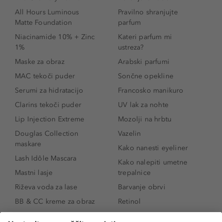
All Hours Luminous
Pravilno shranjujte
Matte Foundation
parfum
Niacinamide 10% + Zinc
Kateri parfum mi
1%
ustreza?
Maske za obraz
Arabski parfumi
MAC tekoči puder
Sončne opekline
Serumi za hidratacijo
Francosko manikuro
Clarins tekoči puder
UV lak za nohte
Lip Injection Extreme
Mozolji na hrbtu
Douglas Collection
Vazelin
maskare
Kako nanesti eyeliner
Lash Idôle Mascara
Kako nalepiti umetne
Mastni lasje
trepalnice
Riževa voda za lase
Barvanje obrvi
BB & CC kreme za obraz
Retinol
Age Defense BB Cream
Vitamin E