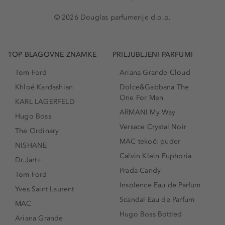
© 2026 Douglas parfumerije d.o.o.
TOP BLAGOVNE ZNAMKE
PRILJUBLJENI PARFUMI
Tom Ford
Ariana Grande Cloud
Khloé Kardashian
Dolce&Gabbana The
One For Men
KARL LAGERFELD
ARMANI My Way
Hugo Boss
Versace Crystal Noir
The Ordinary
MAC tekoči puder
NISHANE
Calvin Klein Euphoria
Dr.Jart+
Prada Candy
Tom Ford
Insolence Eau de Parfum
Yves Saint Laurent
Scandal Eau de Parfum
MAC
Hugo Boss Bottled
Ariana Grande