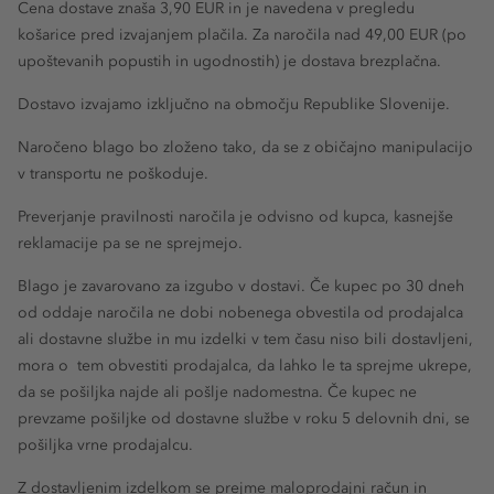
Cena dostave znaša 3,90 EUR in je navedena v pregledu
košarice pred izvajanjem plačila. Za naročila nad 49,00 EUR (po
FAQ - Pogosta vprašanja
upoštevanih popustih in ugodnostih) je dostava brezplačna.
Dostavo izvajamo izključno na območju Republike Slovenije.
Naročeno blago bo zloženo tako, da se z običajno manipulacijo
v transportu ne poškoduje.
Preverjanje pravilnosti naročila je odvisno od kupca, kasnejše
reklamacije pa se ne sprejmejo.
Blago je zavarovano za izgubo v dostavi. Če kupec po 30 dneh
od oddaje naročila ne dobi nobenega obvestila od prodajalca
ali dostavne službe in mu izdelki v tem času niso bili dostavljeni,
mora o tem obvestiti prodajalca, da lahko le ta sprejme ukrepe,
da se pošiljka najde ali pošlje nadomestna. Če kupec ne
prevzame pošiljke od dostavne službe v roku 5 delovnih dni, se
pošiljka vrne prodajalcu.
Z dostavljenim izdelkom se prejme maloprodajni račun in