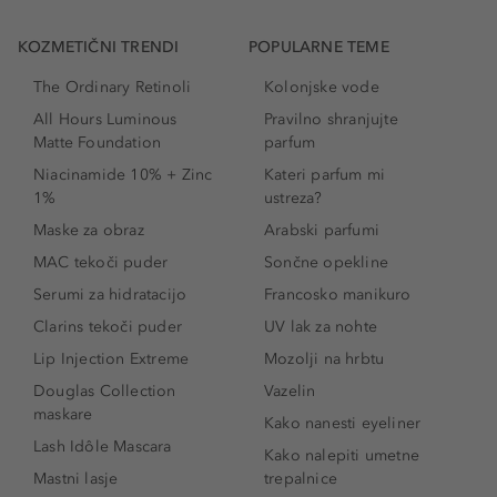
KOZMETIČNI TRENDI
POPULARNE TEME
The Ordinary Retinoli
Kolonjske vode
All Hours Luminous
Pravilno shranjujte
Matte Foundation
parfum
Niacinamide 10% + Zinc
Kateri parfum mi
1%
ustreza?
Maske za obraz
Arabski parfumi
MAC tekoči puder
Sončne opekline
Serumi za hidratacijo
Francosko manikuro
Clarins tekoči puder
UV lak za nohte
Lip Injection Extreme
Mozolji na hrbtu
Douglas Collection
Vazelin
maskare
Kako nanesti eyeliner
Lash Idôle Mascara
Kako nalepiti umetne
Mastni lasje
trepalnice