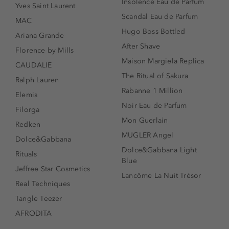
Insolence Eau de Parfum
Yves Saint Laurent
Scandal Eau de Parfum
MAC
Hugo Boss Bottled
Ariana Grande
After Shave
Florence by Mills
Maison Margiela Replica
CAUDALIE
The Ritual of Sakura
Ralph Lauren
Rabanne 1 Million
Elemis
Noir Eau de Parfum
Filorga
Mon Guerlain
Redken
MUGLER Angel
Dolce&Gabbana
Dolce&Gabbana Light
Rituals
Blue
Jeffree Star Cosmetics
Lancôme La Nuit Trésor
Real Techniques
Tangle Teezer
AFRODITA