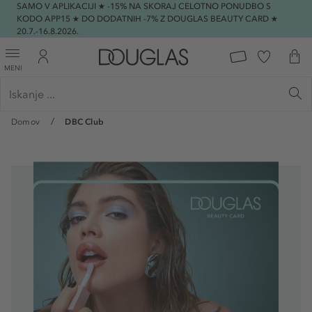
SAMO V APLIKACIJI ★ -15% NA SKORAJ CELOTNO PONUDBO S
KODO APP15 ★ DO DODATNIH -7% Z DOUGLAS BEAUTY CARD ★
20.7.-16.8.2026.
MENI
Domov
DBC Club
style="margin-top: -30px;">