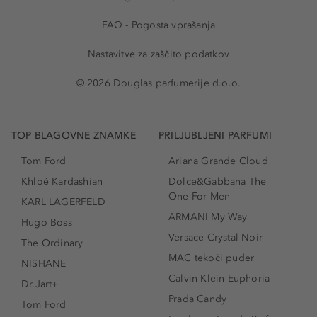
FAQ - Pogosta vprašanja
Nastavitve za zaščito podatkov
© 2026 Douglas parfumerije d.o.o.
TOP BLAGOVNE ZNAMKE
PRILJUBLJENI PARFUMI
Tom Ford
Ariana Grande Cloud
Khloé Kardashian
Dolce&Gabbana The
One For Men
KARL LAGERFELD
ARMANI My Way
Hugo Boss
Versace Crystal Noir
The Ordinary
MAC tekoči puder
NISHANE
Calvin Klein Euphoria
Dr.Jart+
Prada Candy
Tom Ford