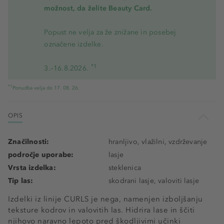
možnost, da želite Beauty Card.
Popust ne velja za že znižane in posebej
označene izdelke.
*1
3.–16.8.2026.
*1
Ponudba velja do 17. 08. 26.
OPIS
Značilnosti:
hranljivo, vlažilni, vzdrževanje
področje uporabe:
lasje
Vrsta izdelka:
steklenica
Tip las:
skodrani lasje, valoviti lasje
Izdelki iz linije CURLS je nega, namenjen izboljšanju
teksture kodrov in valovitih las. Hidrira lase in ščiti
njihovo naravno lepoto pred škodljivimi učinki