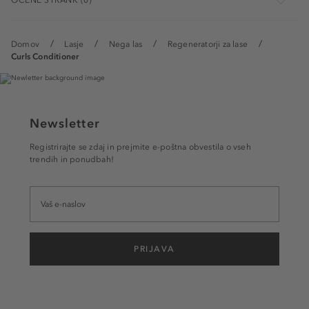
OCENE STRANK (0)
Domov
Lasje
Nega las
Regeneratorji za lase
Curls Conditioner
Newsletter
Registrirajte se zdaj in prejmite e-poštna obvestila o vseh
trendih in ponudbah!
PRIJAVA