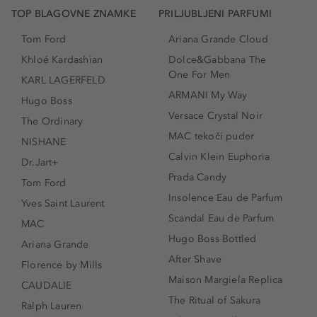
TOP BLAGOVNE ZNAMKE
PRILJUBLJENI PARFUMI
Tom Ford
Ariana Grande Cloud
Khloé Kardashian
Dolce&Gabbana The
One For Men
KARL LAGERFELD
ARMANI My Way
Hugo Boss
Versace Crystal Noir
The Ordinary
MAC tekoči puder
NISHANE
Calvin Klein Euphoria
Dr.Jart+
Prada Candy
Tom Ford
Insolence Eau de Parfum
Yves Saint Laurent
Scandal Eau de Parfum
MAC
Hugo Boss Bottled
Ariana Grande
After Shave
Florence by Mills
Maison Margiela Replica
CAUDALIE
The Ritual of Sakura
Ralph Lauren