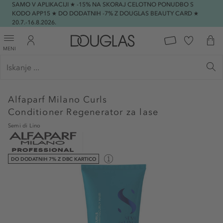
SAMO V APLIKACIJI ★ -15% NA SKORAJ CELOTNO PONUDBO S
KODO APP15 ★ DO DODATNIH -7% Z DOUGLAS BEAUTY CARD ★
20.7.-16.8.2026.
MENI
Alfaparf Milano
Curls
Conditioner Regenerator za lase
Semi di Lino
DO DODATNIH 7% Z DBC KARTICO