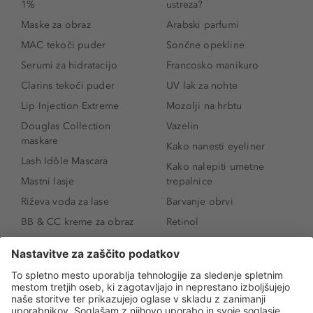
1%
ustreza?
Maske za obraz
Arabski parfumi
MAC tekoči puder
Sončne opekline
Serumi za hidratacijo
Francosko manikuro
Clarins tekoči puder
UV lak za nohte
Lip Injection Extreme
Mozolji na hrbtu
Douglas Collection
Vazelin
maskare
Kako nanesti eyeliner
Lash Idôle Mascara
Kako nalepiti umetne
Mastni lasje
trepalnice
Riževa voda za lase
Barvanje obrvi
BB & CC kreme za obraz
Retinol
Age Defense BB Cream
Vitamin E
SPF 30
Kako povečati ustnice
Senčila za oči
Niacinamid
Tekoči puder
Rozacea