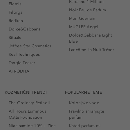
Rabanne 1 Million
Elemis
Noir Eau de Parfum
Filorga
Mon Guerlain
Redken
MUGLER Angel
Dolce&Gabbana
Dolce&Gabbana Light
Rituals
Blue
Jeffree Star Cosmetics
Lancôme La Nuit Trésor
Real Techniques
Tangle Teezer
AFRODITA
KOZMETIČNI TRENDI
POPULARNE TEME
The Ordinary Retinoli
Kolonjske vode
All Hours Luminous
Pravilno shranjujte
Matte Foundation
parfum
Niacinamide 10% + Zinc
Kateri parfum mi