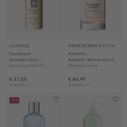
CLINIQUE
ABERCROMBIE & FITCH
Deodoranti
Authentic
Aromatics Elixir...
Authentic Women Eau de Parfum
Deodorant Roll-On
Parfumska voda
€ 37,55
€ 86,99
€ 500,70 / 1 l
€ 869,90 / 1 l
-50%