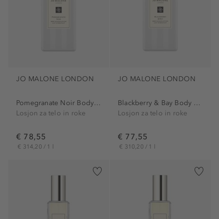
JO MALONE LONDON
JO MALONE LONDON
Pomegranate Noir Body &...
Blackberry & Bay Body &...
Losjon za telo in roke
Losjon za telo in roke
€ 78,55
€ 77,55
€ 314,20 / 1 l
€ 310,20 / 1 l