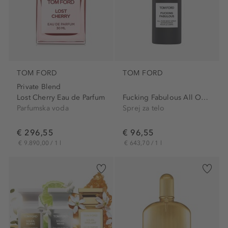
TOM FORD
TOM FORD
Private Blend
Lost Cherry Eau de Parfum
Fucking Fabulous All Over...
Parfumska voda
Sprej za telo
€ 296,55
€ 96,55
€ 9.890,00 / 1 l
€ 643,70 / 1 l