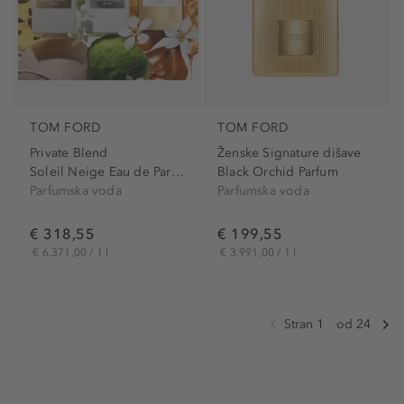
TOM FORD
TOM FORD
Private Blend
Ženske Signature dišave
Soleil Neige Eau de Parfum
Black Orchid Parfum
Parfumska voda
Parfumska voda
€ 318,55
€ 199,55
€ 6.371,00 / 1 l
€ 3.991,00 / 1 l
Stran 1
od 24