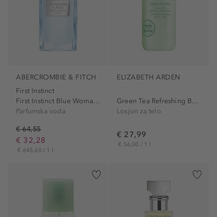
ABERCROMBIE & FITCH
ELIZABETH ARDEN
First Instinct
First Instinct Blue Woman...
Green Tea Refreshing Body...
Parfumska voda
Losjon za telo
€ 64,55
€ 27,99
€ 32,28
€ 56,00 / 1 l
€ 645,60 / 1 l