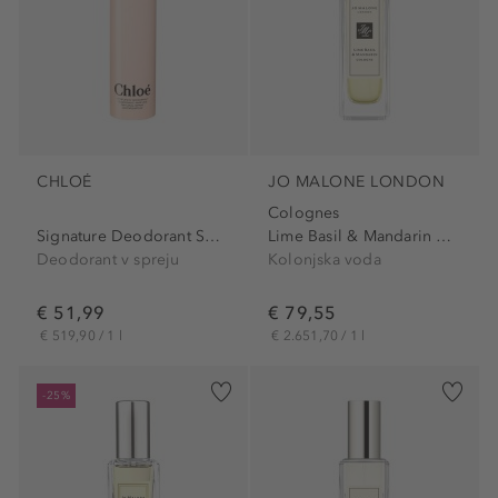
CHLOÉ
JO MALONE LONDON
Colognes
Signature Deodorant Spray
Lime Basil & Mandarin Cologne
Deodorant v spreju
Kolonjska voda
€ 51,99
€ 79,55
€ 519,90 / 1 l
€ 2.651,70 / 1 l
-25%