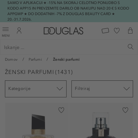
SAMO V APLIKACIJI ★ -15% NA SKORAJ CELOTNO PONUDBO S
KODO APP15 IN PREVZEMITE DARILO OB NAKUPU NAD 20 € S KODO
APPGWP ★ DO DODATNIH -7% Z DOUGLAS BEAUTY CARD ★
20.-31.7.2026.
MENI
Domov
Parfumi
Ženski parfumi
ŽENSKI PARFUMI
(
1431
)
Kategorije
Filtriraj