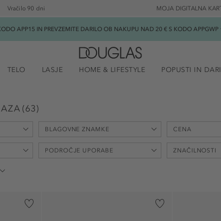
Vračilo 90 dni
MOJA DIGITALNA KAR
ODO APP15 IN PREVZEMITE DARILO OB NAKUPU NAD 20 € S KODO APPGWP ★
TELO
LASJE
HOME & LIFESTYLE
POPUSTI IN DAR
RAZA
(
63
)
BLAGOVNE ZNAMKE
CENA
min
PODROČJE UPORABE
ZNAČILNOSTI
-
€
Ahava (5)
Augustinus Bader (1)
dekolte (5)
čiščenje (2)
BEIGIC (1)
genitalno področje (1)
dišeč (1)
Biotherm (3)