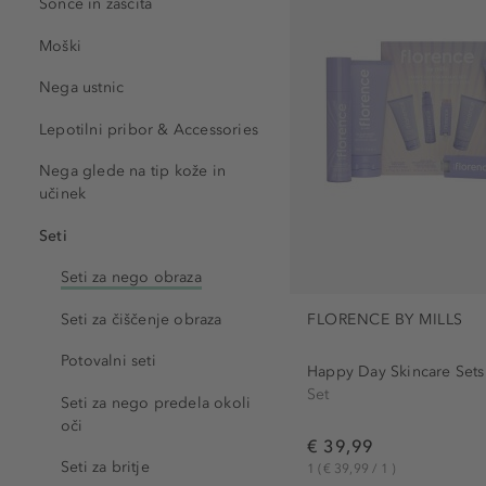
Sonce in zaščita
Sveti Nikolaj (2)
Valentinovo (1)
Moški
Velika noč (3)
Nega ustnic
Lepotilni pribor & Accessories
Nega glede na tip kože in
učinek
Seti
Seti za nego obraza
Seti za čiščenje obraza
FLORENCE BY MILLS
Potovalni seti
Happy Day Skincare Sets
Set
Seti za nego predela okoli
oči
€ 39,99
Seti za britje
1
(€ 39,99 / 1 )