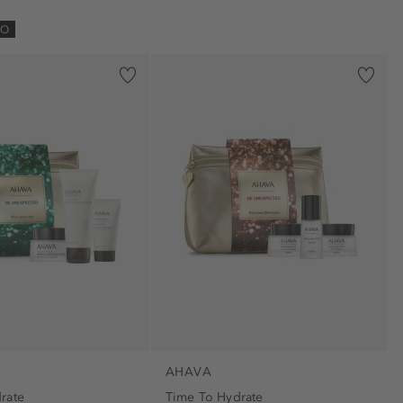
3)
NO
volumen (1)
 (1)
ita (1)
9)
3)
AHAVA
rate
Time To Hydrate