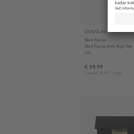
DOUGLAS COLLECTIO
Skin Focus
Skin Focus Anti Age Set
Set
€ 39,99
1 kos
(€ 39,99 / 1 kos)