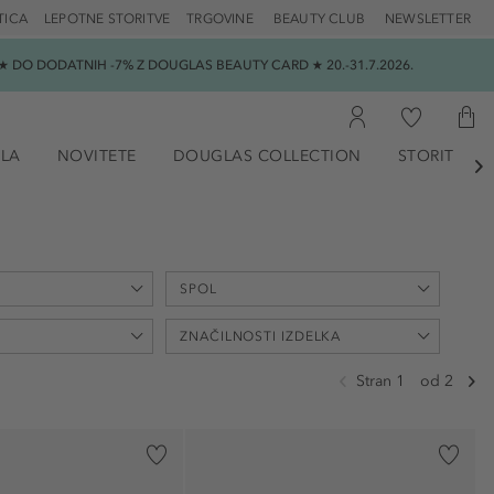
TICA
LEPOTNE STORITVE
TRGOVINE
BEAUTY CLUB
NEWSLETTER
 DO DODATNIH -7% Z DOUGLAS BEAUTY CARD ★ 20.-31.7.2026.
ILA
NOVITETE
DOUGLAS COLLECTION
STORITVE

SPOL
max
ZNAČILNOSTI IZDELKA
€
Stran 1
od 2
uniseks (30)
ženski (8)
brez dišav (1)
moški (3)
brez silikona (2)