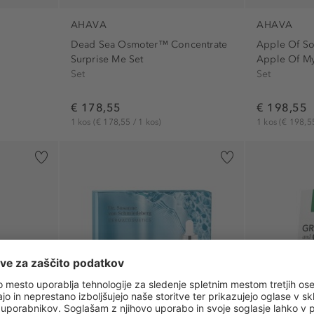
AHAVA
AHAVA
Dead Sea Osmoter™ Concentrate
Apple Of S
Surprise Me Set
Apple Of My
Set
Set
€ 178,55
€ 198,55
1 kos
(€ 178,55 / 1 kos)
1 kos
(€ 198,55