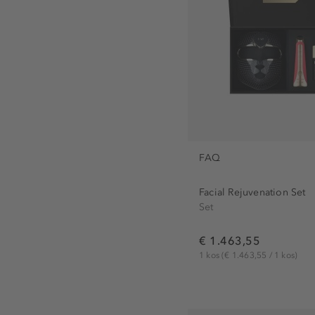
FAQ
Facial Rejuvenation Set
Set
€ 1.463,55
1 kos
(€ 1.463,55 / 1 kos)