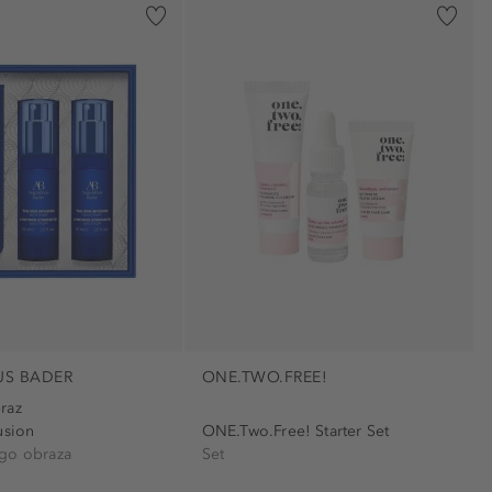
US BADER
ONE.TWO.FREE!
raz
usion
ONE.Two.Free! Starter Set
go obraza
Set