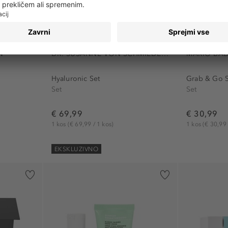
N
DR. SUSANNE VON SCHMIEDEBERG
MARIO BA
Hyaluronic Set
Grab & Go S
Set
Set
€ 69,99
€ 30,99
1 kos
(€ 69,99 / 1 kos)
1 kos
(€ 30,99 
EKSKLUZIVNO