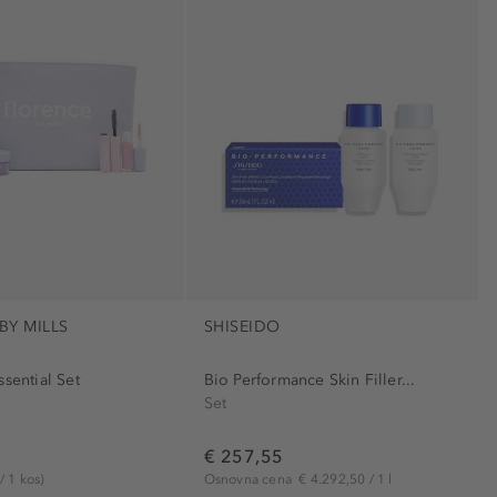
)
)
 (1)
1)
)
BY MILLS
SHISEIDO
 por (1)
ssential Set
Bio Performance Skin Filler...
Set
evanju (1)
 (18)
€ 257,55
/ 1 kos)
Osnovna cena
€ 4.292,50 / 1 l