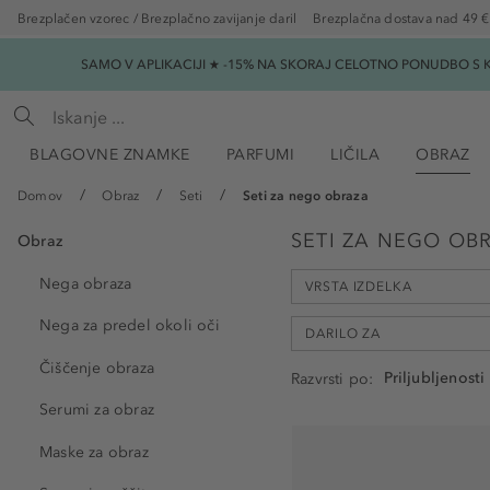
Brezplačen vzorec / Brezplačno zavijanje daril
Brezplačna dostava nad 49 €
SAMO V APLIKACIJI ★ -15% NA SKORAJ CELOTNO PONUDBO S K
BLAGOVNE ZNAMKE
PARFUMI
LIČILA
OBRAZ
Domov
Obraz
Seti
Seti za nego obraza
SETI ZA NEGO OB
Obraz
Nega obraza
VRSTA IZDELKA
Nega za predel okoli oči
DARILO ZA
Čiščenje obraza
Razvrsti po
Set (62)
Serumi za obraz
Krema za nego obraza (1)
Božič (2)
Maske za obraz
Materinski dan (8)