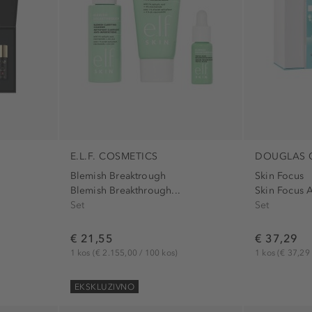
E.L.F. COSMETICS
DOUGLAS 
Blemish Breaktrough
Skin Focus
Blemish Breakthrough...
Skin Focus A
Set
Set
€ 21,55
€ 37,29
1 kos
(€ 2.155,00 / 100 kos)
1 kos
(€ 37,29 
EKSKLUZIVNO