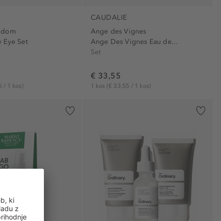
CAUDALIE
odom
Ange des Vignes
 Eye Set
Ange Des Vignes Eau de...
Set
€ 33,55
 / 1 kos)
1 kos
(€ 33,55 / 1 kos)