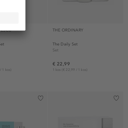
DESCU
THE ORDINARY
et
The Daily Set
Set
€ 22,99
/ 1 kos)
1 kos
(€ 22,99 / 1 kos)