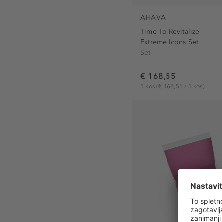
AHAVA
Time To Revitalize
Extreme Icons Set
Set
€ 168,55
1 kos
(€ 168,55 / 1 kos)