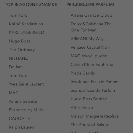
TOP BLAGOVNE ZNAMKE
PRILJUBLJENI PARFUMI
Tom Ford
Ariana Grande Cloud
Khloé Kardashian
Dolce&Gabbana The
One For Men
KARL LAGERFELD
ARMANI My Way
Hugo Boss
Versace Crystal Noir
The Ordinary
MAC tekoči puder
NISHANE
Calvin Klein Euphoria
Dr.Jart+
Prada Candy
Tom Ford
Insolence Eau de Parfum
Yves Saint Laurent
Scandal Eau de Parfum
MAC
Hugo Boss Bottled
Ariana Grande
After Shave
Florence by Mills
Maison Margiela Replica
CAUDALIE
The Ritual of Sakura
Ralph Lauren