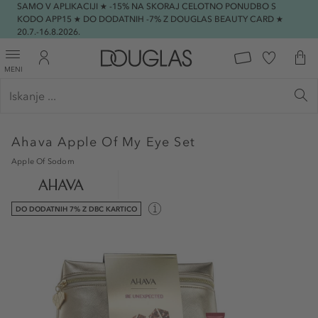
SAMO V APLIKACIJI ★ -15% NA SKORAJ CELOTNO PONUDBO S
KODO APP15 ★ DO DODATNIH -7% Z DOUGLAS BEAUTY CARD ★
20.7.-16.8.2026.
MENI
Ahava
Apple Of My Eye Set
Apple Of Sodom
DO DODATNIH 7% Z DBC KARTICO