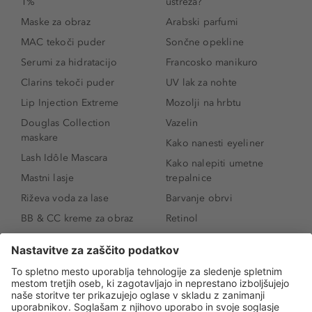
1%
ustreza?
Maske za obraz
Arabski parfumi
MAC tekoči puder
Sončne opekline
Serumi za hidratacijo
Francosko manikuro
Clarins tekoči puder
UV lak za nohte
Lip Injection Extreme
Mozolji na hrbtu
Douglas Collection
Vazelin
maskare
Kako nanesti eyeliner
Lash Idôle Mascara
Kako nalepiti umetne
Mastni lasje
trepalnice
Riževa voda za lase
Barvanje obrvi
BB & CC kreme za obraz
Retinol
Age Defense BB Cream
Vitamin E
SPF 30
Kako povečati ustnice
Senčila za oči
Niacinamid
Tekoči puder
Rozacea