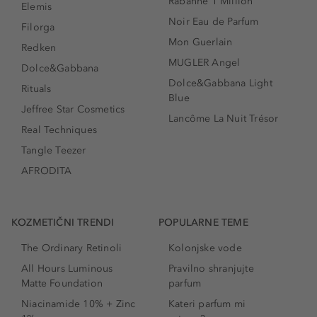
Rabanne 1 Million
Elemis
Noir Eau de Parfum
Filorga
Mon Guerlain
Redken
MUGLER Angel
Dolce&Gabbana
Dolce&Gabbana Light
Rituals
Blue
Jeffree Star Cosmetics
Lancôme La Nuit Trésor
Real Techniques
Tangle Teezer
AFRODITA
KOZMETIČNI TRENDI
POPULARNE TEME
The Ordinary Retinoli
Kolonjske vode
All Hours Luminous
Pravilno shranjujte
Matte Foundation
parfum
Niacinamide 10% + Zinc
Kateri parfum mi