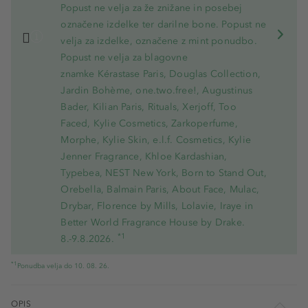
Popust ne velja za že znižane in posebej
označene izdelke ter darilne bone. Popust ne
velja za izdelke, označene z mint ponudbo.
Popust ne velja za blagovne
znamke Kérastase Paris, Douglas Collection,
Jardin Bohème, one.two.free!, Augustinus
Bader, Kilian Paris, Rituals, Xerjoff, Too
Faced, Kylie Cosmetics, Zarkoperfume,
Morphe, Kylie Skin, e.l.f. Cosmetics, Kylie
Jenner Fragrance, Khloe Kardashian,
Typebea, NEST New York, Born to Stand Out,
Orebella, Balmain Paris, About Face, Mulac,
Drybar, Florence by Mills, Lolavie, Iraye in
Better World Fragrance House by Drake.
*1
8.-9.8.2026.
*1
Ponudba velja do 10. 08. 26.
OPIS