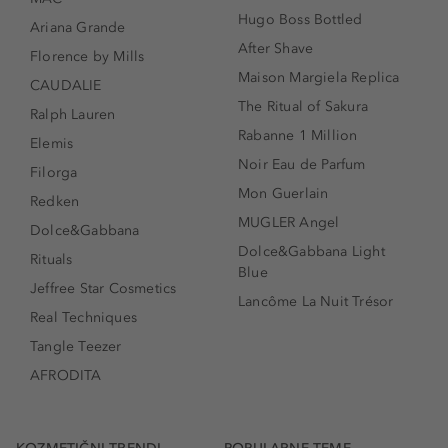
Hugo Boss Bottled
Ariana Grande
After Shave
Florence by Mills
Maison Margiela Replica
CAUDALIE
The Ritual of Sakura
Ralph Lauren
Rabanne 1 Million
Elemis
Noir Eau de Parfum
Filorga
Mon Guerlain
Redken
MUGLER Angel
Dolce&Gabbana
Dolce&Gabbana Light
Rituals
Blue
Jeffree Star Cosmetics
Lancôme La Nuit Trésor
Real Techniques
Tangle Teezer
AFRODITA