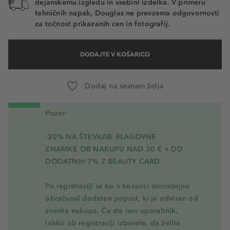
dejanskemu izgledu in vsebini izdelka. V primeru
tehničnih napak, Douglas ne prevzema odgovornosti
za točnost prikazanih cen in fotografij.
DODAJTE V KOŠARICO
Dodaj na seznam želja
Pozor:
-20% NA ŠTEVILNE BLAGOVNE
ZNAMKE OB NAKUPU NAD 30 € + DO
DODATNIH 7% Z BEAUTY CARD.
Po registraciji se bo v košarici samodejno
obračunal dodaten popust, ki je odvisen od
zneska nakupa. Če ste nov uporabnik,
lahko ob registraciji izberete, da želite