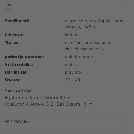
OPIS
Značilnosti:
dvigovanje, osvežujoče, proti
staranju, vlažilni
tekstura:
krema
Tip las:
napačno, proti staranju,
vlažilni, vse vrste las
področje uporabe:
dekolte, obraz
Vrsta izdelka:
škatla
Darilni set:
pravilno
Starost:
20+, 40+
Set vsebuje:
Hyaluronic Super Serum 30 ml
Hyaluronic Anti-A.G.E. Gel Cream 15 ml
PRIPOROČILA