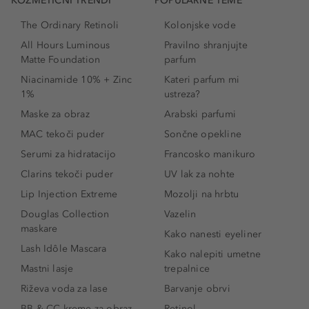
KOZMETIČNI TRENDI
POPULARNE TEME
The Ordinary Retinoli
Kolonjske vode
All Hours Luminous
Pravilno shranjujte
Matte Foundation
parfum
Niacinamide 10% + Zinc
Kateri parfum mi
1%
ustreza?
Maske za obraz
Arabski parfumi
MAC tekoči puder
Sončne opekline
Serumi za hidratacijo
Francosko manikuro
Clarins tekoči puder
UV lak za nohte
Lip Injection Extreme
Mozolji na hrbtu
Douglas Collection
Vazelin
maskare
Kako nanesti eyeliner
Lash Idôle Mascara
Kako nalepiti umetne
Mastni lasje
trepalnice
Riževa voda za lase
Barvanje obrvi
BB & CC kreme za obraz
Retinol