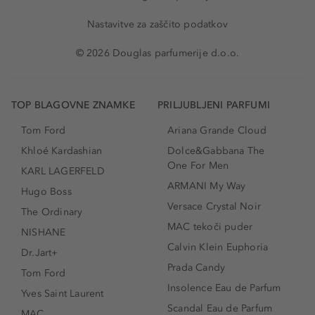
Nastavitve za zaščito podatkov
© 2026 Douglas parfumerije d.o.o.
TOP BLAGOVNE ZNAMKE
PRILJUBLJENI PARFUMI
Tom Ford
Ariana Grande Cloud
Khloé Kardashian
Dolce&Gabbana The
One For Men
KARL LAGERFELD
ARMANI My Way
Hugo Boss
Versace Crystal Noir
The Ordinary
MAC tekoči puder
NISHANE
Calvin Klein Euphoria
Dr.Jart+
Prada Candy
Tom Ford
Insolence Eau de Parfum
Yves Saint Laurent
Scandal Eau de Parfum
MAC