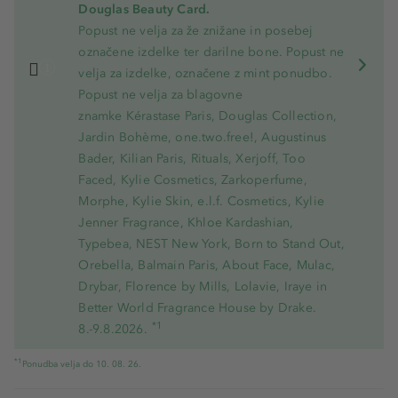
Douglas Beauty Card.
Popust ne velja za že znižane in posebej
označene izdelke ter darilne bone. Popust ne
velja za izdelke, označene z mint ponudbo.
Popust ne velja za blagovne
znamke Kérastase Paris, Douglas Collection,
Jardin Bohème, one.two.free!, Augustinus
Bader, Kilian Paris, Rituals, Xerjoff, Too
Faced, Kylie Cosmetics, Zarkoperfume,
Morphe, Kylie Skin, e.l.f. Cosmetics, Kylie
Jenner Fragrance, Khloe Kardashian,
Typebea, NEST New York, Born to Stand Out,
Orebella, Balmain Paris, About Face, Mulac,
Drybar, Florence by Mills, Lolavie, Iraye in
Better World Fragrance House by Drake.
*1
8.-9.8.2026.
*1
Ponudba velja do 10. 08. 26.