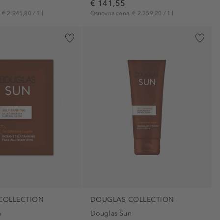
€ 141,55
ustnice (2)
a
€ 2.945,80 / 1 l
Osnovna cena
€ 2.359,20 / 1 l
vrat (14)
COLLECTION
DOUGLAS COLLECTION
n
Douglas Sun