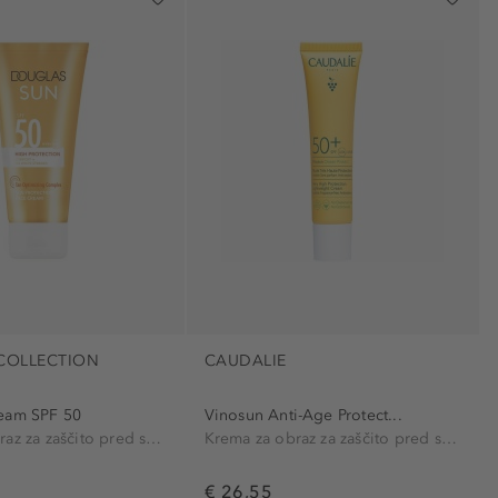
COLLECTION
CAUDALIE
eam SPF 50
Vinosun Anti-Age Protect...
Krema za obraz za zaščito pred soncem
Krema za obraz za zaščito pred soncem
€ 26,55