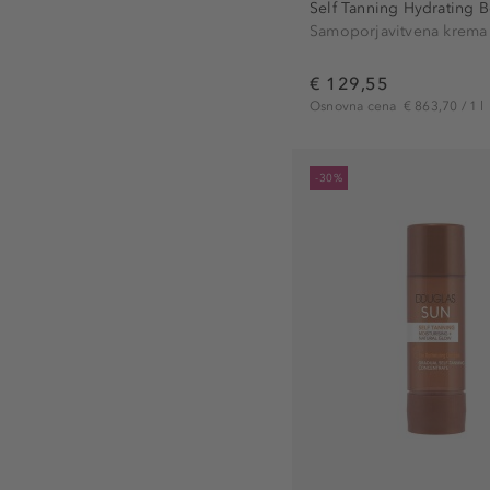
Self Tanning Hydrating B
vlažilni (35)
Samoporjavitvena krema
vodoodporen (2)
€ 129,55
vzdrževanje (20)
Osnovna cena
€ 863,70 / 1 l
zaščitni (23)
zategovanje (1)
-30%