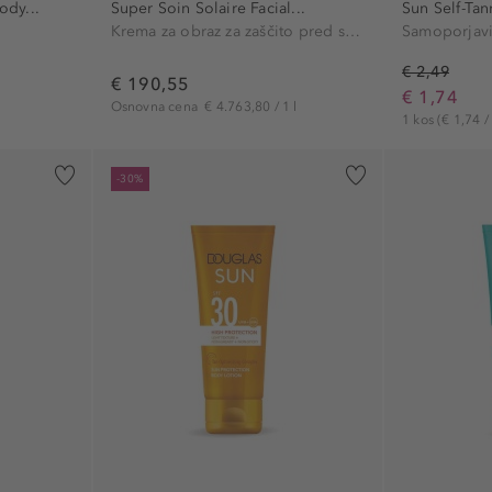
ody...
Super Soin Solaire Facial...
Sun Self-Tan
Krema za obraz za zaščito pred soncem
Samoporjavi
€ 2,49
€ 190,55
€ 1,74
Osnovna cena
€ 4.763,80 / 1 l
1 kos
(€ 1,74 /
-30%