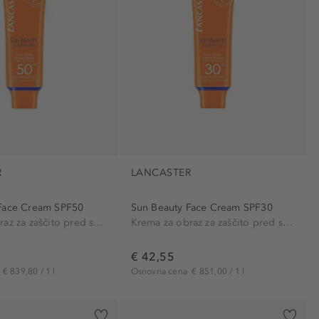
R
LANCASTER
Face Cream SPF50
Sun Beauty Face Cream SPF30
Krema za obraz za zaščito pred soncem
Krema za obraz za zaščito pred soncem
€ 42,55
a
€ 839,80 / 1 l
Osnovna cena
€ 851,00 / 1 l