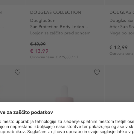
N
DOUGLAS COLLECTION
DOUGLAS 
Douglas Sun
Douglas Su
...
Sun Protection Body Lotion...
After Sun So
Losjon za zaščito pred soncem
Nega po so
€ 19,99
€ 12,99
€ 13,99
Osnovna cen
Osnovna cena
€ 279,80 / 1 l