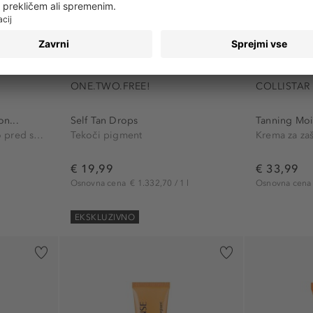
ONE.TWO.FREE!
COLLISTAR
on...
Self Tan Drops
Tanning Mois
Krema za obraz za zaščito pred soncem
Tekoči pigment
Krema za za
€ 19,99
€ 33,99
Osnovna cena
€ 1.332,70 / 1 l
Osnovna cen
EKSKLUZIVNO