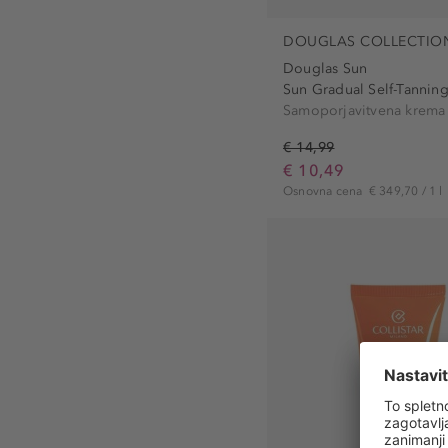
DOUGLAS COLLECTIO
Douglas Sun
Sun Gradual Self-Tanning
Samoporjavitvena krema
€ 14,99
€ 10,49
Osnovna cena
€ 349,70 / 1 l