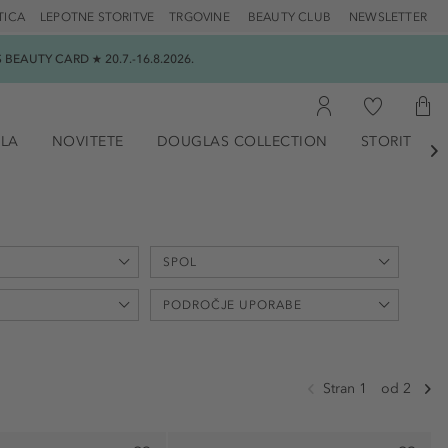
TICA
LEPOTNE STORITVE
TRGOVINE
BEAUTY CLUB
NEWSLETTER
EAUTY CARD ★ 20.7.-16.8.2026.
ILA
NOVITETE
DOUGLAS COLLECTION
STORITVE

SPOL
max
PODROČJE UPORABE
€
uniseks (66)
ženski (12)
Stran 1
od 2
(3)
brez acetona (2)
brez amonijaka (2)