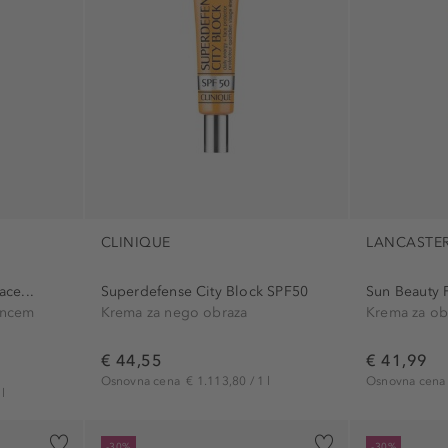
CLINIQUE
LANCASTE
ace...
Superdefense City Block SPF50
Sun Beauty 
oncem
Krema za nego obraza
€ 44,55
€ 41,99
Osnovna cena
€ 1.113,80 / 1 l
Osnovna cen
l
-30%
-30%