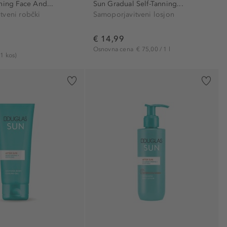
ning Face And...
Sun Gradual Self-Tanning...
tveni robčki
Samoporjavitveni losjon
€ 14,99
Osnovna cena
€ 75,00 / 1 l
 1 kos)