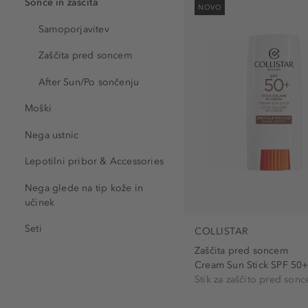
Sonce in zaščita
NOVO
dišeč (1)
Fluid za zaščito pred son
Samoporjavitev
dvigovanje (1)
Set (5)
glajenje (2)
Zaščita pred soncem
Nega po sončenju (3)
hitro sušenje (2)
Obarvana krema (3)
After Sun/Po sončenju
hlajenje (1)
Samoporjavitvena krema 
Moški
hranljivo (6)
Samoporjavitvene kapljic
Nega ustnic
krepitev (1)
Balzam za telo (1)
napačno (6)
Emulzija za nego obraza (
Lepotilni pribor & Accessories
nežen do kože (5)
Korektor (1)
Nega glede na tip kože in
ohranjanje barve (2)
Losjon za nego po sončen
učinek
osvežujoče (5)
Seti
COLLISTAR
pomirjujoče (8)
Maska za nego obraza (1)
Zaščita pred soncem
popravljanje (1)
Cream Sun Stick SPF 50
Stik za zaščito pred son
pravilno (3)
Pena za zaščito pred son
pregleden (3)
Samoporjavitvena pena (