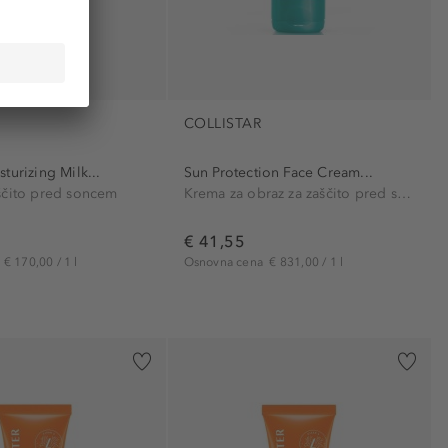
COLLISTAR
turizing Milk...
Sun Protection Face Cream...
ščito pred soncem
Krema za obraz za zaščito pred soncem
€ 41,55
a
€ 170,00 / 1 l
Osnovna cena
€ 831,00 / 1 l