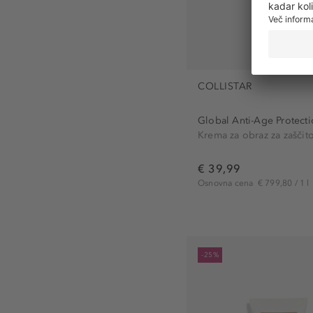
COLLISTAR
Global Anti-Age Protecti
€ 39,99
Osnovna cena
€ 799,80 / 1 l
-25%