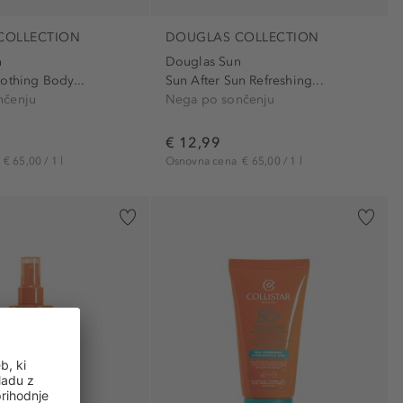
COLLECTION
DOUGLAS COLLECTION
n
Douglas Sun
othing Body...
Sun After Sun Refreshing...
nčenju
Nega po sončenju
€ 12,99
a
€ 65,00 / 1 l
Osnovna cena
€ 65,00 / 1 l