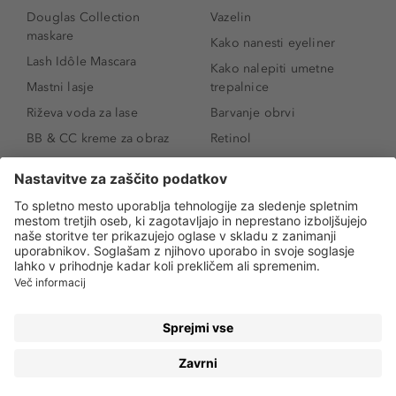
Douglas Collection
Vazelin
maskare
Kako nanesti eyeliner
Lash Idôle Mascara
Kako nalepiti umetne
Mastni lasje
trepalnice
Riževa voda za lase
Barvanje obrvi
BB & CC kreme za obraz
Retinol
Age Defense BB Cream
Vitamin E
SPF 30
Kako povečati ustnice
Senčila za oči
Niacinamid
Tekoči puder
Rozacea
Ličenje povešenih vek
Salicilna kislina
Kako povečati oči
Rozacea
Kako določiti odtenek
Salicilna kislina
pudra
Kako skriti temne
kolobarje