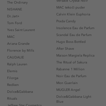
Versace Crystal Noir
The Ordinary
MAC tekoči puder
NISHANE
Calvin Klein Euphoria
Dr.Jart+
Prada Candy
Tom Ford
Insolence Eau de Parfum
Yves Saint Laurent
Scandal Eau de Parfum
MAC
Hugo Boss Bottled
Ariana Grande
After Shave
Florence by Mills
Maison Margiela Replica
CAUDALIE
The Ritual of Sakura
Ralph Lauren
Rabanne 1 Million
Elemis
Noir Eau de Parfum
Filorga
Mon Guerlain
Redken
MUGLER Angel
Dolce&Gabbana
Dolce&Gabbana Light
Rituals
Blue
Jeffree Star Cosmetics