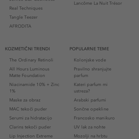
Lancôme La Nuit Trésor
Real Techniques
Tangle Teezer
AFRODITA
KOZMETIČNI TRENDI
POPULARNE TEME
The Ordinary Retinoli
Kolonjske vode
All Hours Luminous
Pravilno shranjujte
Matte Foundation
parfum
Niacinamide 10% + Zinc
Kateri parfum mi
1%
ustreza?
Maske za obraz
Arabski parfumi
MAC tekoči puder
Sončne opekline
Serumi za hidratacijo
Francosko manikuro
Clarins tekoči puder
UV lak za nohte
Lip Injection Extreme
Mozolji na hrbtu