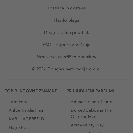
Poštnina in dostava
Plačilo blaga
Douglas Club pravilnik
FAQ - Pogosta vprašanja
Nastavitve za zaščito podatkov
© 2026 Douglas parfumerije d.o.o.
TOP BLAGOVNE ZNAMKE
PRILJUBLJENI PARFUMI
Tom Ford
Ariana Grande Cloud
Khloé Kardashian
Dolce&Gabbana The
One For Men
KARL LAGERFELD
ARMANI My Way
Hugo Boss