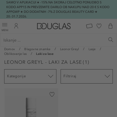
SAMO V APLIKACIJI ★ -15% NA SKORAJ CELOTNO PONUDBO S
KODO APP15 IN PREVZEMITE DARILO OB NAKUPU NAD 20 € S KODO
APPGWP ★ DO DODATNIH -7% Z DOUGLAS BEAUTY CARD ★
20.-31.7.2026.
MENI
Domov
Blagovne znamke
Leonor Greyl
Lasje
Oblikovanje las
Laki za lase
LEONOR GREYL - LAKI ZA LASE
(
1
)
Kategorije
Filtriraj