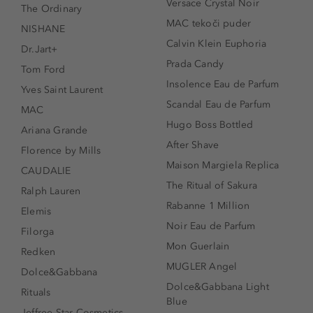
Versace Crystal Noir
The Ordinary
MAC tekoči puder
NISHANE
Calvin Klein Euphoria
Dr.Jart+
Prada Candy
Tom Ford
Insolence Eau de Parfum
Yves Saint Laurent
Scandal Eau de Parfum
MAC
Hugo Boss Bottled
Ariana Grande
After Shave
Florence by Mills
Maison Margiela Replica
CAUDALIE
The Ritual of Sakura
Ralph Lauren
Rabanne 1 Million
Elemis
Noir Eau de Parfum
Filorga
Mon Guerlain
Redken
MUGLER Angel
Dolce&Gabbana
Dolce&Gabbana Light
Rituals
Blue
Jeffree Star Cosmetics