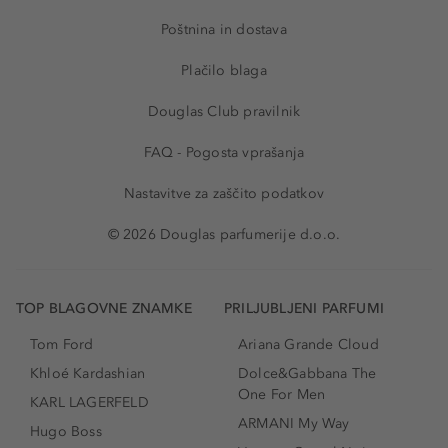
Poštnina in dostava
Plačilo blaga
Douglas Club pravilnik
FAQ - Pogosta vprašanja
Nastavitve za zaščito podatkov
© 2026 Douglas parfumerije d.o.o.
TOP BLAGOVNE ZNAMKE
PRILJUBLJENI PARFUMI
Tom Ford
Ariana Grande Cloud
Khloé Kardashian
Dolce&Gabbana The
One For Men
KARL LAGERFELD
ARMANI My Way
Hugo Boss