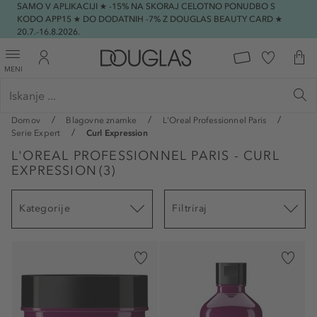
SAMO V APLIKACIJI ★ -15% NA SKORAJ CELOTNO PONUDBO S
KODO APP15 ★ DO DODATNIH -7% Z DOUGLAS BEAUTY CARD ★
20.7.-16.8.2026.
MENI
Domov
Blagovne znamke
L'Oreal Professionnel Paris
Serie Expert
Curl Expression
L'OREAL PROFESSIONNEL PARIS - CURL
EXPRESSION
(
3
)
Kategorije
Filtriraj