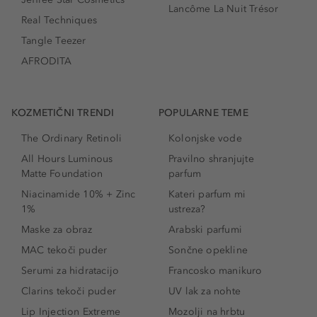
Lancôme La Nuit Trésor
Real Techniques
Tangle Teezer
AFRODITA
KOZMETIČNI TRENDI
POPULARNE TEME
The Ordinary Retinoli
Kolonjske vode
All Hours Luminous
Pravilno shranjujte
Matte Foundation
parfum
Niacinamide 10% + Zinc
Kateri parfum mi
1%
ustreza?
Maske za obraz
Arabski parfumi
MAC tekoči puder
Sončne opekline
Serumi za hidratacijo
Francosko manikuro
Clarins tekoči puder
UV lak za nohte
Lip Injection Extreme
Mozolji na hrbtu