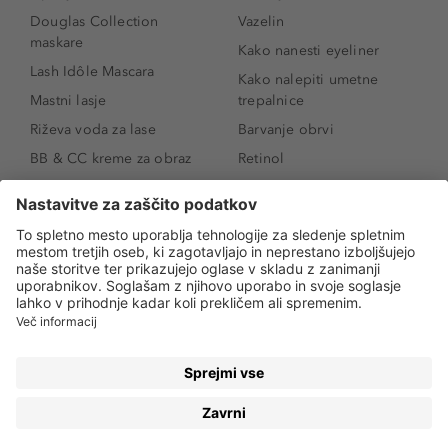
Douglas Collection
Vazelin
maskare
Kako nanesti eyeliner
Lash Idôle Mascara
Kako nalepiti umetne
Mastni lasje
trepalnice
Riževa voda za lase
Barvanje obrvi
BB & CC kreme za obraz
Retinol
Age Defense BB Cream
Vitamin E
SPF 30
Kako povečati ustnice
Senčila za oči
Niacinamid
Tekoči puder
Rozacea
Ličenje povešenih vek
Salicilna kislina
Kako povečati oči
Rozacea
Kako določiti odtenek
Salicilna kislina
pudra
Kako skriti temne
kolobarje