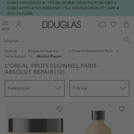
SAMO V APLIKACIJI ★ -15% NA SKORAJ CELOTNO PONUDBO S
KODO APP15 ★ DO DODATNIH -7% Z DOUGLAS BEAUTY CARD ★
20.7.-16.8.2026.
MENI
Domov
Blagovne znamke
L'Oreal Professionnel Paris
Serie Expert
Absolut Repair
L'OREAL PROFESSIONNEL PARIS -
ABSOLUT REPAIR
(
12
)
Kategorije
Filtriraj