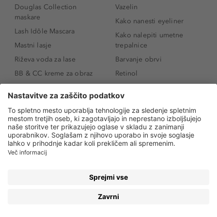
Douglas Collection
Vazelin
maskare
Kako nanesti eyeliner
Lash Idôle Mascara
Kako nalepiti umetne
Mastni lasje
trepalnice
Riževa voda za lase
Barvanje obrvi
BB & CC kreme za obraz
Retinol
Age Defense BB Cream
Vitamin E
SPF 30
Kako povečati ustnice
Senčila za oči
Niacinamid
Tekoči puder
Rozacea
Ličenje povešenih vek
Salicilna kislina
Kako povečati oči
Rozacea
Kako določiti odtenek
Salicilna kislina
pudra
Kako skriti temne
kolobarje