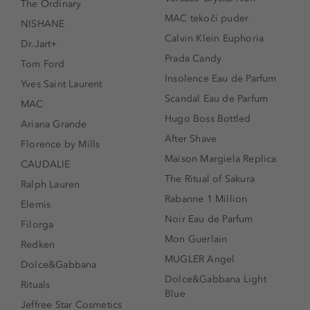
The Ordinary
MAC tekoči puder
NISHANE
Calvin Klein Euphoria
Dr.Jart+
Prada Candy
Tom Ford
Insolence Eau de Parfum
Yves Saint Laurent
Scandal Eau de Parfum
MAC
Hugo Boss Bottled
Ariana Grande
After Shave
Florence by Mills
Maison Margiela Replica
CAUDALIE
The Ritual of Sakura
Ralph Lauren
Rabanne 1 Million
Elemis
Noir Eau de Parfum
Filorga
Mon Guerlain
Redken
MUGLER Angel
Dolce&Gabbana
Dolce&Gabbana Light
Rituals
Blue
Jeffree Star Cosmetics