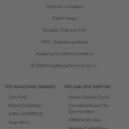
Poštnina in dostava
Plačilo blaga
Douglas Club pravilnik
FAQ - Pogosta vprašanja
Nastavitve za zaščito podatkov
© 2026 Douglas parfumerije d.o.o.
TOP BLAGOVNE ZNAMKE
PRILJUBLJENI PARFUMI
Tom Ford
Ariana Grande Cloud
Khloé Kardashian
Dolce&Gabbana The
One For Men
KARL LAGERFELD
ARMANI My Way
Hugo Boss
Versace Crystal Noir