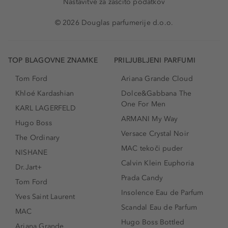
Nastavitve za zaščito podatkov
© 2026 Douglas parfumerije d.o.o.
TOP BLAGOVNE ZNAMKE
PRILJUBLJENI PARFUMI
Tom Ford
Ariana Grande Cloud
Khloé Kardashian
Dolce&Gabbana The
One For Men
KARL LAGERFELD
ARMANI My Way
Hugo Boss
Versace Crystal Noir
The Ordinary
MAC tekoči puder
NISHANE
Calvin Klein Euphoria
Dr.Jart+
Prada Candy
Tom Ford
Insolence Eau de Parfum
Yves Saint Laurent
Scandal Eau de Parfum
MAC
Hugo Boss Bottled
Ariana Grande