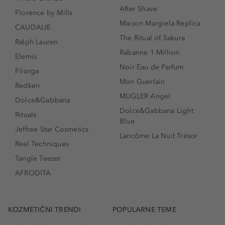
After Shave
Florence by Mills
Maison Margiela Replica
CAUDALIE
The Ritual of Sakura
Ralph Lauren
Rabanne 1 Million
Elemis
Noir Eau de Parfum
Filorga
Mon Guerlain
Redken
MUGLER Angel
Dolce&Gabbana
Dolce&Gabbana Light
Rituals
Blue
Jeffree Star Cosmetics
Lancôme La Nuit Trésor
Real Techniques
Tangle Teezer
AFRODITA
KOZMETIČNI TRENDI
POPULARNE TEME