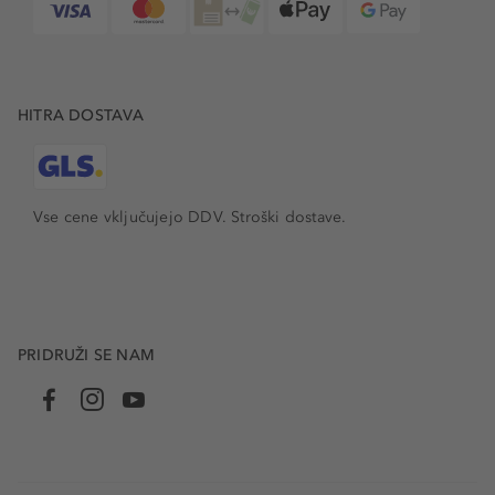
trgovini Douglas, kjer lahko izbirate med
parfumi
najbolj
prestižnih blagovnih znamk, v naši ponudbi pa najdete
tudi izjemno cenjene
nišne
vonje. Če boste parfum
podarili, vam ga z veseljem brezplačno darilno zavijemo
pri nakupu nad 49 EUR pa pokrijemo tudi stroške
HITRA DOSTAVA
dostave.
Vse cene vključujejo DDV. Stroški dostave.
PRIDRUŽI SE NAM