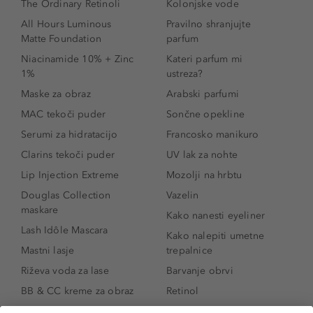
The Ordinary Retinoli
Kolonjske vode
All Hours Luminous
Pravilno shranjujte
Matte Foundation
parfum
Niacinamide 10% + Zinc
Kateri parfum mi
1%
ustreza?
Maske za obraz
Arabski parfumi
MAC tekoči puder
Sončne opekline
Serumi za hidratacijo
Francosko manikuro
Clarins tekoči puder
UV lak za nohte
Lip Injection Extreme
Mozolji na hrbtu
Douglas Collection
Vazelin
maskare
Kako nanesti eyeliner
Lash Idôle Mascara
Kako nalepiti umetne
Mastni lasje
trepalnice
Riževa voda za lase
Barvanje obrvi
BB & CC kreme za obraz
Retinol
Age Defense BB Cream
Vitamin E