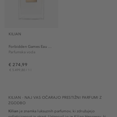
KILIAN
Forbidden Games Eau de Parfum
Parfumska voda
€ 274,99
€ 5.499,80 / 1 l
KILIAN - NAJ VAS OČARAJO PRESTIŽNI PARFUMI Z
ZGODBO
Kilian
je znamka luksuznih parfumov, ki združujejo
sofisticiranost in strast. Ustanovil jo je Kilian Hennessy, ki