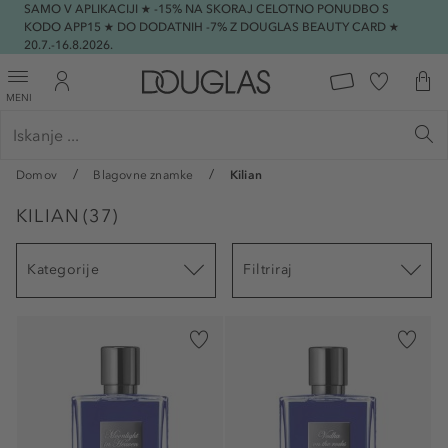
SAMO V APLIKACIJI ★ -15% NA SKORAJ CELOTNO PONUDBO S
KODO APP15 ★ DO DODATNIH -7% Z DOUGLAS BEAUTY CARD ★
20.7.-16.8.2026.
MENI
Domov
Blagovne znamke
Kilian
KILIAN
(
37
)
Kategorije
Filtriraj