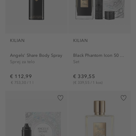
KILIAN
KILIAN
Angels' Share Body Spray
Black Phantom Icon 50 ml Set
Sprej za telo
Set
€ 112,99
€ 339,55
€ 753,30 / 1 l
(€ 339,55 / 1 kos)