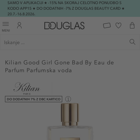
SAMO V APLIKACIJI ★ -15% NA SKORAJ CELOTNO PONUDBO S
KODO APP15 ★ DO DODATNIH -7% Z DOUGLAS BEAUTY CARD ★
20.7.-16.8.2026.
MENI
Kilian
Good Girl Gone Bad By Eau de
Parfum Parfumska voda
DO DODATNIH 7% Z DBC KARTICO