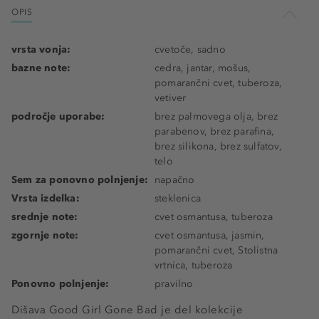
OPIS
vrsta vonja:
cvetoče, sadno
bazne note:
cedra, jantar, mošus,
pomarančni cvet, tuberoza,
vetiver
področje uporabe:
brez palmovega olja, brez
parabenov, brez parafina,
brez silikona, brez sulfatov,
telo
Sem za ponovno polnjenje:
napačno
Vrsta izdelka:
steklenica
srednje note:
cvet osmantusa, tuberoza
zgornje note:
cvet osmantusa, jasmin,
pomarančni cvet, Stolistna
vrtnica, tuberoza
Ponovno polnjenje:
pravilno
Dišava Good Girl Gone Bad je del kolekcije