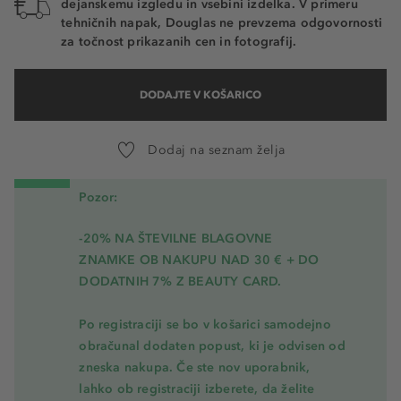
dejanskemu izgledu in vsebini izdelka. V primeru
tehničnih napak, Douglas ne prevzema odgovornosti
za točnost prikazanih cen in fotografij.
DODAJTE V KOŠARICO
Dodaj na seznam želja
Pozor:
-20% NA ŠTEVILNE BLAGOVNE
ZNAMKE OB NAKUPU NAD 30 € + DO
DODATNIH 7% Z BEAUTY CARD.
Po registraciji se bo v košarici samodejno
obračunal dodaten popust, ki je odvisen od
zneska nakupa. Če ste nov uporabnik,
lahko ob registraciji izberete, da želite