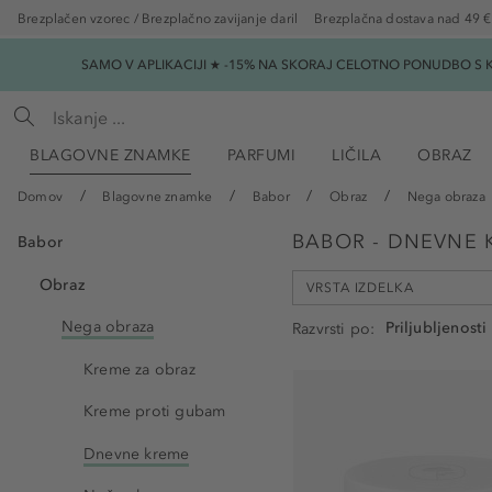
Brezplačen vzorec / Brezplačno zavijanje daril
Brezplačna dostava nad 49 €
SAMO V APLIKACIJI ★ -15% NA SKORAJ CELOTNO PONUDBO S K
BLAGOVNE ZNAMKE
PARFUMI
LIČILA
OBRAZ
Domov
Blagovne znamke
Babor
Obraz
Nega obraza
BABOR - DNEVNE 
Babor
Obraz
VRSTA IZDELKA
Nega obraza
Razvrsti po
Kreme za obraz
Krema za nego obraza (1
Kreme proti gubam
Gel za nego obraza (1)
Dnevne kreme