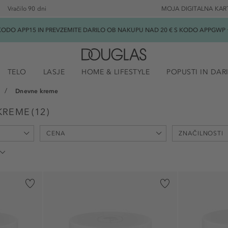
Vračilo 90 dni
MOJA DIGITALNA KAR
ODO APP15 IN PREVZEMITE DARILO OB NAKUPU NAD 20 € S KODO APPGWP ★
TELO
LASJE
HOME & LIFESTYLE
POPUSTI IN DAR
Dnevne kreme
KREME
(
12
)
CENA
ZNAČILNOSTI
min
max
-
€
€
1)
glajenje (3)
krepitev (1)
posvetlitev (1
proti staranju