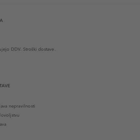
VA
ujejo DDV. Stroški dostave.
TAVE
java nepravilnosti
dovoljstvu
tava