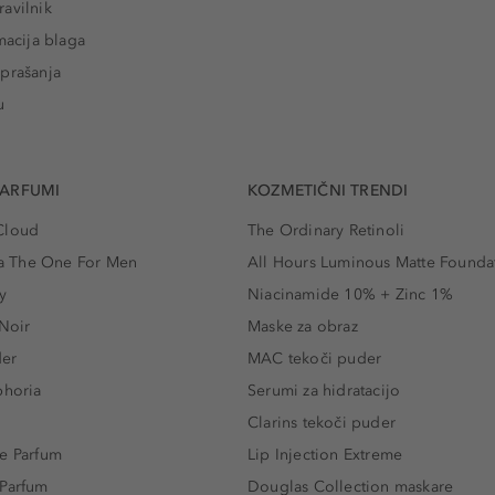
avilnik
macija blaga
prašanja
u
PARFUMI
KOZMETIČNI TRENDI
Cloud
The Ordinary Retinoli
 The One For Men
All Hours Luminous Matte Founda
y
Niacinamide 10% + Zinc 1%
 Noir
Maske za obraz
der
MAC tekoči puder
phoria
Serumi za hidratacijo
Clarins tekoči puder
e Parfum
Lip Injection Extreme
 Parfum
Douglas Collection maskare