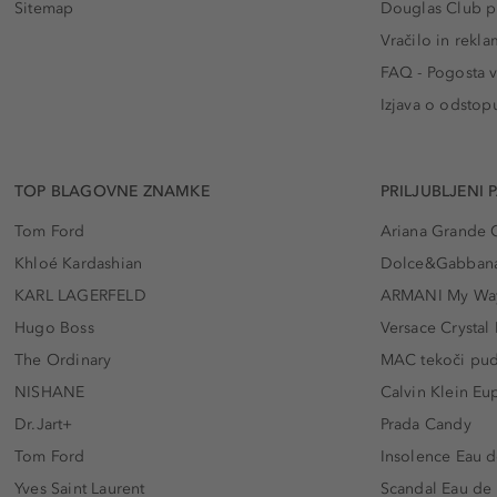
Sitemap
Douglas Club pr
Vračilo in rekla
FAQ - Pogosta v
Izjava o odstop
TOP BLAGOVNE ZNAMKE
PRILJUBLJENI 
Tom Ford
Ariana Grande 
Khloé Kardashian
Dolce&Gabbana
KARL LAGERFELD
ARMANI My Wa
Hugo Boss
Versace Crystal
The Ordinary
MAC tekoči pu
NISHANE
Calvin Klein Eu
Dr.Jart+
Prada Candy
Tom Ford
Insolence Eau d
Yves Saint Laurent
Scandal Eau de