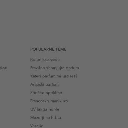
POPULARNE TEME
Kolonjske vode
tion
Pravilno shranjujte parfum
Kateri parfum mi ustreza?
Arabski parfumi
Sončne opekline
Francosko manikuro
UV lak za nohte
Mozolji na hrbtu
Vazelin