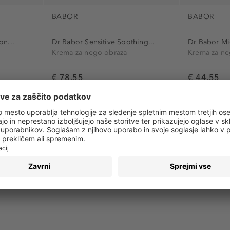
BABOR
BABOR
on...
Dr Babor Sensitive Soothing...
Dr Babor Mi
Krema za nego obraza
Krema za ne
€ 78,55
€ 44,55
l
Osnovna cena
€ 1.571,00 / 1 l
Osnovna cen
EKSKLUZIVNO
EKSKLUZIV