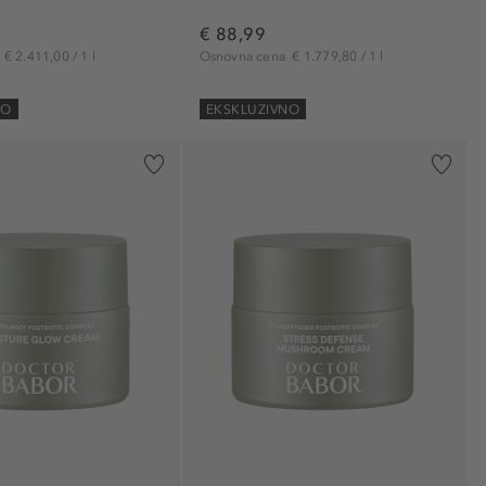
€ 88,99
a
€ 2.411,00 / 1 l
Osnovna cena
€ 1.779,80 / 1 l
NO
EKSKLUZIVNO