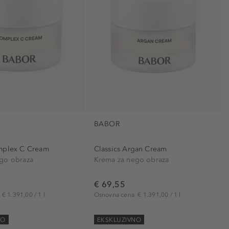
o (1)
3)
2)
BABOR
mplex C Cream
Classics Argan Cream
go obraza
Krema za nego obraza
€ 69,55
a
€ 1.391,00 / 1 l
Osnovna cena
€ 1.391,00 / 1 l
NO
EKSKLUZIVNO