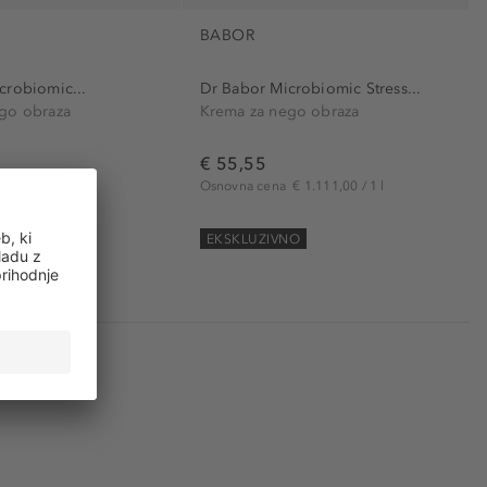
BABOR
crobiomic...
Dr Babor Microbiomic Stress...
go obraza
Krema za nego obraza
€ 55,55
a
€ 891,00 / 1 l
Osnovna cena
€ 1.111,00 / 1 l
NO
EKSKLUZIVNO