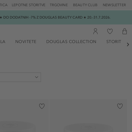
TICA
LEPOTNE STORITVE
TRGOVINE
BEAUTY CLUB
NEWSLETTER
 DO DODATNIH -7% Z DOUGLAS BEAUTY CARD ★ 20.-31.7.2026.
ILA
NOVITETE
DOUGLAS COLLECTION
STORITVE

)
 (3)