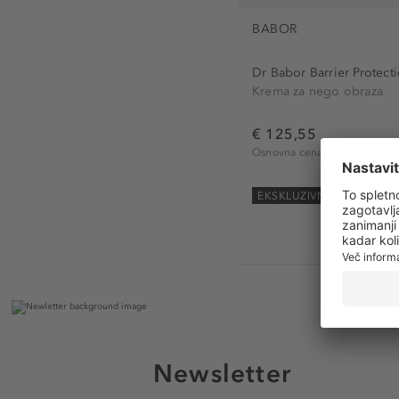
BABOR
Dr Babor Barrier Protecti
Krema za nego obraza
€ 125,55
Osnovna cena
€ 2.511,00 / 1 
EKSKLUZIVNO
Newsletter