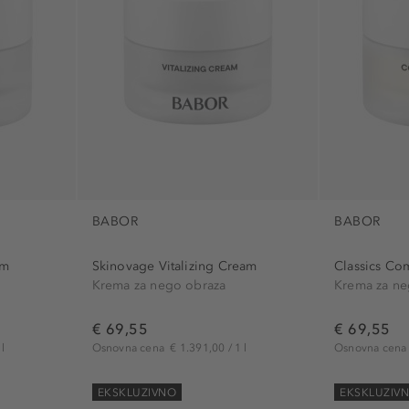
regeneracijsk
svilnata (1)
utrjevanje (1)
vlažilni (6)
vzdrževanje (
zaščitni (1)
zategovanje (
BABOR
BABOR
am
Skinovage Vitalizing Cream
Classics Co
Krema za nego obraza
Krema za ne
€ 69,55
€ 69,55
l
Osnovna cena
€ 1.391,00 / 1 l
Osnovna cen
EKSKLUZIVNO
EKSKLUZIV