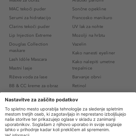
Maske za obraz
Arabski parfumi
MAC tekoči puder
Sončne opekline
Serumi za hidratacijo
Francosko manikuro
Clarins tekoči puder
UV lak za nohte
Lip Injection Extreme
Mozolji na hrbtu
Douglas Collection
Vazelin
maskare
Kako nanesti eyeliner
Lash Idôle Mascara
Kako nalepiti umetne
Mastni lasje
trepalnice
Riževa voda za lase
Barvanje obrvi
BB & CC kreme za obraz
Retinol
Age Defense BB Cream
Vitamin E
SPF 30
Kako povečati ustnice
Senčila za oči
Niacinamid
Tekoči puder
Rozacea
Ličenje povešenih vek
Salicilna kislina