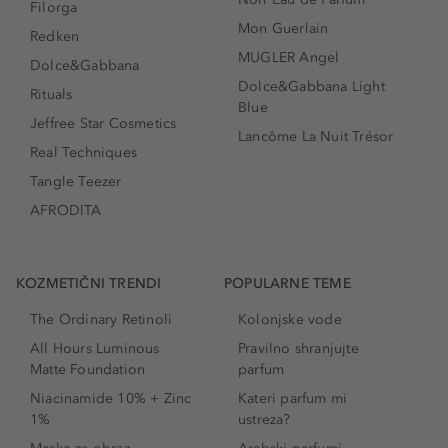
Filorga
Mon Guerlain
Redken
MUGLER Angel
Dolce&Gabbana
Dolce&Gabbana Light
Rituals
Blue
Jeffree Star Cosmetics
Lancôme La Nuit Trésor
Real Techniques
Tangle Teezer
AFRODITA
KOZMETIČNI TRENDI
POPULARNE TEME
The Ordinary Retinoli
Kolonjske vode
All Hours Luminous
Pravilno shranjujte
Matte Foundation
parfum
Niacinamide 10% + Zinc
Kateri parfum mi
1%
ustreza?