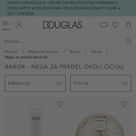
SAMO V APLIKACIJI ★ -15% NA SKORAJ CELOTNO PONUDBO S
KODO APP15 ★ DO DODATNIH -7% Z DOUGLAS BEAUTY CARD ★
20.7.-16.8.2026.
MENI
Domov
Blagovne znamke
Babor
Obraz
Nega za predel okoli oči
BABOR - NEGA ZA PREDEL OKOLI OČI
(
6
)
Kategorije
Filtriraj