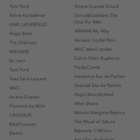
Tom Ford
Ariana Grande Cloud
Khloé Kardashian
Dolce&Gabbana The
One For Men
KARL LAGERFELD
ARMANI My Way
Hugo Boss
Versace Crystal Noir
The Ordinary
MAC tekoči puder
NISHANE
Calvin Klein Euphoria
Dr.Jart+
Prada Candy
Tom Ford
Insolence Eau de Parfum
Yves Saint Laurent
Scandal Eau de Parfum
MAC
Hugo Boss Bottled
Ariana Grande
After Shave
Florence by Mills
Maison Margiela Replica
CAUDALIE
The Ritual of Sakura
Ralph Lauren
Rabanne 1 Million
Elemis
Noir Eau de Parfum