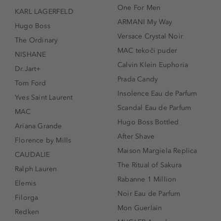
One For Men
KARL LAGERFELD
ARMANI My Way
Hugo Boss
Versace Crystal Noir
The Ordinary
MAC tekoči puder
NISHANE
Calvin Klein Euphoria
Dr.Jart+
Prada Candy
Tom Ford
Insolence Eau de Parfum
Yves Saint Laurent
Scandal Eau de Parfum
MAC
Hugo Boss Bottled
Ariana Grande
After Shave
Florence by Mills
Maison Margiela Replica
CAUDALIE
The Ritual of Sakura
Ralph Lauren
Rabanne 1 Million
Elemis
Noir Eau de Parfum
Filorga
Mon Guerlain
Redken