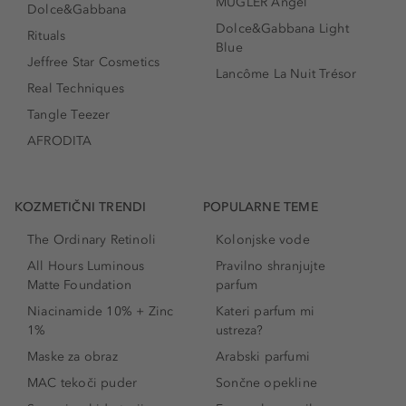
MUGLER Angel
Dolce&Gabbana
Dolce&Gabbana Light
Rituals
Blue
Jeffree Star Cosmetics
Lancôme La Nuit Trésor
Real Techniques
Tangle Teezer
AFRODITA
KOZMETIČNI TRENDI
POPULARNE TEME
The Ordinary Retinoli
Kolonjske vode
All Hours Luminous
Pravilno shranjujte
Matte Foundation
parfum
Niacinamide 10% + Zinc
Kateri parfum mi
1%
ustreza?
Maske za obraz
Arabski parfumi
MAC tekoči puder
Sončne opekline