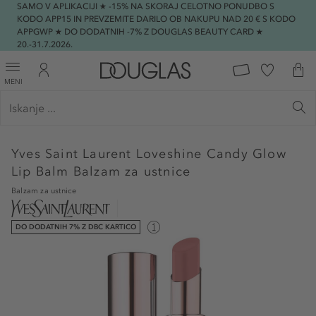
SAMO V APLIKACIJI ★ -15% NA SKORAJ CELOTNO PONUDBO S
KODO APP15 IN PREVZEMITE DARILO OB NAKUPU NAD 20 € S KODO
APPGWP ★ DO DODATNIH -7% Z DOUGLAS BEAUTY CARD ★
20.-31.7.2026.
MENI
Yves Saint Laurent
Loveshine Candy Glow
Lip Balm Balzam za ustnice
Balzam za ustnice
DO DODATNIH 7% Z DBC KARTICO