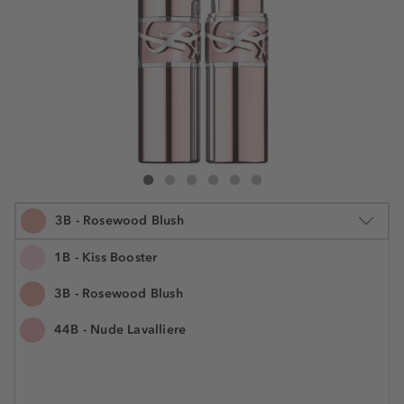
Yves Saint Laurent Loveshine Candy Glow Lip Balm
Loveshine Candy Glow Lip Balm
Loveshine Candy Glow Lip Balm
Loveshine Candy Glow Lip Balm
Loveshine Candy Glow Lip Balm
Loveshine Candy Glow Lip Balm
3B - Rosewood Blush
1B - Kiss Booster
3B - Rosewood Blush
3.1 g
44B - Nude Lavalliere
€ 52,55
Številka izdelka: YSL128284
€ 16.951,60 / 1 kg