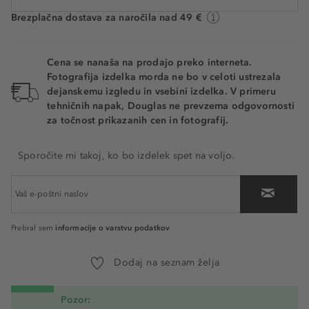
Čas dostave približno 5 dni
Brezplačna dostava za naročila nad 49 €
Cena se nanaša na prodajo preko interneta.
Fotografija izdelka morda ne bo v celoti ustrezala
dejanskemu izgledu in vsebini izdelka. V primeru
tehničnih napak, Douglas ne prevzema odgovornosti
za točnost prikazanih cen in fotografij.
Sporočite mi takoj, ko bo izdelek spet na voljo.
informacije o varstvu podatkov
Prebral sem
Dodaj na seznam želja
Pozor: