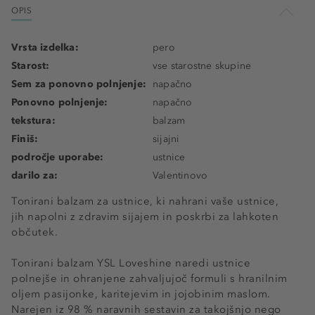
OPIS
Vrsta izdelka:
pero
Starost:
vse starostne skupine
Sem za ponovno polnjenje:
napačno
Ponovno polnjenje:
napačno
tekstura:
balzam
Finiš:
sijajni
področje uporabe:
ustnice
darilo za:
Valentinovo
Tonirani balzam za ustnice, ki nahrani vaše ustnice,
jih napolni z zdravim sijajem in poskrbi za lahkoten
občutek.
Tonirani balzam YSL Loveshine naredi ustnice
polnejše in ohranjene zahvaljujoč formuli s hranilnim
oljem pasijonke, karitejevim in jojobinim maslom.
Narejen iz 98 % naravnih sestavin za takojšnjo nego