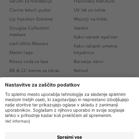
Serumi za hidratacijo
Francosko manikuro
Clarins tekoči puder
UV lak za nohte
Lip Injection Extreme
Mozolji na hrbtu
Douglas Collection
Vazelin
maskare
Kako nanesti eyeliner
Lash Idôle Mascara
Kako nalepiti umetne
Mastni lasje
trepalnice
Riževa voda za lase
Barvanje obrvi
BB & CC kreme za obraz
Retinol
Age Defense BB Cream
Vitamin E
SPF 30
Kako povečati ustnice
Senčila za oči
Niacinamid
Tekoči puder
Rozacea
Ličenje povešenih vek
Salicilna kislina
Kako povečati oči
Rozacea
Kako določiti odtenek
Salicilna kislina
pudra