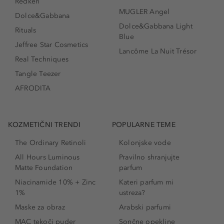
Redken
MUGLER Angel
Dolce&Gabbana
Dolce&Gabbana Light
Rituals
Blue
Jeffree Star Cosmetics
Lancôme La Nuit Trésor
Real Techniques
Tangle Teezer
AFRODITA
KOZMETIČNI TRENDI
POPULARNE TEME
The Ordinary Retinoli
Kolonjske vode
All Hours Luminous
Pravilno shranjujte
Matte Foundation
parfum
Niacinamide 10% + Zinc
Kateri parfum mi
1%
ustreza?
Maske za obraz
Arabski parfumi
MAC tekoči puder
Sončne opekline