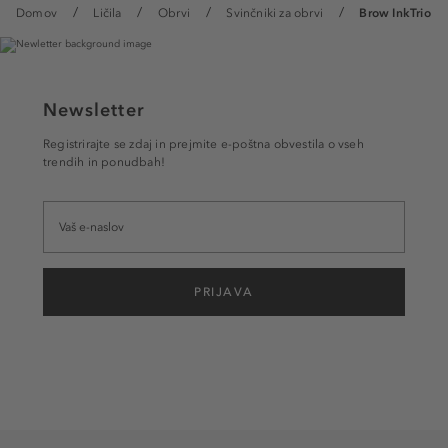
Domov
Ličila
Obrvi
Svinčniki za obrvi
Brow InkTrio
Newsletter
Registrirajte se zdaj in prejmite e-poštna obvestila o vseh
trendih in ponudbah!
PRIJAVA