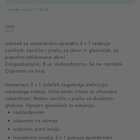
*1
Ponudba velja do 17. 08. 26.
OPIS
Izdelek za vsestransko uporabo 3 v 1 vsebuje
svinčnik, senčilo v prahu za obrvi in glavniček, za
popolno oblikovane obrvi.
Dolgoobstojno: 8 ur. Vodoodporno. Se ne razmaže.
Odporen na znoj.
Inovativen 3 v 1 izdelek zagotavlja definicijo
naravnega videza. Ultra tanko črtalo za vrhunsko
natančnost. Nežen senčilo v prahu za dodatno
globino. Vgrajen glavniček za urejanje.
vodoodporen
odporen na razmaz
odporen proti znoju
Inovativno orodje 3 v 1 ponuja opredelitev