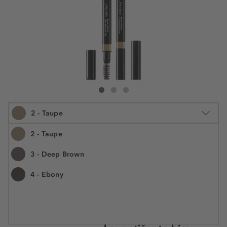
Shiseido Brow InkTrio
Brow InkTrio
Brow InkTrio
2 - Taupe
2 - Taupe
3 - Deep Brown
1 kos
4 - Ebony
€ 33,99
Številka izdelka: SHI14774
€ 33,99 / 1 kos
Darilo Shiseido