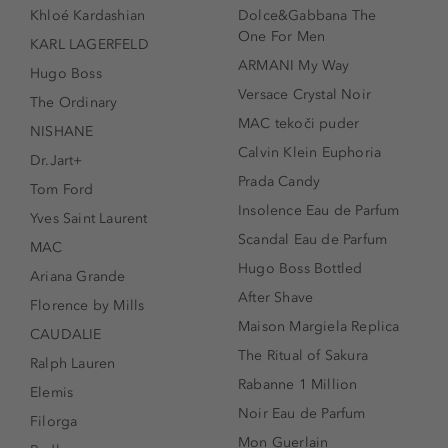
Khloé Kardashian
Dolce&Gabbana The
One For Men
KARL LAGERFELD
ARMANI My Way
Hugo Boss
Versace Crystal Noir
The Ordinary
MAC tekoči puder
NISHANE
Calvin Klein Euphoria
Dr.Jart+
Prada Candy
Tom Ford
Insolence Eau de Parfum
Yves Saint Laurent
Scandal Eau de Parfum
MAC
Hugo Boss Bottled
Ariana Grande
After Shave
Florence by Mills
Maison Margiela Replica
CAUDALIE
The Ritual of Sakura
Ralph Lauren
Rabanne 1 Million
Elemis
Noir Eau de Parfum
Filorga
Mon Guerlain