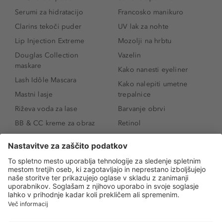
Serumi za hidratacijo
Francosko manikuro
Clarins tekoči puder
UV lak za nohte
Lip Injection Extreme
Mozolji na hrbtu
Douglas Collection
Vazelin
maskare
Kako nanesti eyeliner
Lash Idôle Mascara
Kako nalepiti umetne
Mastni lasje
trepalnice
Riževa voda za lase
Barvanje obrvi
BB & CC kreme za obraz
Retinol
Age Defense BB Cream
Vitamin E
SPF 30
Kako povečati ustnice
Senčila za oči
Niacinamid
Tekoči puder
Rozacea
Ličenje povešenih vek
Salicilna kislina
Kako povečati oči
Rozacea
Kako določiti odtenek