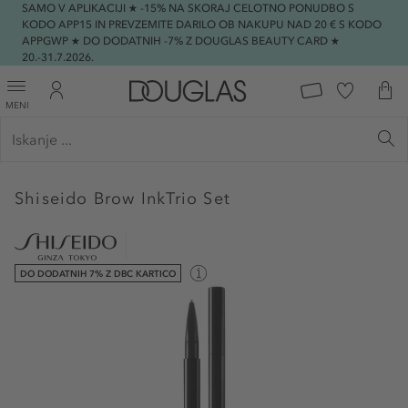
SAMO V APLIKACIJI ★ -15% NA SKORAJ CELOTNO PONUDBO S
KODO APP15 IN PREVZEMITE DARILO OB NAKUPU NAD 20 € S KODO
APPGWP ★ DO DODATNIH -7% Z DOUGLAS BEAUTY CARD ★
20.-31.7.2026.
MENI
Shiseido
Brow InkTrio Set
DO DODATNIH 7% Z DBC KARTICO