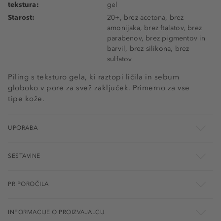
tekstura:
gel
Starost:
20+, brez acetona, brez
amonijaka, brez ftalatov, brez
parabenov, brez pigmentov in
barvil, brez silikona, brez
sulfatov
Piling s teksturo gela, ki raztopi ličila in sebum
globoko v pore za svež zaključek. Primerno za vse
tipe kože.
UPORABA
SESTAVINE
PRIPOROČILA
INFORMACIJE O PROIZVAJALCU