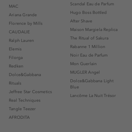
Scandal Eau de Parfum
MAC
Hugo Boss Bottled
Ariana Grande
After Shave
Florence by Mills
Maison Margiela Replica
CAUDALIE
The Ritual of Sakura
Ralph Lauren
Rabanne 1 Million
Elemis
Noir Eau de Parfum
Filorga
Mon Guerlain
Redken
MUGLER Angel
Dolce&Gabbana
Dolce&Gabbana Light
Rituals
Blue
Jeffree Star Cosmetics
Lancôme La Nuit Trésor
Real Techniques
Tangle Teezer
AFRODITA