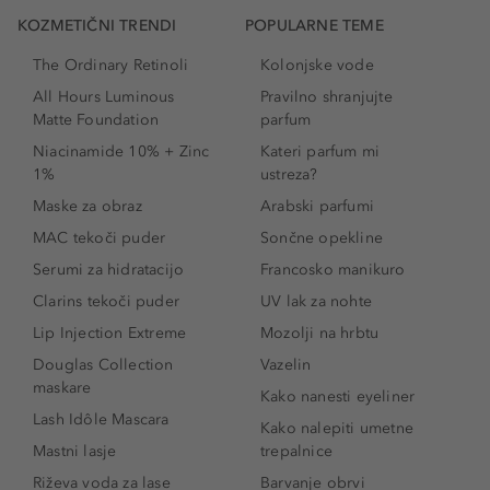
KOZMETIČNI TRENDI
POPULARNE TEME
The Ordinary Retinoli
Kolonjske vode
All Hours Luminous
Pravilno shranjujte
Matte Foundation
parfum
Niacinamide 10% + Zinc
Kateri parfum mi
1%
ustreza?
Maske za obraz
Arabski parfumi
MAC tekoči puder
Sončne opekline
Serumi za hidratacijo
Francosko manikuro
Clarins tekoči puder
UV lak za nohte
Lip Injection Extreme
Mozolji na hrbtu
Douglas Collection
Vazelin
maskare
Kako nanesti eyeliner
Lash Idôle Mascara
Kako nalepiti umetne
Mastni lasje
trepalnice
Riževa voda za lase
Barvanje obrvi