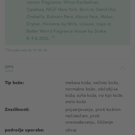
Jenner Fragrance, Khloe Kardashian,
Typebea, NEST New York, Born to Stand Out,
Orebella, Balmain Paris, About Face, Mulac,
Drybar, Florence by Mills, Lolavie, Iraye in
Better World Fragrance House by Drake.
*1
8.-9.8.2026.
*1
Ponudba velja do 10. 08. 26.
OPIS
Tip kože:
mešana koža, nečisto kožo,
normalno kožo, občutljiva
koža, suha koža, vsi tipi kože,
zrelo kožo
Značilnosti:
pojasnjevanje, proti kožnim
nečistočam, proti
onesnaževanju, čiščenje
področje uporabe:
obraz