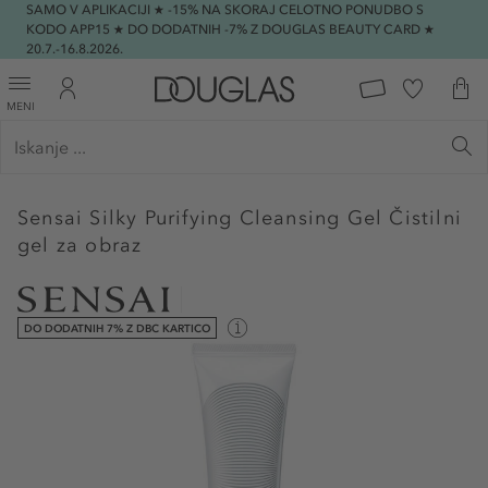
SAMO V APLIKACIJI ★ -15% NA SKORAJ CELOTNO PONUDBO S
KODO APP15 ★ DO DODATNIH -7% Z DOUGLAS BEAUTY CARD ★
20.7.-16.8.2026.
MENI
Sensai
Silky Purifying Cleansing Gel Čistilni
gel za obraz
DO DODATNIH 7% Z DBC KARTICO