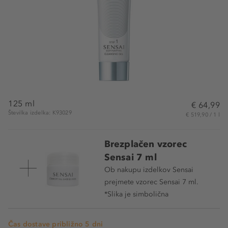
125 ml
€ 64,99
Številka izdelka: K93029
€ 519,90 / 1 l
Brezplačen vzorec
Sensai 7 ml
Ob nakupu izdelkov Sensai
prejmete vzorec Sensai 7 ml.
*Slika je simbolična
Čas dostave približno 5 dni