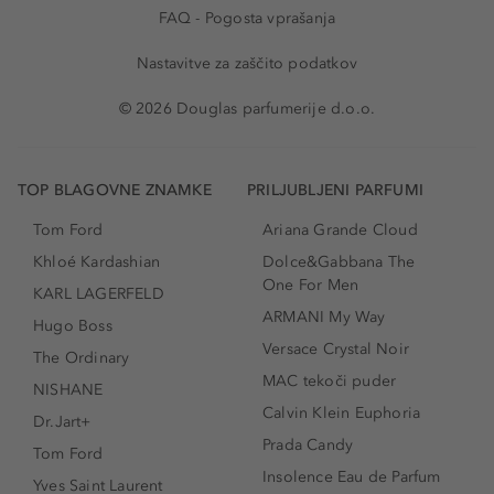
FAQ - Pogosta vprašanja
Nastavitve za zaščito podatkov
© 2026 Douglas parfumerije d.o.o.
TOP BLAGOVNE ZNAMKE
PRILJUBLJENI PARFUMI
Tom Ford
Ariana Grande Cloud
Khloé Kardashian
Dolce&Gabbana The
One For Men
KARL LAGERFELD
ARMANI My Way
Hugo Boss
Versace Crystal Noir
The Ordinary
MAC tekoči puder
NISHANE
Calvin Klein Euphoria
Dr.Jart+
Prada Candy
Tom Ford
Insolence Eau de Parfum
Yves Saint Laurent