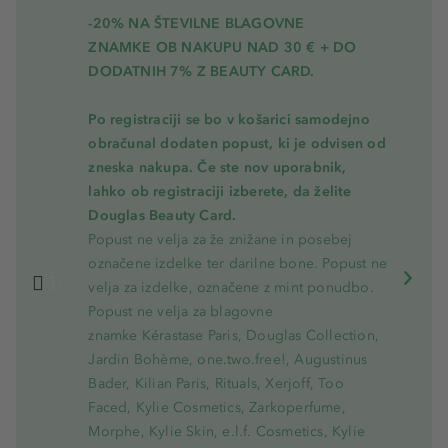
-20% NA ŠTEVILNE BLAGOVNE
ZNAMKE OB NAKUPU NAD 30 € + DO
DODATNIH 7% Z BEAUTY CARD.
Po registraciji se bo v košarici samodejno
obračunal dodaten popust, ki je odvisen od
zneska nakupa. Če ste nov uporabnik,
lahko ob registraciji izberete, da želite
Douglas Beauty Card.
Popust ne velja za že znižane in posebej
označene izdelke ter darilne bone. Popust ne
velja za izdelke, označene z mint ponudbo.
Popust ne velja za blagovne
znamke Kérastase Paris, Douglas Collection,
Jardin Bohème, one.two.free!, Augustinus
Bader, Kilian Paris, Rituals, Xerjoff, Too
Faced, Kylie Cosmetics, Zarkoperfume,
Morphe, Kylie Skin, e.l.f. Cosmetics, Kylie