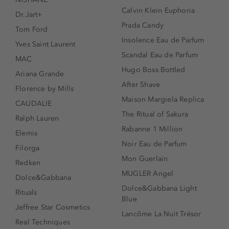
Calvin Klein Euphoria
Dr.Jart+
Prada Candy
Tom Ford
Insolence Eau de Parfum
Yves Saint Laurent
Scandal Eau de Parfum
MAC
Hugo Boss Bottled
Ariana Grande
After Shave
Florence by Mills
Maison Margiela Replica
CAUDALIE
The Ritual of Sakura
Ralph Lauren
Rabanne 1 Million
Elemis
Noir Eau de Parfum
Filorga
Mon Guerlain
Redken
MUGLER Angel
Dolce&Gabbana
Dolce&Gabbana Light
Rituals
Blue
Jeffree Star Cosmetics
Lancôme La Nuit Trésor
Real Techniques