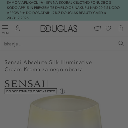
SAMO V APLIKACIJI ★ -15% NA SKORAJ CELOTNO PONUDBO S
KODO APP15 IN PREVZEMITE DARILO OB NAKUPU NAD 20 € S KODO
APPGWP ★ DO DODATNIH -7% Z DOUGLAS BEAUTY CARD ★
20.-31.7.2026.
MENI
Sensai
Absolute Silk Illuminative
Cream Krema za nego obraza
DO DODATNIH 7% Z DBC KARTICO