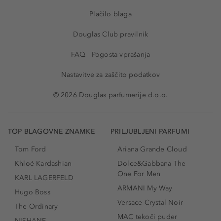
Plačilo blaga
Douglas Club pravilnik
FAQ - Pogosta vprašanja
Nastavitve za zaščito podatkov
© 2026 Douglas parfumerije d.o.o.
TOP BLAGOVNE ZNAMKE
PRILJUBLJENI PARFUMI
Tom Ford
Ariana Grande Cloud
Khloé Kardashian
Dolce&Gabbana The
One For Men
KARL LAGERFELD
ARMANI My Way
Hugo Boss
Versace Crystal Noir
The Ordinary
MAC tekoči puder
NISHANE