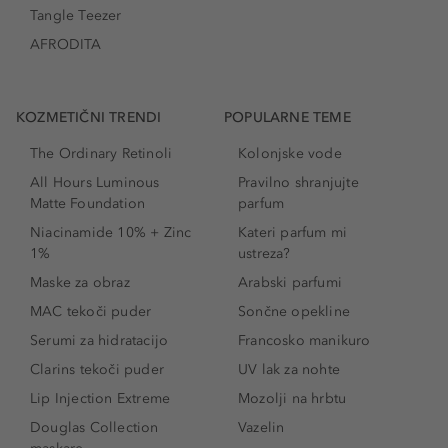
Tangle Teezer
AFRODITA
KOZMETIČNI TRENDI
POPULARNE TEME
The Ordinary Retinoli
Kolonjske vode
All Hours Luminous
Pravilno shranjujte
Matte Foundation
parfum
Niacinamide 10% + Zinc
Kateri parfum mi
1%
ustreza?
Maske za obraz
Arabski parfumi
MAC tekoči puder
Sončne opekline
Serumi za hidratacijo
Francosko manikuro
Clarins tekoči puder
UV lak za nohte
Lip Injection Extreme
Mozolji na hrbtu
Douglas Collection
Vazelin