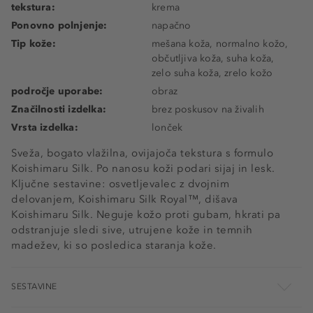
tekstura:
krema
Ponovno polnjenje:
napačno
Tip kože:
mešana koža, normalno kožo,
občutljiva koža, suha koža,
zelo suha koža, zrelo kožo
področje uporabe:
obraz
Značilnosti izdelka:
brez poskusov na živalih
Vrsta izdelka:
lonček
Sveža, bogato vlažilna, ovijajoča tekstura s formulo
Koishimaru Silk. Po nanosu koži podari sijaj in lesk.
Ključne sestavine: osvetljevalec z dvojnim
delovanjem, Koishimaru Silk Royal™, dišava
Koishimaru Silk. Neguje kožo proti gubam, hkrati pa
odstranjuje sledi sive, utrujene kože in temnih
madežev, ki so posledica staranja kože.
SESTAVINE