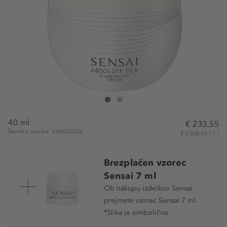
Sensai Absolute Silk Illuminative Cream
Absolute Silk Illuminative Cream
40 ml
€ 233,55
Številka izdelka: KAN020326
€ 5.838,80 / 1 l
Brezplačen vzorec
Sensai 7 ml
Ob nakupu izdelkov Sensai
prejmete vzorec Sensai 7 ml.
*Slika je simbolična