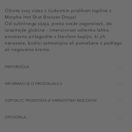
Oživite svoj videz s čudovitim pridihom topline z
Morphe Hot Shot Bronzer Drops!
Od subtilnega sijaja, preko sveže zagorelosti, do
izrazitejše globine – intenzivnost odtenka lahko
enostavno prilagodite s številom kapljic, ki jih
nanesete, bodisi samostojno ali pomešane s podlago
ali negovalno kremo.
PRIPOROČILA
INFORMACIJE O PROIZVAJALCU
ODPOKLIC PROIZVODA IZ VARNOSTNIH RAZLOGOV
OPOZORILA