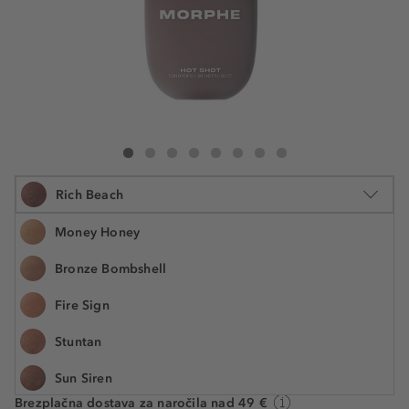
Morphe Hot Shot Bronzer Drops
Hot Shot Bronzer Drops
Hot Shot Bronzer Drops
Hot Shot Bronzer Drops
Hot Shot Bronzer Drops
Hot Shot Bronzer Drops
Hot Shot Bronzer Drops
Hot Shot Bronzer Drops
Rich Beach
Money Honey
Bronze Bombshell
30 ml
Fire Sign
€ 18,99
Številka izdelka: MOR56603
€ 633,00 / 1 l
Stuntan
Sun Siren
Čas dostave približno 5 dni
Brezplačna dostava za naročila nad 49 €