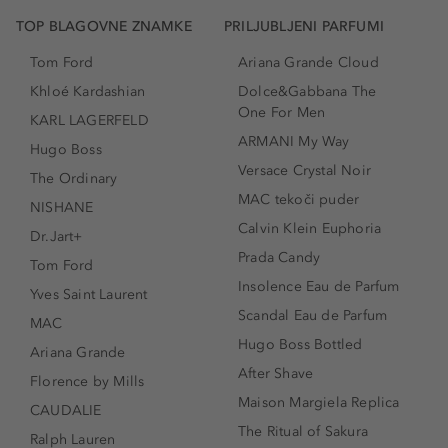
TOP BLAGOVNE ZNAMKE
PRILJUBLJENI PARFUMI
Tom Ford
Ariana Grande Cloud
Khloé Kardashian
Dolce&Gabbana The
One For Men
KARL LAGERFELD
ARMANI My Way
Hugo Boss
Versace Crystal Noir
The Ordinary
MAC tekoči puder
NISHANE
Calvin Klein Euphoria
Dr.Jart+
Prada Candy
Tom Ford
Insolence Eau de Parfum
Yves Saint Laurent
Scandal Eau de Parfum
MAC
Hugo Boss Bottled
Ariana Grande
After Shave
Florence by Mills
Maison Margiela Replica
CAUDALIE
The Ritual of Sakura
Ralph Lauren