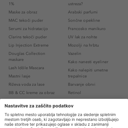
1%
ustreza?
Maske za obraz
Arabski parfumi
MAC tekoči puder
Sončne opekline
Serumi za hidratacijo
Francosko manikuro
Clarins tekoči puder
UV lak za nohte
Lip Injection Extreme
Mozolji na hrbtu
Douglas Collection
Vazelin
maskare
Kako nanesti eyeliner
Lash Idôle Mascara
Kako nalepiti umetne
Mastni lasje
trepalnice
Riževa voda za lase
Barvanje obrvi
BB & CC kreme za obraz
Retinol
Age Defense BB Cream
Vitamin E
SPF 30
Kako povečati ustnice
Senčila za oči
Niacinamid
Tekoči puder
Rozacea