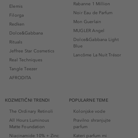
Rabanne 1 Million
Elemis
Noir Eau de Parfum
Filorga
Mon Guerlain
Redken
MUGLER Angel
Dolce&Gabbana
Dolce&Gabbana Light
Rituals
Blue
Jeffree Star Cosmetics
Lancôme La Nuit Trésor
Real Techniques
Tangle Teezer
AFRODITA
KOZMETIČNI TRENDI
POPULARNE TEME
The Ordinary Retinoli
Kolonjske vode
All Hours Luminous
Pravilno shranjujte
Matte Foundation
parfum
Niacinamide 10% + Zinc
Kateri parfum mi