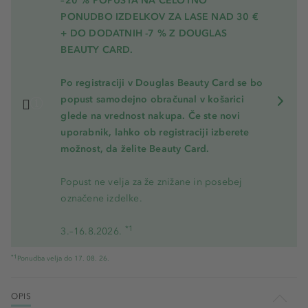
–20 % POPUSTA NA CELOTNO
PONUDBO IZDELKOV ZA LASE NAD 30 €
+ DO DODATNIH -7 % Z DOUGLAS
BEAUTY CARD.
Po registraciji v Douglas Beauty Card se bo
popust samodejno obračunal v košarici
glede na vrednost nakupa. Če ste novi
uporabnik, lahko ob registraciji izberete
možnost, da želite Beauty Card.
Popust ne velja za že znižane in posebej
označene izdelke.
*1
3.–16.8.2026.
*1
Ponudba velja do 17. 08. 26.
OPIS