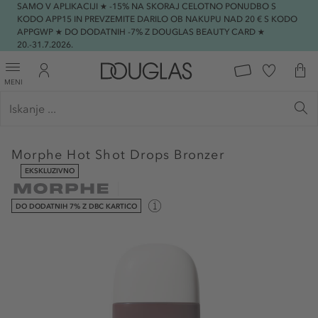
SAMO V APLIKACIJI ★ -15% NA SKORAJ CELOTNO PONUDBO S
KODO APP15 IN PREVZEMITE DARILO OB NAKUPU NAD 20 € S KODO
APPGWP ★ DO DODATNIH -7% Z DOUGLAS BEAUTY CARD ★
20.-31.7.2026.
MENI
Morphe
Hot Shot Drops Bronzer
EKSKLUZIVNO
DO DODATNIH 7% Z DBC KARTICO