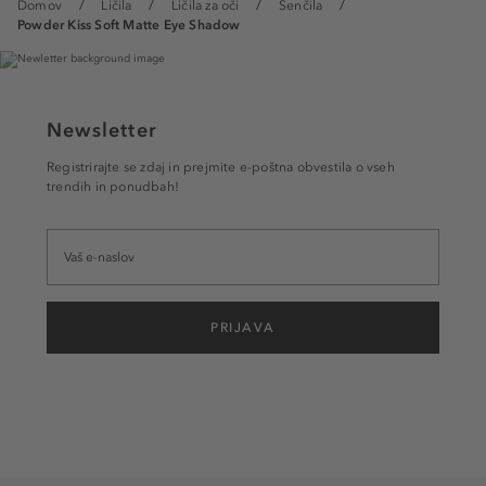
Domov
Ličila
Ličila za oči
Senčila
Powder Kiss Soft Matte Eye Shadow
Newsletter
Registrirajte se zdaj in prejmite e-poštna obvestila o vseh
trendih in ponudbah!
PRIJAVA