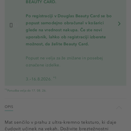
BEAUTY CARD.
Po registraciji v Douglas Beauty Card se bo
popust samodejno obračunal v košarici
glede na vrednost nakupa. Če ste novi
uporabnik, lahko ob registraciji izberete
možnost, da želite Beauty Card.
Popust ne velja za že znižane in posebej
označene izdelke.
*1
3.–16.8.2026.
*1
Ponudba velja do 17. 08. 26.
OPIS
Mat senčilo v prahu z ultra-kremno teksturo, ki daje
čudovit učinek na vekah. Doživite breztežnostni