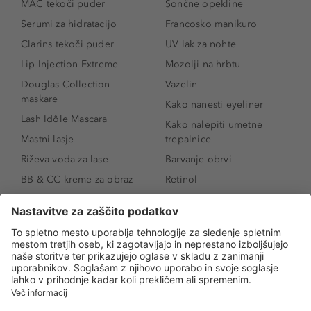
MAC tekoči puder
Sončne opekline
Serumi za hidratacijo
Francosko manikuro
Clarins tekoči puder
UV lak za nohte
Lip Injection Extreme
Mozolji na hrbtu
Douglas Collection
Vazelin
maskare
Kako nanesti eyeliner
Lash Idôle Mascara
Kako nalepiti umetne
Mastni lasje
trepalnice
Riževa voda za lase
Barvanje obrvi
BB & CC kreme za obraz
Retinol
Age Defense BB Cream
Vitamin E
SPF 30
Kako povečati ustnice
Senčila za oči
Niacinamid
Tekoči puder
Rozacea
Ličenje povešenih vek
Salicilna kislina
Kako povečati oči
Rozacea