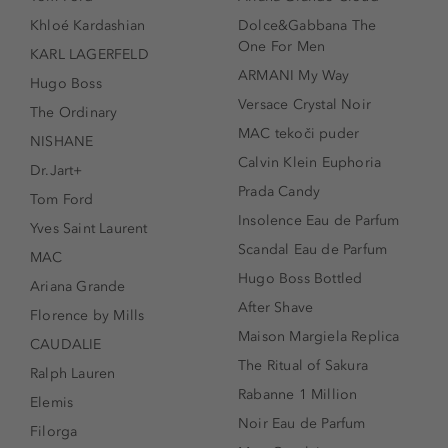
Khloé Kardashian
Dolce&Gabbana The
One For Men
KARL LAGERFELD
ARMANI My Way
Hugo Boss
Versace Crystal Noir
The Ordinary
MAC tekoči puder
NISHANE
Calvin Klein Euphoria
Dr.Jart+
Prada Candy
Tom Ford
Insolence Eau de Parfum
Yves Saint Laurent
Scandal Eau de Parfum
MAC
Hugo Boss Bottled
Ariana Grande
After Shave
Florence by Mills
Maison Margiela Replica
CAUDALIE
The Ritual of Sakura
Ralph Lauren
Rabanne 1 Million
Elemis
Noir Eau de Parfum
Filorga