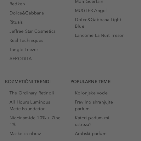
Mon Guerlain
Redken
MUGLER Angel
Dolce&Gabbana
Dolce&Gabbana Light
Rituals
Blue
Jeffree Star Cosmetics
Lancôme La Nuit Trésor
Real Techniques
Tangle Teezer
AFRODITA
KOZMETIČNI TRENDI
POPULARNE TEME
The Ordinary Retinoli
Kolonjske vode
All Hours Luminous
Pravilno shranjujte
Matte Foundation
parfum
Niacinamide 10% + Zinc
Kateri parfum mi
1%
ustreza?
Maske za obraz
Arabski parfumi