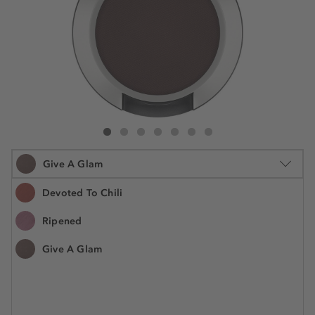
MAC Powder Kiss Soft Matte Eye Shadow
Powder Kiss Soft Matte Eye Shadow
Powder Kiss Soft Matte Eye Shadow
Powder Kiss Soft Matte Eye Shadow
Powder Kiss Soft Matte Eye Shadow
Powder Kiss Soft Matte Eye Shadow
Powder Kiss Soft Matte Eye Sha
Give A Glam
Devoted To Chili
Ripened
2 g
Give A Glam
€ 29,55
Številka izdelka: SK37100000
€ 14.775,00 / 1 kg
Na voljo. Dostava: 2 do 5 delovnih dni