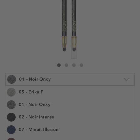
Lancôme Le Stylo Waterproof Eyeliner
Le Stylo Waterproof Eyeliner
Le Stylo Waterproof Eyeliner
Le Stylo Waterproof Eyeliner
01 - Noir Onxy
05 - Erika F
01 - Noir Onxy
0.35 g
02 - Noir Intense
€ 32,55
Številka izdelka: LCM436359
€ 93.000,00 / 1 kg
07 - Minuit Illusion