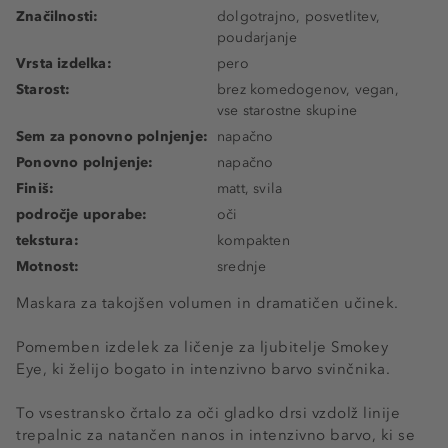
Značilnosti:
dolgotrajno, posvetlitev,
poudarjanje
Vrsta izdelka:
pero
Starost:
brez komedogenov, vegan,
vse starostne skupine
Sem za ponovno polnjenje:
napačno
Ponovno polnjenje:
napačno
Finiš:
matt, svila
področje uporabe:
oči
tekstura:
kompakten
Motnost:
srednje
Maskara za takojšen volumen in dramatičen učinek.
Pomemben izdelek za ličenje za ljubitelje Smokey
Eye, ki želijo bogato in intenzivno barvo svinčnika.
To vsestransko črtalo za oči gladko drsi vzdolž linije
trepalnic za natančen nanos in intenzivno barvo, ki se