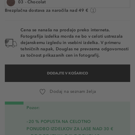
03 - Chocolat
Na voljo. Dostava: 2 do 5 delovnih dni
Brezplačna dostava za naročila nad 49 €
04 - Bronze Riche
06 - Vision Ivy
Cena se nanaša na prodajo preko interneta.
Fotografija izdelka morda ne bo v celoti ustrezala
08 - Rêve Anthracite
dejanskemu izgledu in vsebini izdelka. V primeru
tehničnih napak, Douglas ne prevzema odgovornosti
09 - Prune Radical
za točnost prikazanih cen in fotografij.
10 - Burgundy Fever
DODAJTE V KOŠARICO
11 - Radiant White
Dodaj na seznam želja
Pozor:
–20 % POPUSTA NA CELOTNO
PONUDBO IZDELKOV ZA LASE NAD 30 €