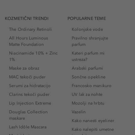
KOZMETIČNI TRENDI
POPULARNE TEME
The Ordinary Retinoli
Kolonjske vode
All Hours Luminous
Pravilno shranjujte
Matte Foundation
parfum
Niacinamide 10% + Zinc
Kateri parfum mi
1%
ustreza?
Maske za obraz
Arabski parfumi
MAC tekoči puder
Sončne opekline
Serumi za hidratacijo
Francosko manikuro
Clarins tekoči puder
UV lak za nohte
Lip Injection Extreme
Mozolji na hrbtu
Douglas Collection
Vazelin
maskare
Kako nanesti eyeliner
Lash Idôle Mascara
Kako nalepiti umetne