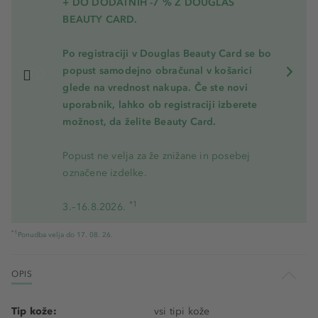
+ DO DODATNIH -7 % Z DOUGLAS
BEAUTY CARD.
Po registraciji v Douglas Beauty Card se bo
popust samodejno obračunal v košarici
glede na vrednost nakupa. Če ste novi
uporabnik, lahko ob registraciji izberete
možnost, da želite Beauty Card.
Popust ne velja za že znižane in posebej
označene izdelke.
*1
3.–16.8.2026.
*1
Ponudba velja do 17. 08. 26.
OPIS
Tip kože:
vsi tipi kože