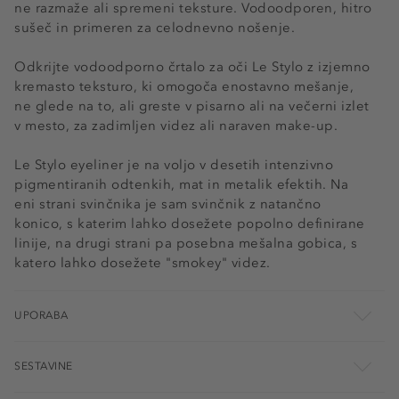
ne razmaže ali spremeni teksture. Vodoodporen, hitro
sušeč in primeren za celodnevno nošenje.
Odkrijte vodoodporno črtalo za oči Le Stylo z izjemno
kremasto teksturo, ki omogoča enostavno mešanje,
ne glede na to, ali greste v pisarno ali na večerni izlet
v mesto, za zadimljen videz ali naraven make-up.
Le Stylo eyeliner je na voljo v desetih intenzivno
pigmentiranih odtenkih, mat in metalik efektih. Na
eni strani svinčnika je sam svinčnik z natančno
konico, s katerim lahko dosežete popolno definirane
linije, na drugi strani pa posebna mešalna gobica, s
katero lahko dosežete "smokey" videz.
UPORABA
SESTAVINE