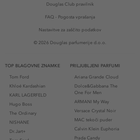
Douglas Club pravilnik
FAQ - Pogosta vprašanja
Nastavitve za zaščito podatkov
© 2026 Douglas parfumerije d.o.o.
TOP BLAGOVNE ZNAMKE
PRILJUBLJENI PARFUMI
Tom Ford
Ariana Grande Cloud
Khloé Kardashian
Dolce&Gabbana The
One For Men
KARL LAGERFELD
ARMANI My Way
Hugo Boss
Versace Crystal Noir
The Ordinary
MAC tekoči puder
NISHANE
Calvin Klein Euphoria
Dr.Jart+
Prada Candy