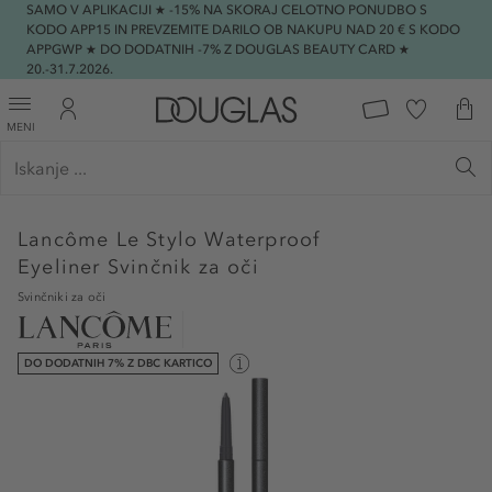
SAMO V APLIKACIJI ★ -15% NA SKORAJ CELOTNO PONUDBO S
KODO APP15 IN PREVZEMITE DARILO OB NAKUPU NAD 20 € S KODO
APPGWP ★ DO DODATNIH -7% Z DOUGLAS BEAUTY CARD ★
20.-31.7.2026.
MENI
Lancôme
Le Stylo Waterproof
Eyeliner Svinčnik za oči
Svinčniki za oči
DO DODATNIH 7% Z DBC KARTICO