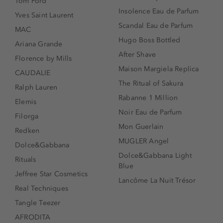
Tom Ford
Insolence Eau de Parfum
Yves Saint Laurent
Scandal Eau de Parfum
MAC
Hugo Boss Bottled
Ariana Grande
After Shave
Florence by Mills
Maison Margiela Replica
CAUDALIE
The Ritual of Sakura
Ralph Lauren
Rabanne 1 Million
Elemis
Noir Eau de Parfum
Filorga
Mon Guerlain
Redken
MUGLER Angel
Dolce&Gabbana
Dolce&Gabbana Light
Rituals
Blue
Jeffree Star Cosmetics
Lancôme La Nuit Trésor
Real Techniques
Tangle Teezer
AFRODITA