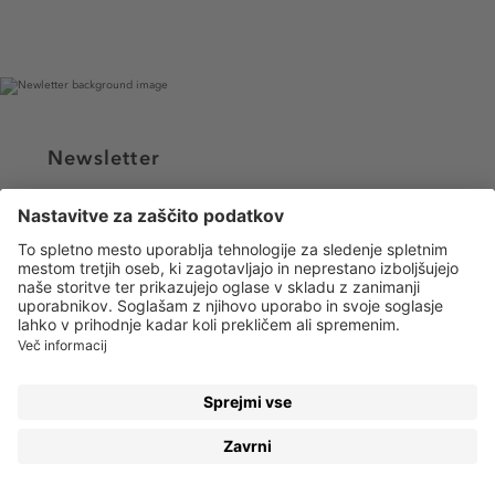
Newsletter
Registrirajte se zdaj in prejmite e-poštna obvestila o vseh
trendih in ponudbah!
PRIJAVA