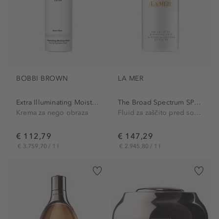
BOBBI BROWN
LA MER
Extra Illuminating Moisture...
The Broad Spectrum SPF 50...
Krema za nego obraza
Fluid za zaščito pred soncem
€ 112,79
€ 147,29
€ 3.759,70 / 1 l
€ 2.945,80 / 1 l