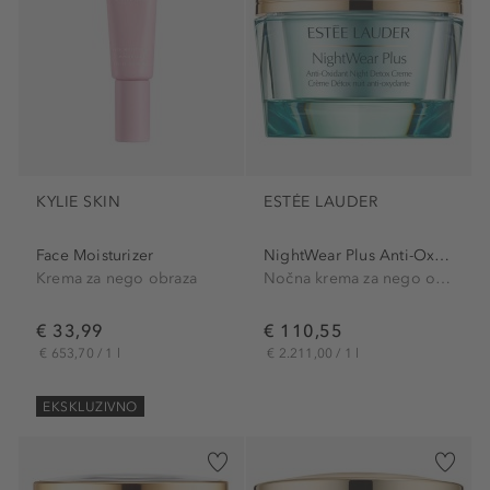
KYLIE SKIN
ESTÉE LAUDER
Face Moisturizer
NightWear Plus Anti-Oxidant...
Krema za nego obraza
Nočna krema za nego obraza
€ 33,99
€ 110,55
€ 653,70 / 1 l
€ 2.211,00 / 1 l
EKSKLUZIVNO