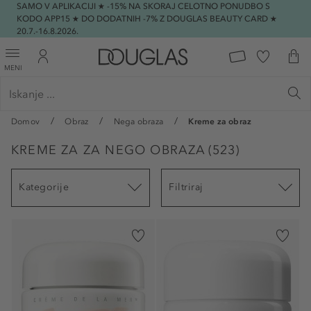
SAMO V APLIKACIJI ★ -15% NA SKORAJ CELOTNO PONUDBO S
KODO APP15 ★ DO DODATNIH -7% Z DOUGLAS BEAUTY CARD ★
20.7.-16.8.2026.
MENI
Domov
Obraz
Nega obraza
Kreme za obraz
KREME ZA ZA NEGO OBRAZA
(
523
)
Kategorije
Filtriraj