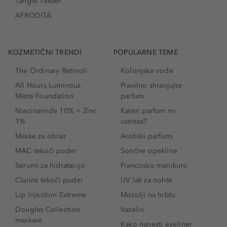
Tangle Teezer
AFRODITA
KOZMETIČNI TRENDI
POPULARNE TEME
The Ordinary Retinoli
Kolonjske vode
All Hours Luminous
Pravilno shranjujte
Matte Foundation
parfum
Niacinamide 10% + Zinc
Kateri parfum mi
1%
ustreza?
Maske za obraz
Arabski parfumi
MAC tekoči puder
Sončne opekline
Serumi za hidratacijo
Francosko manikuro
Clarins tekoči puder
UV lak za nohte
Lip Injection Extreme
Mozolji na hrbtu
Douglas Collection
Vazelin
maskare
Kako nanesti eyeliner