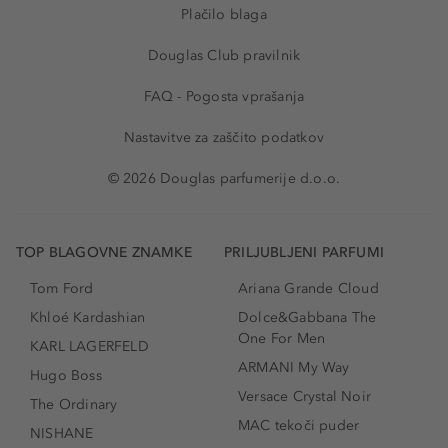
Plačilo blaga
Douglas Club pravilnik
FAQ - Pogosta vprašanja
Nastavitve za zaščito podatkov
© 2026 Douglas parfumerije d.o.o.
TOP BLAGOVNE ZNAMKE
PRILJUBLJENI PARFUMI
Tom Ford
Ariana Grande Cloud
Khloé Kardashian
Dolce&Gabbana The
One For Men
KARL LAGERFELD
ARMANI My Way
Hugo Boss
Versace Crystal Noir
The Ordinary
MAC tekoči puder
NISHANE