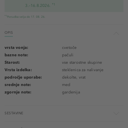
*1
3.–16.8.2026.
*1
Ponudba velja do 17. 08. 26.
OPIS
vrsta vonja:
cvetoče
bazne note:
pačuli
Starost:
vse starostne skupine
Vrsta izdelka:
steklenica za nalivanje
področje uporabe:
dekolte, vrat
srednje note:
med
zgornje note:
gardenija
SESTAVINE