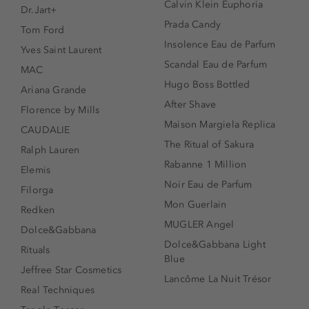
Calvin Klein Euphoria
Dr.Jart+
Prada Candy
Tom Ford
Insolence Eau de Parfum
Yves Saint Laurent
Scandal Eau de Parfum
MAC
Hugo Boss Bottled
Ariana Grande
After Shave
Florence by Mills
Maison Margiela Replica
CAUDALIE
The Ritual of Sakura
Ralph Lauren
Rabanne 1 Million
Elemis
Noir Eau de Parfum
Filorga
Mon Guerlain
Redken
MUGLER Angel
Dolce&Gabbana
Dolce&Gabbana Light
Rituals
Blue
Jeffree Star Cosmetics
Lancôme La Nuit Trésor
Real Techniques