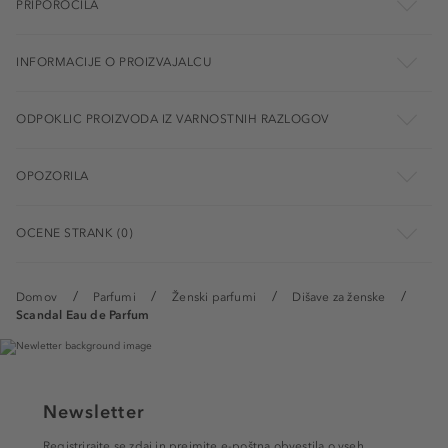
PRIPOROČILA
INFORMACIJE O PROIZVAJALCU
ODPOKLIC PROIZVODA IZ VARNOSTNIH RAZLOGOV
OPOZORILA
OCENE STRANK (0)
Domov
Parfumi
Ženski parfumi
Dišave za ženske
Scandal Eau de Parfum
Newsletter
Registrirajte se zdaj in prejmite e-poštna obvestila o vseh