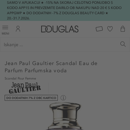
SAMO V APLIKACIJI ★ -15% NA SKORAJ CELOTNO PONUDBO S
KODO APP15 IN PREVZEMITE DARILO OB NAKUPU NAD 20 € S KODO
APPGWP ★ DO DODATNIH -7% Z DOUGLAS BEAUTY CARD ★
20.-31.7.2026.
MENI
Jean Paul Gaultier
Scandal Eau de
Parfum Parfumska voda
Scandal Pour Femme
DO DODATNIH 7% Z DBC KARTICO