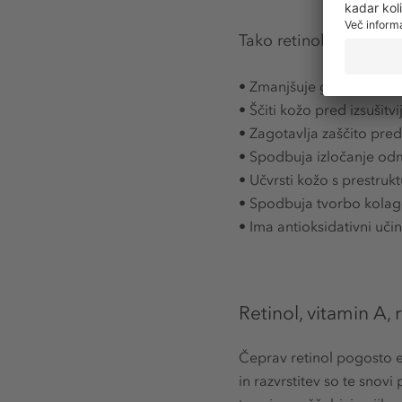
Tako retinol vpliva na
•
Zmanjšuje gube, pigmenta
•
Ščiti kožo pred izsušitvi
•
Zagotavlja zaščito pre
•
Spodbuja izločanje odmr
•
Učvrsti kožo s prestruktu
•
Spodbuja tvorbo kolagen
•
Ima antioksidativni učin
Retinol, vitamin A, 
Čeprav retinol pogosto 
in razvrstitev so te snovi