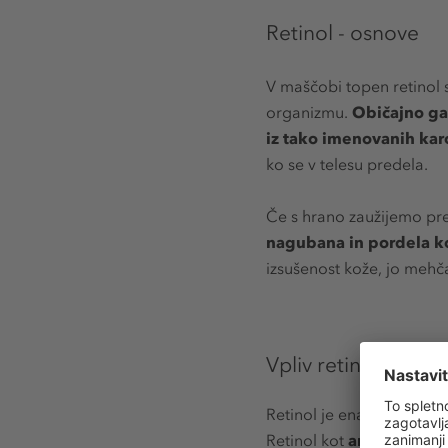
Retinol - osnove
V maščobi topen retinol s
organizmu.
Običajno ga 
iz tako imenovanih ka
ko se v telesu predela.
Če s hrano zaužijemo pre
nagubana in pordela k
izsušenost kože, jo mehča 
Vpliv retinola na k
Retinol je ena najbolje r
Retinol kot
antioksidant