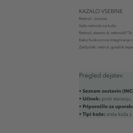
KAZALO VSEBINE
Retinol - osnove
Vpliv retinola na kožo
Retinol, vitamin A, retinoidi? To
Kako funkcionira integriranje r
Zaključek: retinol, gradnik lep
Pregled dejstev
•
Seznam sestavin (INCI
•
Učinek:
proti staranju,
•
Priporočilo za uporab
•
Tipi kože:
zrela koža z