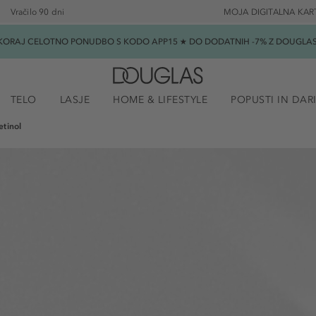
Vračilo 90 dni
MOJA DIGITALNA KAR
SKORAJ CELOTNO PONUDBO S KODO APP15 ★ DO DODATNIH -7% Z DOUGLAS B
TELO
LASJE
HOME & LIFESTYLE
POPUSTI IN DAR
etinol