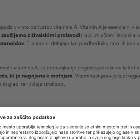
pada v vrsto derivatov vitamina A. Vitamin A je esencialni vit
zaužijemo z živalskimi proizvodi:
jajci, mlečnimi izdelki ali
rotenoidov
. Ti vitamini delujejo kot predhodniki, zato jih ime
malo vitamina A, se pomanjkanje pogosto pokaže ne le kot no
oža, ki je nagnjena k motnjam
. Vitaminu A pravijo tudi reg
in gladi ter ji daje strukturo.
ožo
aziskanih snovi v dermatokozmetiki in je ena redkih snovi, ki 
ščiti tudi pred oksidativnim stresom in se uporablja pri
zdravl