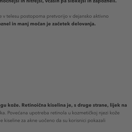
močnejši in hitrejši, včasih pa šibkejši in zapozneli.
e v telesu postopoma pretvorijo v dejansko aktivno
poznel in manj močan je začetek delovanja.
egu kože. Retinoična kiselina je, s druge strane, lijek na
ika. Povećana upotreba retinola u kozmetičkoj njezi kože
ne kiseline za akne uočeno da su korisnici pokazali