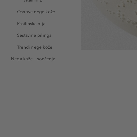
Vitamin E
Osnove nege kože
Rastlinska olja
Sestavine pilinga
Trendi nege kože
Nega kože – sončenje