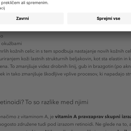
 kožo:
cijo in izgubo elastičnosti – zmanjšuje klasične znake zrele k
jo
d okužbami
lih kožnih celic in s tem spodbuja nastajanje novih kožnih cel
riranjem koži lastnih strukturnih beljakovin, kot sta elastin in
a. To zmanjšuje videz drobnih linij, gub in brazgotin (po akn
ek in tako zmanjšuje škodljive vplive procesov, ki napadajo st
retinoidi? To so razlike med njimi
enačimo z vitaminom A, je
vitamin A pravzaprav skupni izraz
 pogosto združene tudi pod izrazom retinoidi. Ne glede na to, al