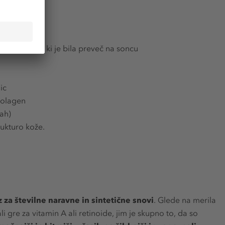
ože in kože, ki je bila preveč na soncu
ic
 kolagen
ah)
rukturo kože.
 za številne naravne in sintetične snovi
. Glede na merila
i gre za vitamin A ali retinoide, jim je skupno to, da so