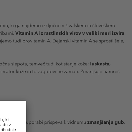
amin, ki ga najdemo izključno v živalskem in človeškem
 ribami.
Vitamin A iz rastlinskih virov v veliki meri izvira
nujemo tudi provitamin A. Dejanski vitamin A se sprosti šele,
čna slepota, temveč tudi kot stanje kože:
luskasta,
enerator kože in to zagotovi ne zaman. Zmanjšuje namreč
ob dolgotrajni uporabi prispeva k vidnemu
zmanjšanju gub
.
jenju aken.