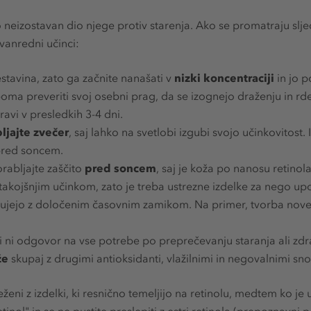
o neizostavan dio njege protiv starenja. Ako se promatraju sl
zvanredni učinci:
stavina, zato ga začnite nanašati v
nizki koncentraciji
in jo p
oma preveriti svoj osebni prag, da se izognejo draženju in rde
avi v presledkih 3-4 dni.
ljajte zvečer
, saj lahko na svetlobi izgubi svojo učinkovitost.
pred soncem.
rabljajte zaščito
pred soncem
, saj je koža po nanosu retinol
 takojšnjim učinkom, zato je treba ustrezne izdelke za nego up
kujejo z določenim časovnim zamikom. Na primer, tvorba noveg
 ni odgovor na vse potrebe po preprečevanju staranja ali zdr
že
skupaj z drugimi antioksidanti, vlažilnimi in negovalnimi sn
eženi z izdelki, ki resnično temeljijo na retinolu, medtem ko je
inol" in se ne pustite preslepiti z estri retinola (prepoznavni po