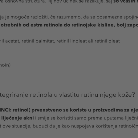
va osnovna struktura. Njihov učinek se razlikuje, saj
so včasih 
ja je mogoče razložiti, če razumemo, da se posamezne spojin
otrebnih od estra retinola do retinojske kisline, bolj za
il acetat, retinil palmitat, retinil linoleat ali retinil oleat
inoin)
tegriranje retinola u vlastitu rutinu njege kože?
 (INCI: retinol) prvenstveno se koriste u proizvodima za nj
a liječenje akni
i smije se koristiti samo prema uputama liječn
 ove situacije, budući da je kao nuspojava korištenja retinoič