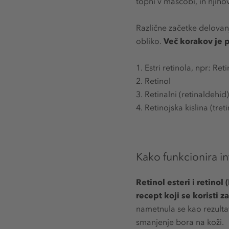
topni v maščobi, in njiho
Različne začetke delovan
obliko.
Več korakov je p
1. Estri retinola, npr: Retin
2. Retinol
3. Retinalni (retinaldehid)
4. Retinojska kislina (tret
Kako funkcionira in
Retinol esteri i retinol
recept koji se koristi z
nametnula se kao rezultat
smanjenje bora na koži.