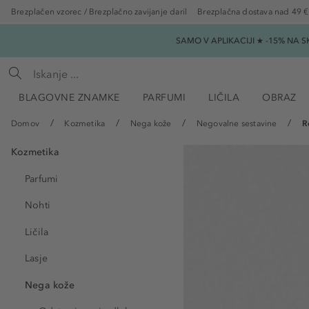
Brezplačen vzorec / Brezplačno zavijanje daril
Brezplačna dostava nad 49 €
SAMO V APLIKACIJI ★ -15% NA 
BLAGOVNE ZNAMKE
PARFUMI
LIČILA
OBRAZ
Domov
Kozmetika
Nega kože
Negovalne sestavine
R
Kozmetika
Parfumi
Nohti
Ličila
Lasje
Nega kože