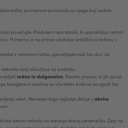
jedeće točke, primjenom proizvoda za njegu koji sadrže
očasi povečujte. Predvsem uporabniki, ki uporabljajo retinol
čici. Primerno je na primer obdobje približno 6 tednov, v
 Izdelke z retinolom lahko uporabljate tudi čez dan, če
a nekoliko bolj občutljiva na svetlobo.
orabljati
redno in dolgoročno
. Številni procesi, ki jih sproži
a kolagena in elastina za učvrstitev kože se ne zgodi čez
avljenju aken. Namesto tega najbolje deluje v
okviru
ovmi
 učinek estrov retinola na staranje skoraj zanemarljiv. Zato na
 uporabi sestavine "retinil"), če želite čim bolj učinkovit