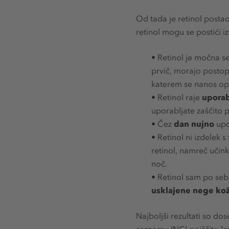
Od tada je retinol posta
retinol mogu se postići i
•
Retinol je močna se
prvič, morajo postop
katerem se nanos opr
•
Retinol raje
uporab
uporabljate zaščito 
•
Čez
dan nujno
upo
•
Retinol ni izdelek s
retinol, namreč učin
noč.
•
Retinol sam po sebi
usklajene nege ko
Najboljši rezultati so dos
seznamu INCI poiščite "ret