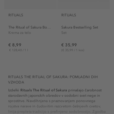
RITUALS
RITUALS
The Ritual of Sakura Body...
Sakura Bestselling Set
Krema za telo
Set
€ 8,99
€ 35,99
€ 128,40 / 1 l
(€ 35,99 / 1 kos)
RITUALS THE RITUAL OF SAKURA: POMLADNI DIH
VZHODA
Izdelki
Rituals The Ritual of Sakura
prinašajo čarobnost
starodavnih japonskih obredov v sodobni svet nege in
sprostitve. Navdihnjena s praznovanjem ponovnega
rojstva narave in čudovitim razcvetom češnjevih cvetov,
linija prepleta tradicijo s prefinjeno sodobnostjo. Zgodba