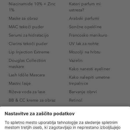
Niacinamide 10% + Zinc
Kateri parfum mi
1%
ustreza?
Maske za obraz
Arabski parfumi
MAC tekoči puder
Sončne opekline
Serumi za hidratacijo
Francosko manikuro
Clarins tekoči puder
UV lak za nohte
Lip Injection Extreme
Mozolji na hrbtu
Douglas Collection
Vazelin
maskare
Kako nanesti eyeliner
Lash Idôle Mascara
Kako nalepiti umetne
Mastni lasje
trepalnice
Riževa voda za lase
Barvanje obrvi
BB & CC kreme za obraz
Retinol
Age Defense BB Cream
Vitamin E
SPF 30
Kako povečati ustnice
Senčila za oči
Niacinamid