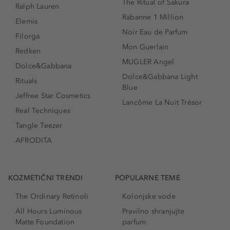
The Ritual of Sakura
Ralph Lauren
Rabanne 1 Million
Elemis
Noir Eau de Parfum
Filorga
Mon Guerlain
Redken
MUGLER Angel
Dolce&Gabbana
Dolce&Gabbana Light
Rituals
Blue
Jeffree Star Cosmetics
Lancôme La Nuit Trésor
Real Techniques
Tangle Teezer
AFRODITA
KOZMETIČNI TRENDI
POPULARNE TEME
The Ordinary Retinoli
Kolonjske vode
All Hours Luminous
Pravilno shranjujte
Matte Foundation
parfum