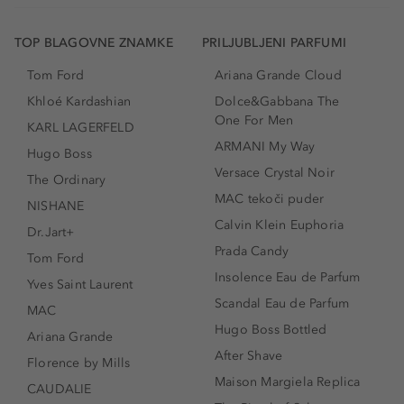
TOP BLAGOVNE ZNAMKE
PRILJUBLJENI PARFUMI
Tom Ford
Ariana Grande Cloud
Khloé Kardashian
Dolce&Gabbana The
One For Men
KARL LAGERFELD
ARMANI My Way
Hugo Boss
Versace Crystal Noir
The Ordinary
MAC tekoči puder
NISHANE
Calvin Klein Euphoria
Dr.Jart+
Prada Candy
Tom Ford
Insolence Eau de Parfum
Yves Saint Laurent
Scandal Eau de Parfum
MAC
Hugo Boss Bottled
Ariana Grande
After Shave
Florence by Mills
Maison Margiela Replica
CAUDALIE