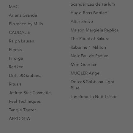
Scandal Eau de Parfum
MAC
Hugo Boss Bottled
Ariana Grande
After Shave
Florence by Mills
Maison Margiela Replica
CAUDALIE
The Ritual of Sakura
Ralph Lauren
Rabanne 1 Million
Elemis
Noir Eau de Parfum
Filorga
Mon Guerlain
Redken
MUGLER Angel
Dolce&Gabbana
Dolce&Gabbana Light
Rituals
Blue
Jeffree Star Cosmetics
Lancôme La Nuit Trésor
Real Techniques
Tangle Teezer
AFRODITA