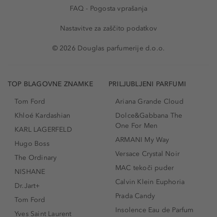
FAQ - Pogosta vprašanja
Nastavitve za zaščito podatkov
© 2026 Douglas parfumerije d.o.o.
TOP BLAGOVNE ZNAMKE
PRILJUBLJENI PARFUMI
Tom Ford
Ariana Grande Cloud
Khloé Kardashian
Dolce&Gabbana The
One For Men
KARL LAGERFELD
ARMANI My Way
Hugo Boss
Versace Crystal Noir
The Ordinary
MAC tekoči puder
NISHANE
Calvin Klein Euphoria
Dr.Jart+
Prada Candy
Tom Ford
Insolence Eau de Parfum
Yves Saint Laurent