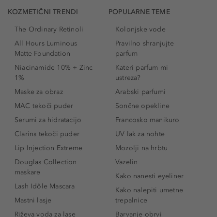
KOZMETIČNI TRENDI
POPULARNE TEME
The Ordinary Retinoli
Kolonjske vode
All Hours Luminous
Pravilno shranjujte
Matte Foundation
parfum
Niacinamide 10% + Zinc
Kateri parfum mi
1%
ustreza?
Maske za obraz
Arabski parfumi
MAC tekoči puder
Sončne opekline
Serumi za hidratacijo
Francosko manikuro
Clarins tekoči puder
UV lak za nohte
Lip Injection Extreme
Mozolji na hrbtu
Douglas Collection
Vazelin
maskare
Kako nanesti eyeliner
Lash Idôle Mascara
Kako nalepiti umetne
Mastni lasje
trepalnice
Riževa voda za lase
Barvanje obrvi