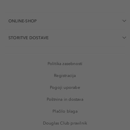
strinjate? Ostanite vedno na tekočem z novostmi iz
modnega in lepotnega sveta, spremljajte različne
ugodnosti in akcije ter se hitro naročite na naše e-
ONLINE-SHOP
novičke.
STORITVE DOSTAVE
Politika zasebnosti
Registracija
Pogoji uporabe
Poštnina in dostava
Plačilo blaga
Douglas Club pravilnik