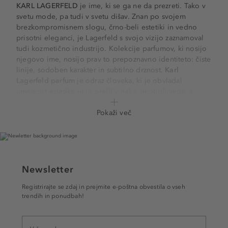
KARL LAGERFELD
je ime, ki se ga ne da prezreti. Tako v
svetu mode, pa tudi v svetu dišav. Znan po svojem
brezkompromisnem slogu, črno-beli estetiki in vedno
prisotni eleganci, je Lagerfeld s svojo vizijo zaznamoval
tudi kozmetično industrijo. Kolekcije parfumov, ki nosijo
njegovo ime, nosijo prav to prepoznavno identiteto: čiste
linije, sodoben karakter in subtilno drznost.
Karl
Lagerfeld parfum
je odraz človeka, ki je obvladal
umetnost estetike in jo prelil v nekaj neotipljivega, a
čutnega. Edinstven vonj, ki ga zdaj lahko nosite tudi vi.
Pokaži več
HARMONIJA DIŠAV
Vonji, ki nosijo Lagerfeldovo ime, so izpiljeni kot
njegove silhuete. Njegove ženske dišave odlikujejo po
lahkotne, cvletične, sadne kompozicije, ki pogosto
vključujejo note limone, breskve, magnolije in vrtnice. V
Newsletter
osnovi parfumov, ki jih ponuja znamka
Karl Lagerfeld
so
Registrirajte se zdaj in prejmite e-poštna obvestila o vseh
lesne, mošusne ali jantarne note, ki dajejo čutnost in
trendih in ponudbah!
globino.
Karl Lagerfeld ženski parfum
je zasnovan za
ženske, ki jim niso všeč preveč sladke, a vedno nežno
močne dišave, medtem pa se moške različice pogosto