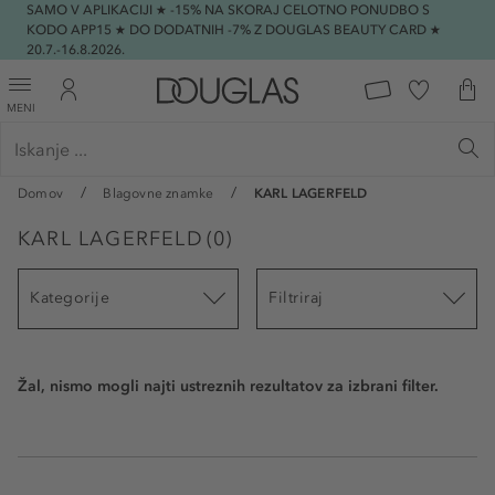
SAMO V APLIKACIJI ★ -15% NA SKORAJ CELOTNO PONUDBO S
KODO APP15 ★ DO DODATNIH -7% Z DOUGLAS BEAUTY CARD ★
20.7.-16.8.2026.
MENI
Domov
Blagovne znamke
KARL LAGERFELD
KARL LAGERFELD
(
0
)
Kategorije
Filtriraj
Žal, nismo mogli najti ustreznih rezultatov za izbrani filter.