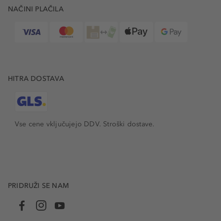
NAČINI PLAČILA
ELEGANCA, KI TRAJA DLJE OD TRENUTKA
Dišave KARL LAGERFELD niso narejene le za en letni čas.
So kot garderobni kos, ki ga nosite znova in znova: saj
vam preprosto pristaja. Uporaba teh parfumov je
prefinjen ritual, ki ostane z vami dlje od prvega razprška.
In čeprav se svet parfumov hitro spreminja, ta znamka
HITRA DOSTAVA
ostaja predana tistemu, kar je: natančnosti, zadržanosti,
samozavesti in brezčasni privlačnosti.
PO PARFUME KARL LAGERFELD V SPLETNO
TRGOVINO DOUGLAS
Vse cene vključujejo DDV. Stroški dostave.
V spletni trgovini Douglas vas čakajo dišave KARL
LAGERFELD, ki nosijo pečat nekoga, ki ve, kako združiti
umetnost, modo in subtilno moč vonja. Poleg tega pa
boste pri nas našli tudi izjemne izdelke po odličnih
cenah, ki omogočajo enkratno dopolnitev vaši lepotni
PRIDRUŽI SE NAM
rutini. Ne pozabite, da vam pri nakupu nad 49 EUR
plačamo tudi poštnino, ob nakupu pa priložimo tudi
brezplačne vzorčke. Nakupovanje z domačega naslanjača
tako še nikoli ni bilo bolj enostavno, kot pri nas. Se