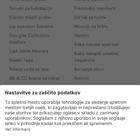
Serumi za hidratacijo
Francosko manikuro
Clarins tekoči puder
UV lak za nohte
Lip Injection Extreme
Mozolji na hrbtu
Douglas Collection
Vazelin
maskare
Kako nanesti eyeliner
Lash Idôle Mascara
Kako nalepiti umetne
Mastni lasje
trepalnice
Riževa voda za lase
Barvanje obrvi
BB & CC kreme za obraz
Retinol
Age Defense BB Cream
Vitamin E
SPF 30
Kako povečati ustnice
Senčila za oči
Niacinamid
Tekoči puder
Rozacea
Ličenje povešenih vek
Salicilna kislina
Kako povečati oči
Rozacea
Kako določiti odtenek