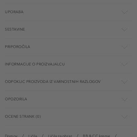
UPORABA
SESTAVINE
PRIPOROČILA
INFORMACIJE O PROIZVAJALCU
ODPOKLIC PROIZVODA IZ VARNOSTNIH RAZLOGOV
OPOZORILA
OCENE STRANK (0)
Domov
Ličila
Ličila za obraz
BB & CC kreme