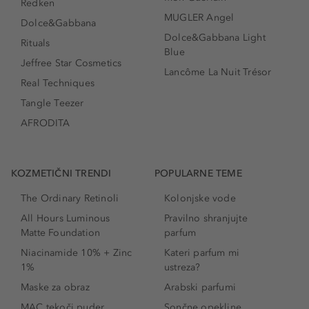
Redken
MUGLER Angel
Dolce&Gabbana
Dolce&Gabbana Light
Rituals
Blue
Jeffree Star Cosmetics
Lancôme La Nuit Trésor
Real Techniques
Tangle Teezer
AFRODITA
KOZMETIČNI TRENDI
POPULARNE TEME
The Ordinary Retinoli
Kolonjske vode
All Hours Luminous
Pravilno shranjujte
Matte Foundation
parfum
Niacinamide 10% + Zinc
Kateri parfum mi
1%
ustreza?
Maske za obraz
Arabski parfumi
MAC tekoči puder
Sončne opekline