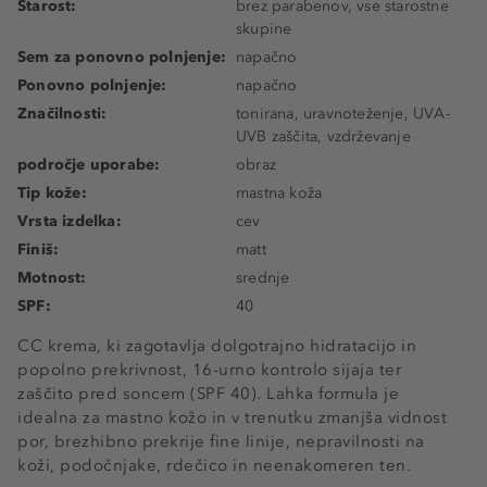
Starost:
brez parabenov, vse starostne
skupine
Sem za ponovno polnjenje:
napačno
Ponovno polnjenje:
napačno
Značilnosti:
tonirana, uravnoteženje, UVA-
UVB zaščita, vzdrževanje
področje uporabe:
obraz
Tip kože:
mastna koža
Vrsta izdelka:
cev
Finiš:
matt
Motnost:
srednje
SPF:
40
CC krema, ki zagotavlja dolgotrajno hidratacijo in
popolno prekrivnost, 16-urno kontrolo sijaja ter
zaščito pred soncem (SPF 40). Lahka formula je
idealna za mastno kožo in v trenutku zmanjša vidnost
por, brezhibno prekrije fine linije, nepravilnosti na
koži, podočnjake, rdečico in neenakomeren ten.