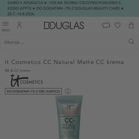
SAMO V APLIKACIJI ★ -15% NA SKORAJ CELOTNO PONUDBO S
KODO APP15 ★ DO DODATNIH -7% Z DOUGLAS BEAUTY CARD ★
20.7.-16.8.2026.
MENI
It Cosmetics
CC Natural Matte CC krema
BB & CC kreme
DO DODATNIH 7% Z DBC KARTICO