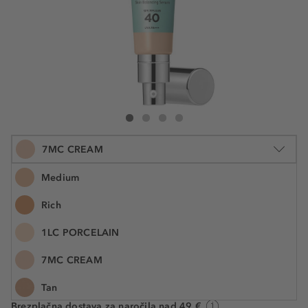
It Cosmetics CC Natural Matte
CC Natural Matte
CC Natural Matte
CC Natural Matte
7MC CREAM
Medium
Rich
32 ml
1LC PORCELAIN
€ 46,99
Številka izdelka: ITC09841
€ 1.468,40 / 1 l
7MC CREAM
Tan
Na voljo. Dostava: 2 do 5 delovnih dni
Brezplačna dostava za naročila nad 49 €