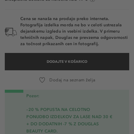
8MN NATURAL
11MW CAMEL
Cena se nanaša na prodajo preko interneta.
Fotografija izdelka morda ne bo v celoti ustrezala
Fair Ivory
dejanskemu izgledu in vsebini izdelka. V primeru
tehničnih napak, Douglas ne prevzema odgovornosti
Fair Porcelain
za točnost prikazanih cen in fotografij.
15TW AMBER
DODAJTE V KOŠARICO
Neutral
Fair Light
Dodaj na seznam želja
Fair Warm
Pozor:
–20 % POPUSTA NA CELOTNO
PONUDBO IZDELKOV ZA LASE NAD 30 €
+ DO DODATNIH -7 % Z DOUGLAS
BEAUTY CARD.