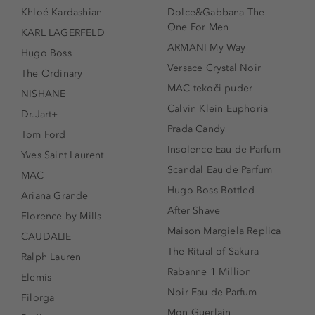
Khloé Kardashian
Dolce&Gabbana The
One For Men
KARL LAGERFELD
ARMANI My Way
Hugo Boss
Versace Crystal Noir
The Ordinary
MAC tekoči puder
NISHANE
Calvin Klein Euphoria
Dr.Jart+
Prada Candy
Tom Ford
Insolence Eau de Parfum
Yves Saint Laurent
Scandal Eau de Parfum
MAC
Hugo Boss Bottled
Ariana Grande
After Shave
Florence by Mills
Maison Margiela Replica
CAUDALIE
The Ritual of Sakura
Ralph Lauren
Rabanne 1 Million
Elemis
Noir Eau de Parfum
Filorga
Mon Guerlain