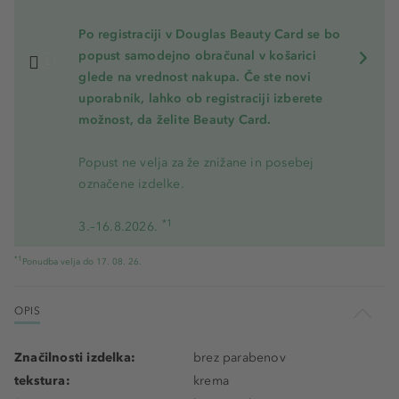
Po registraciji v Douglas Beauty Card se bo
popust samodejno obračunal v košarici
glede na vrednost nakupa. Če ste novi
uporabnik, lahko ob registraciji izberete
možnost, da želite Beauty Card.
Popust ne velja za že znižane in posebej
označene izdelke.
*1
3.–16.8.2026.
*1
Ponudba velja do 17. 08. 26.
OPIS
Značilnosti izdelka:
brez parabenov
tekstura:
krema