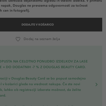
eloti ustrezala dejanskemu izgledu in vsebini izdelka. V primeru
h napak, Douglas ne prevzema odgovornosti za točnost
h cen in fotografij.
DODAJTE V KOŠARICO
Dodaj na seznam želja
POPUSTA NA CELOTNO PONUDBO IZDELKOV ZA LASE
€ + DO DODATNIH -7 % Z DOUGLAS BEAUTY CARD.
traciji v Douglas Beauty Card se bo popust samodejno
l v košarici glede na vrednost nakupa. Če ste novi
, lahko ob registraciji izberete možnost, da želite
ard.