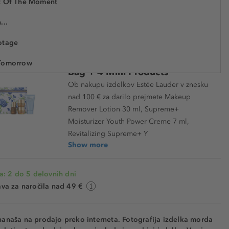
t Of The Moment
€ 60,55
...
EL709966
€ 8.650,00 / 1 kg
otage
Darilo Estée Lauder Cosmetic
Tomorrow
Bag + 4 Mini Products
time
Ob nakupu izdelkov Estée Lauder v znesku
nad 100 € za darilo prejmete Makeup
ond Glance
Remover Lotion 30 ml, Supreme+
Moisturizer Youth Power Creme 7 ml,
 555
Revitalizing Supreme+ Y
Show more
ong Number
enaline Rush
a: 2 do 5 delovnih dni
e To Settle
va za naročila nad 49 €
hout Pause
nanaša na prodajo preko interneta. Fotografija izdelka morda