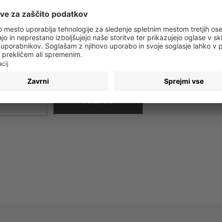
 obvestila o vseh trendih in ponudbah!
PRIJAVA