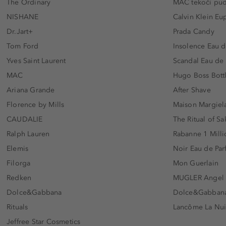
The Ordinary
MAC tekoči pu
NISHANE
Calvin Klein Eu
Dr.Jart+
Prada Candy
Tom Ford
Insolence Eau d
Yves Saint Laurent
Scandal Eau de
MAC
Hugo Boss Bott
Ariana Grande
After Shave
Florence by Mills
Maison Margiela
CAUDALIE
The Ritual of Sa
Ralph Lauren
Rabanne 1 Milli
Elemis
Noir Eau de Pa
Filorga
Mon Guerlain
Redken
MUGLER Angel
Dolce&Gabbana
Dolce&Gabbana 
Rituals
Lancôme La Nui
Jeffree Star Cosmetics