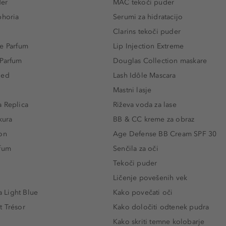
der
MAC tekoči puder
phoria
Serumi za hidratacijo
Clarins tekoči puder
e Parfum
Lip Injection Extreme
 Parfum
Douglas Collection maskare
led
Lash Idôle Mascara
Mastni lasje
 Replica
Riževa voda za lase
kura
BB & CC kreme za obraz
on
Age Defense BB Cream SPF 30
rfum
Senčila za oči
Tekoči puder
Ličenje povešenih vek
Light Blue
Kako povečati oči
t Trésor
Kako določiti odtenek pudra
Kako skriti temne kolobarje