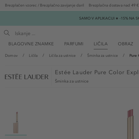
Brezplačen vzorec / Brezplačno zavijanje daril
Brezplačna dostava nad 49 €
SAMO V APLIKACIJI ★ -15% NA 
BLAGOVNE ZNAMKE
PARFUMI
LIČILA
OBRAZ
Domov
Ličila
Ličila za ustnice
Šminka za ustnice
Pure 
Estée Lauder
Pure Color Expl
Šminka za ustnice