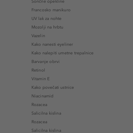
Sončne opekline
Francosko manikuro
UV lak za nohte
Mozolji na hrbtu
Vazelin
Kako nanesti eyeliner
Kako nalepiti umetne trepalnice
Barvanje obrvi
Retinol
Vitamin E
Kako povečati ustnice
Niacinamid
Rozacea
Salicilna kislina
Rozacea
Salicilna kislina