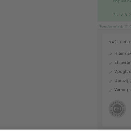
Popust ne
3.–16.8.
*1
Ponudba velja do 17. 0
NAŠE PRED
Hiter na
Shranite
Vpogled 
Upravlja
Varno pl