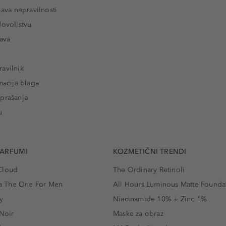
java nepravilnosti
dovoljstvu
tava
avilnik
macija blaga
prašanja
u
PARFUMI
KOZMETIČNI TRENDI
Cloud
The Ordinary Retinoli
 The One For Men
All Hours Luminous Matte Founda
y
Niacinamide 10% + Zinc 1%
 Noir
Maske za obraz