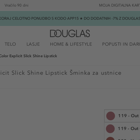
Vračilo 90 dni
MOJA DIGITALNA KAR
SKORAJ CELOTNO PONUDBO S KODO APP15 ★ DO DODATNIH -7% Z DOUGLAS B
TELO
LASJE
HOME & LIFESTYLE
POPUSTI IN DAR
Color Explicit Slick Shine Lipstick
icit Slick Shine Lipstick Šminka za ustnice
119 - Out
119 - Out