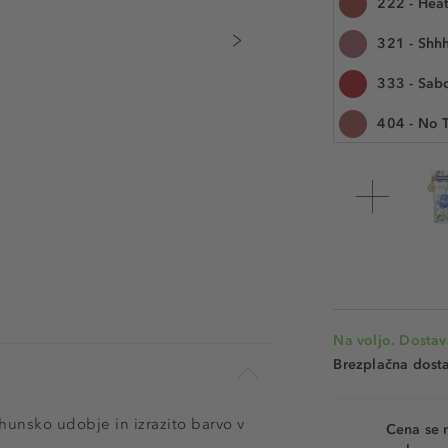
222 - Hea
7 g
321 - Shhh
Številka izdelka: 
333 - Sab
404 - No 
419 - Play
803 - Sec
902 - Call
903 - Wr
914 - Adr
Na voljo. Dostav
915 - Scor
Brezplačna dosta
940 - Wit
hunsko udobje in izrazito barvo v
Cena se 