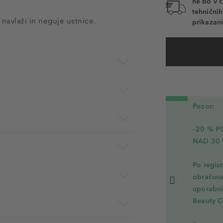
ne bo v c
tehnični
 navlaži in neguje ustnice.
prikazani
Pozor:
–20 % 
NAD 30 
Po regis
obračuna
uporabnik
Beauty C