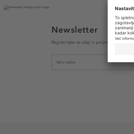
Newsletter
Registrirajte se zdaj in prejmite e-poštna