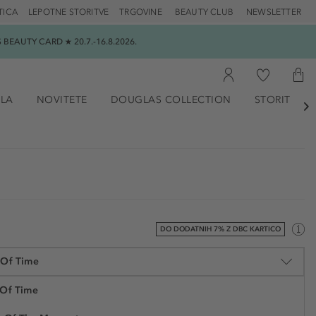
TICA
LEPOTNE STORITVE
TRGOVINE
BEAUTY CLUB
NEWSLETTER
EAUTY CARD ★ 20.7.-16.8.2026.
ILA
NOVITETE
DOUGLAS COLLECTION
STORITVE

DO DODATNIH 7% Z DBC KARTICO
 Of Time
 Of Time