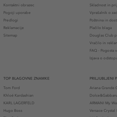
Kontaktni obrazec
Skladnost in pri
Pogoji uporabe
Vprašalnik o za
Predlogi
Poštnina in dos
Reklamacije
Plačilo blaga
Sitemap
Douglas Club pr
Vračilo in rekla
FAQ - Pogosta v
Izjava o odstop
TOP BLAGOVNE ZNAMKE
PRILJUBLJENI 
Tom Ford
Ariana Grande 
Khloé Kardashian
Dolce&Gabbana
KARL LAGERFELD
ARMANI My Wa
Hugo Boss
Versace Crystal