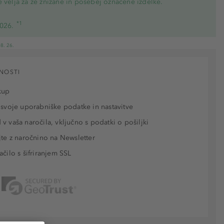
 velja za že znižane in posebej označene izdelke.
*1
2026.
8. 26.
NOSTI
kup
 svoje uporabniške podatke in nastavitve
v vaša naročila, vključno s podatki o pošiljki
jte z naročnino na Newsletter
ačilo s šifriranjem SSL