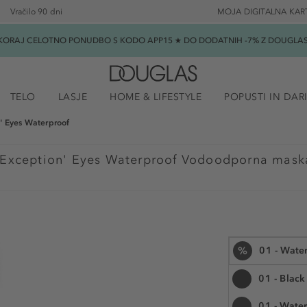
Vračilo 90 dni
MOJA DIGITALNA KAR
SKORAJ CELOTNO PONUDBO S KODO APP15 ★ DO DODATNIH -7% Z DOUGLAS B
TELO
LASJE
HOME & LIFESTYLE
POPUSTI IN DAR
' Eyes Waterproof
Exception' Eyes Waterproof Vodoodporna mask
%
01 - Wate
01 - Black
01 - Wate