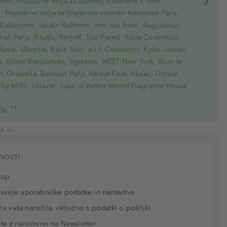
one. Popust ne velja za izdelke, označene z mint
 Popust ne velja za blagovne znamke Kérastase Paris,
Collection, Jardin Bohème, one.two.free!, Augustinus
lian Paris, Rituals, Xerjoff, Too Faced, Kylie Cosmetics,
ume, Morphe, Kylie Skin, e.l.f. Cosmetics, Kylie Jenner
e, Khloe Kardashian, Typebea, NEST New York, Born to
, Orebella, Balmain Paris, About Face, Mulac, Drybar,
by Mills, Lolavie, Iraye in Better World Fragrance House
.
*1
26.
8. 26.
NOSTI
kup
 svoje uporabniške podatke in nastavitve
v vaša naročila, vključno s podatki o pošiljki
jte z naročnino na Newsletter