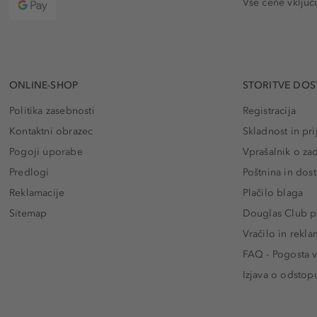
Vse cene vključ
ONLINE-SHOP
STORITVE DOS
Politika zasebnosti
Registracija
Kontaktni obrazec
Skladnost in pri
Pogoji uporabe
Vprašalnik o za
Predlogi
Poštnina in dos
Reklamacije
Plačilo blaga
Sitemap
Douglas Club pr
Vračilo in rekla
FAQ - Pogosta v
Izjava o odstop