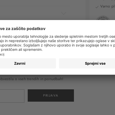
Varno pl
 obvestila o vseh trendih in ponudbah!
PRIJAVA