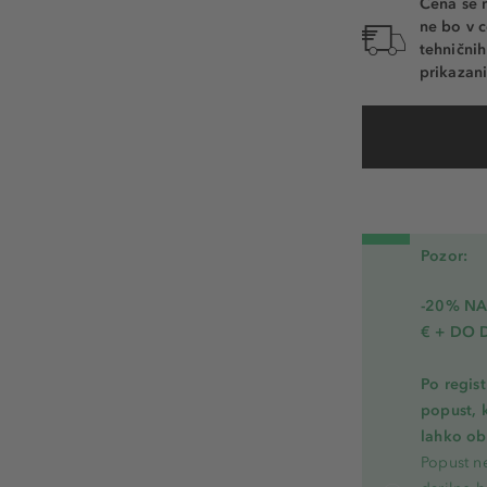
Cena se 
ne bo v c
tehnični
prikazani
Pozor:
-20% N
€ + DO 
Po regis
popust, 
lahko ob 
Popust ne