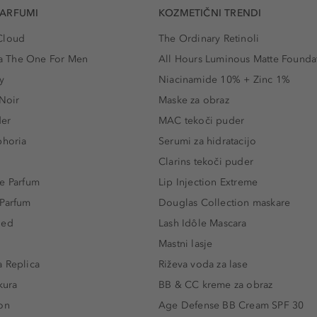
PARFUMI
KOZMETIČNI TRENDI
Cloud
The Ordinary Retinoli
 The One For Men
All Hours Luminous Matte Founda
y
Niacinamide 10% + Zinc 1%
 Noir
Maske za obraz
der
MAC tekoči puder
phoria
Serumi za hidratacijo
Clarins tekoči puder
e Parfum
Lip Injection Extreme
 Parfum
Douglas Collection maskare
led
Lash Idôle Mascara
Mastni lasje
 Replica
Riževa voda za lase
kura
BB & CC kreme za obraz
on
Age Defense BB Cream SPF 30