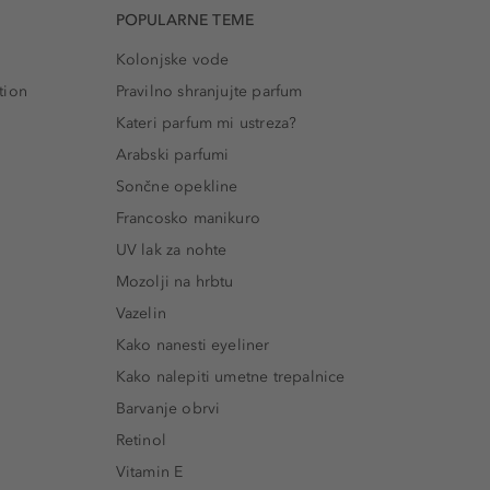
POPULARNE TEME
Kolonjske vode
tion
Pravilno shranjujte parfum
Kateri parfum mi ustreza?
Arabski parfumi
Sončne opekline
Francosko manikuro
UV lak za nohte
Mozolji na hrbtu
Vazelin
Kako nanesti eyeliner
Kako nalepiti umetne trepalnice
Barvanje obrvi
Retinol
Vitamin E