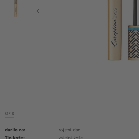
OPIS
darilo za:
rojstni dan
Tip kože:
vsi tipi kože