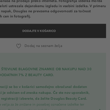
nanaša na prodajo preko interneta. Fotografija izdelka morda
eloti ustrezala dejanskemu izgledu in vsebini izdelka. V primeru
h napak, Douglas ne prevzema odgovornosti za točnost
h cen in fotografij.
DODAJTE V KOŠARICO
Dodaj na seznam želja
A ŠTEVILNE BLAGOVNE ZNAMKE OB NAKUPU NAD 30
DODATNIH 7% Z BEAUTY CARD.
traciji se bo v košarici samodejno obračunal dodaten
ki je odvisen od zneska nakupa. Če ste nov uporabnik,
registraciji izberete, da želite Douglas Beauty Card.
 velja za že znižane in posebej označene izdelke ter