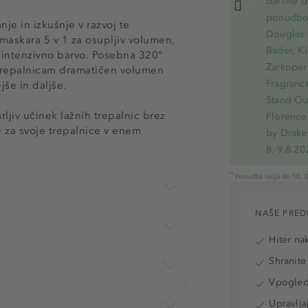
darilne b
ponudbo.
nje in izkušnje v razvoj te
Douglas 
askara 5 v 1 za osupljiv volumen,
Bader, Ki
n intenzivno barvo. Posebna 320°
Zarkoperf
m trepalnicam dramatičen volumen
Fragranc
jše in daljše.
Stand Out
rljiv učinek lažnih trepalnic brez
Florence 
e za svoje trepalnice v enem
by Drake
8.-9.8.20
*1
Ponudba velja do 10. 0
NAŠE PRED
Hiter na
Shranite
Vpogled 
Upravlja