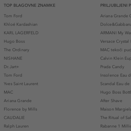
TOP BLAGOVNE ZNAMKE
PRILJUBLJENI 
Tom Ford
Ariana Grande 
Khloé Kardashian
Dolce&Gabbana
KARL LAGERFELD
ARMANI My Wa
Hugo Boss
Versace Crystal
The Ordinary
MAC tekoči pu
NISHANE
Calvin Klein Eu
Dr.Jart+
Prada Candy
Tom Ford
Insolence Eau d
Yves Saint Laurent
Scandal Eau de
MAC
Hugo Boss Bott
Ariana Grande
After Shave
Florence by Mills
Maison Margiela
CAUDALIE
The Ritual of Sa
Ralph Lauren
Rabanne 1 Milli