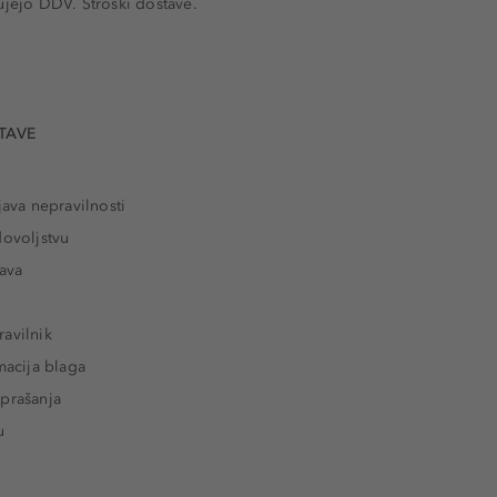
ujejo DDV. Stroški dostave.
TAVE
java nepravilnosti
dovoljstvu
tava
avilnik
macija blaga
prašanja
u