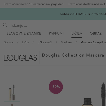
Brezplačen vzorec / Brezplačno zavijanje daril
Brezplačna dostava nad 49 €
SAMO V APLIKACIJI ★ -15% NA 
BLAGOVNE ZNAMKE
PARFUMI
LIČILA
OBRAZ
Domov
Ličila
Ličila za oči
Maskare
Mascara Exception
Douglas Collection
Mascara 
-30%