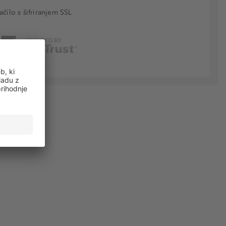
ačilo s šifriranjem SSL