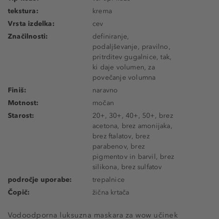
tekstura:
krema
Vrsta izdelka:
cev
Značilnosti:
definiranje,
podaljševanje, pravilno,
pritrditev gugalnice, tak,
ki daje volumen, za
povečanje volumna
Finiš:
naravno
Motnost:
močan
Starost:
20+, 30+, 40+, 50+, brez
acetona, brez amonijaka,
brez ftalatov, brez
parabenov, brez
pigmentov in barvil, brez
silikona, brez sulfatov
področje uporabe:
trepalnice
Čopič:
žična krtača
Vodoodporna luksuzna maskara za wow učinek