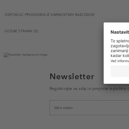
ODPOKLIC PROIZVODA IZ VARNOSTNIH RAZLOGOV
OCENE STRANK (0)
Newsletter
Registrirajte se zdaj in prejmite e-poštna