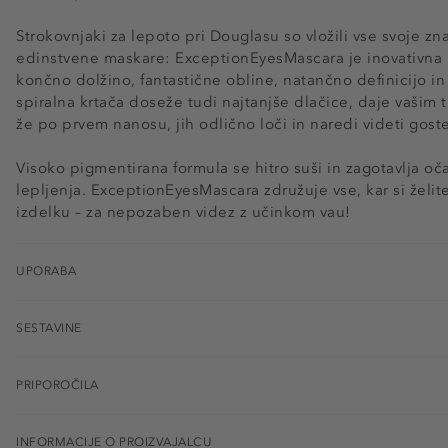
Strokovnjaki za lepoto pri Douglasu so vložili vse svoje zna
edinstvene maskare: ExceptionEyesMascara je inovativna m
končno dolžino, fantastične obline, natančno definicijo i
spiralna krtača doseže tudi najtanjše dlačice, daje vaši
že po prvem nanosu, jih odlično loči in naredi videti goste
Visoko pigmentirana formula se hitro suši in zagotavlja oča
lepljenja. ExceptionEyesMascara združuje vse, kar si želit
izdelku – za nepozaben videz z učinkom vau!
UPORABA
SESTAVINE
PRIPOROČILA
INFORMACIJE O PROIZVAJALCU