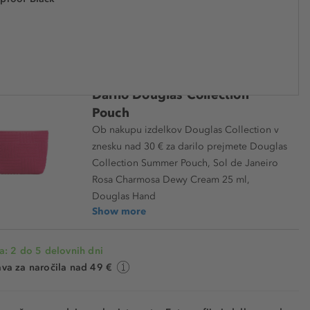
€ 15,99
€ 11,19
 DMU92299
€ 1.243,30 / 1 kg
SHRANJENO -30%
Darilo Douglas Collection
Pouch
Ob nakupu izdelkov Douglas Collection v
znesku nad 30 € za darilo prejmete Douglas
Collection Summer Pouch, Sol de Janeiro
Rosa Charmosa Dewy Cream 25 ml,
Douglas Hand
Show more
a: 2 do 5 delovnih dni
va za naročila nad 49 €