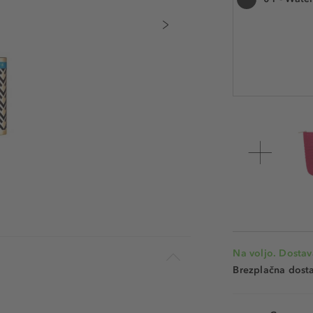
9 g
Številka izdelka:
Na voljo. Dostav
Brezplačna dosta