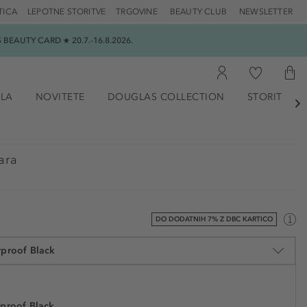
TICA
LEPOTNE STORITVE
TRGOVINE
BEAUTY CLUB
NEWSLETTER
EAUTY CARD ★ 20.7.-16.8.2026.
ILA
NOVITETE
DOUGLAS COLLECTION
STORITVE

ara
DO DODATNIH 7% Z DBC KARTICO
rproof Black
rproof Black