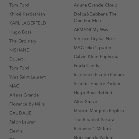
Tom Ford
Ariana Grande Cloud
Khloé Kardashian
Dolce&Gabbana The
One For Men
KARL LAGERFELD
ARMANI My Way
Hugo Boss
Versace Crystal Noir
The Ordinary
MAC tekoči puder
NISHANE
Calvin Klein Euphoria
Dr.Jart+
Prada Candy
Tom Ford
Insolence Eau de Parfum
Yves Saint Laurent
Scandal Eau de Parfum
MAC
Hugo Boss Bottled
Ariana Grande
After Shave
Florence by Mills
Maison Margiela Replica
CAUDALIE
The Ritual of Sakura
Ralph Lauren
Rabanne 1 Million
Elemis
Noir Eau de Parfum