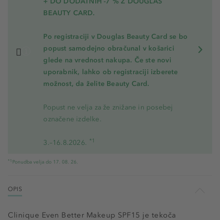
+ DO DODATNIH -7 % Z DOUGLAS
BEAUTY CARD.
Po registraciji v Douglas Beauty Card se bo
popust samodejno obračunal v košarici
glede na vrednost nakupa. Če ste novi
uporabnik, lahko ob registraciji izberete
možnost, da želite Beauty Card.
Popust ne velja za že znižane in posebej
označene izdelke.
*1
3.–16.8.2026.
*1
Ponudba velja do 17. 08. 26.
OPIS
Clinique Even Better Makeup SPF15 je tekoča