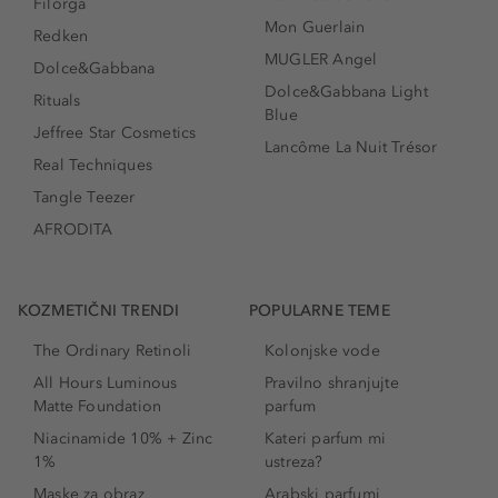
Filorga
Mon Guerlain
Redken
MUGLER Angel
Dolce&Gabbana
Dolce&Gabbana Light
Rituals
Blue
Jeffree Star Cosmetics
Lancôme La Nuit Trésor
Real Techniques
Tangle Teezer
AFRODITA
KOZMETIČNI TRENDI
POPULARNE TEME
The Ordinary Retinoli
Kolonjske vode
All Hours Luminous
Pravilno shranjujte
Matte Foundation
parfum
Niacinamide 10% + Zinc
Kateri parfum mi
1%
ustreza?
Maske za obraz
Arabski parfumi