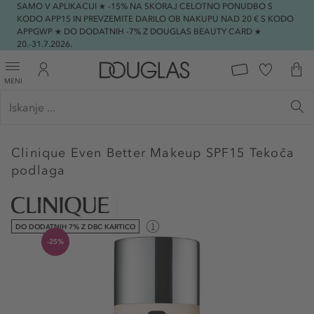
SAMO V APLIKACIJI ★ -15% NA SKORAJ CELOTNO PONUDBO S
KODO APP15 IN PREVZEMITE DARILO OB NAKUPU NAD 20 € S KODO
APPGWP ★ DO DODATNIH -7% Z DOUGLAS BEAUTY CARD ★
20.-31.7.2026.
MENI
Clinique
Even Better Makeup SPF15 Tekoča
podlaga
DO DODATNIH 7% Z DBC KARTICO
-25%