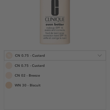
%
CN 0.75 - Custard
CN 0.75 - Custard
CN 02 - Breeze
30 ml
WN 30 - Biscuit
€ 59,55
€ 44,90
Številka izdelka: CQ976989
€ 1.496,70 / 1 l
SHRANJENO -25%