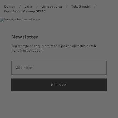
Domov
Ličila
Ličila za obraz
Tekoči pudri
Even Better Makeup SPF15
Newsletter
Registrirajte se zdaj in prejmite e-poštna obvestila o vseh
trendih in ponudbah!
PRIJAVA