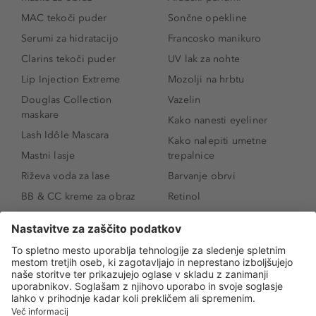
MAC tekoči puder
Sončne opekline
Serumi za hidratacijo
Francosko manikuro
Clarins tekoči puder
UV lak za nohte
Lip Injection Extreme
Mozolji na hrbtu
Douglas Collection
Vazelin
maskare
Kako nanesti eyeliner
Lash Idôle Mascara
Kako nalepiti umetne
Mastni lasje
trepalnice
Riževa voda za lase
Barvanje obrvi
BB & CC kreme za obraz
Retinol
Age Defense BB Cream
Vitamin E
SPF 30
Kako povečati ustnice
Senčila za oči
Niacinamid
Tekoči puder
Rozacea
Ličenje povešenih vek
Salicilna kislina
Kako povečati oči