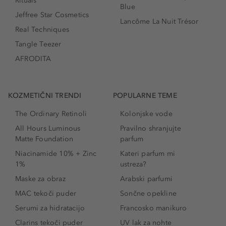
Rituals
Blue
Jeffree Star Cosmetics
Lancôme La Nuit Trésor
Real Techniques
Tangle Teezer
AFRODITA
KOZMETIČNI TRENDI
POPULARNE TEME
The Ordinary Retinoli
Kolonjske vode
All Hours Luminous
Pravilno shranjujte
Matte Foundation
parfum
Niacinamide 10% + Zinc
Kateri parfum mi
1%
ustreza?
Maske za obraz
Arabski parfumi
MAC tekoči puder
Sončne opekline
Serumi za hidratacijo
Francosko manikuro
Clarins tekoči puder
UV lak za nohte