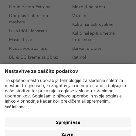
Lip Injection Extreme
Mozolji na hrbtu
Douglas Collection
Vazelin
maskare
Kako nanesti eyeliner
Lash Idôle Mascara
Kako nalepiti umetne
Mastni lasje
trepalnice
Riževa voda za lase
Barvanje obrvi
BB & CC kreme za obraz
Retinol
Age Defense BB Cream
Vitamin E
SPF 30
Kako povečati ustnice
Senčila za oči
Niacinamid
Tekoči puder
Rozacea
Ličenje povešenih vek
Salicilna kislina
Kako povečati oči
Rozacea
Kako določiti odtenek
Salicilna kislina
pudra
Kako skriti temne