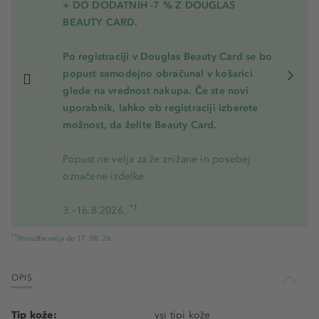
+ DO DODATNIH -7 % Z DOUGLAS
BEAUTY CARD.
Po registraciji v Douglas Beauty Card se bo
popust samodejno obračunal v košarici
glede na vrednost nakupa. Če ste novi
uporabnik, lahko ob registraciji izberete
možnost, da želite Beauty Card.
Popust ne velja za že znižane in posebej
označene izdelke.
*1
3.–16.8.2026.
*1
Ponudba velja do 17. 08. 26.
OPIS
Tip kože:
vsi tipi kože