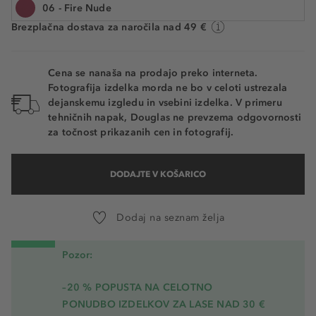
06 - Fire Nude
Na voljo. Dostava: 2 do 5 delovnih dni
Brezplačna dostava za naročila nad 49 €
07 - Cherry Wine
08 - Juicy Fig
Cena se nanaša na prodajo preko interneta.
Fotografija izdelka morda ne bo v celoti ustrezala
09 - Peachy Guilt
dejanskemu izgledu in vsebini izdelka. V primeru
tehničnih napak, Douglas ne prevzema odgovornosti
10 - Bare Flirt
za točnost prikazanih cen in fotografij.
11 - Orchid Cream
DODAJTE V KOŠARICO
12 - Gypsy Shot
14 - Coral Sorbet
Dodaj na seznam želja
15 - Red Shot
Pozor:
16 - My Red
–20 % POPUSTA NA CELOTNO
PONUDBO IZDELKOV ZA LASE NAD 30 €