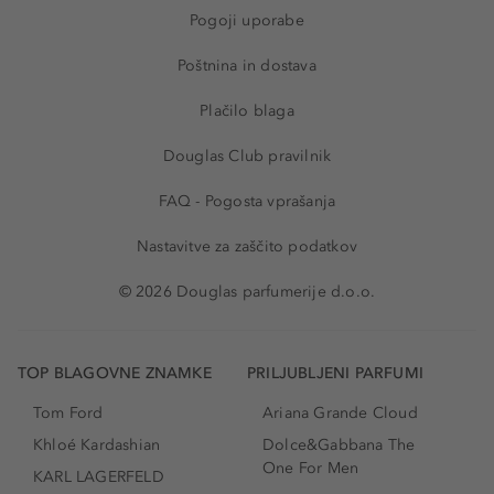
Pogoji uporabe
Poštnina in dostava
Plačilo blaga
Douglas Club pravilnik
FAQ - Pogosta vprašanja
Nastavitve za zaščito podatkov
© 2026 Douglas parfumerije d.o.o.
TOP BLAGOVNE ZNAMKE
PRILJUBLJENI PARFUMI
Tom Ford
Ariana Grande Cloud
Khloé Kardashian
Dolce&Gabbana The
One For Men
KARL LAGERFELD