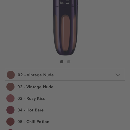
By Terry Lip-Expert Shine
Lip-Expert Shine
02 - Vintage Nude
02 - Vintage Nude
03 - Rosy Kiss
3 g
04 - Hot Bare
€ 32,55
Številka izdelka: BTR50958
€ 10.850,00 / 1 kg
05 - Chili Potion