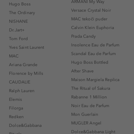
ARMANI My Way
Hugo Boss
Versace Crystal Noir
The Ordinary
MAC tekoči puder
NISHANE
Calvin Klein Euphoria
Dr.Jart+
Prada Candy
Tom Ford
Insolence Eau de Parfum
Yves Saint Laurent
Scandal Eau de Parfum
MAC
Hugo Boss Bottled
Ariana Grande
After Shave
Florence by Mills
Maison Margiela Replica
CAUDALIE
The Ritual of Sakura
Ralph Lauren
Rabanne 1 Million
Elemis
Noir Eau de Parfum
Filorga
Mon Guerlain
Redken
MUGLER Angel
Dolce&Gabbana
Dolce&Gabbana Light