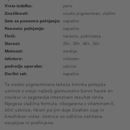
Vrsta izdelka:
pero
Značilnosti:
visoko pigmentiran, vlažilni
Sem za ponovno polnjenje:
napačno
Ponovno polnjenje:
napačno
Finiš:
naravno, pokrivanje
Starost:
20+, 30+, 40+, 50+
Motnost:
srednje
tekstura:
viskozen
področje uporabe:
ustnice
Darilni set:
napačno
Ta visoko pigmentirana tekoča šminka polepša
ustnice s svojo najbolj glamurozno barvo haute en
couleur in zagotavlja intenziven rezultat vinila.
Njegova vlažilna formula, obogatena z vitaminom E,
ščiti ustnice, hkrati pa jim daje živahen sijaj in
brezhiben videz. Ustnice so odlično začrtane,
osupljive in prefinjene.