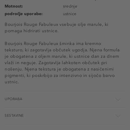
Motnost:
srednje
področje uporabe:
ustnice
Bourjois Rouge Fabuleux vsebuje olje marule, ki
pomaga hidrirati ustnice.
Bourjois Rouge Fabuleux šminka ima kremno
teksturo, ki zagotavlja občutek ugodja. Njena formula
je obogatena z oljem marule, ki ustnice dan za dnem
vlaži in neguje. Zagotavlja lahkoten občutek pri
nošenju. Njena tekstura je obogatena z nasičenimi
pigmenti, ki poskrbijo za intenzivno in sijočo barvo
ustnic.
UPORABA
SESTAVINE