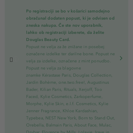
Po registraciji se bo v košarici samodejno
obračunal dodaten popust, ki je odvisen od
zneska nakupa. Če ste nov uporabnik,
lahko ob registraciji izberete, da želite
Douglas Beauty Card.
Popust ne velja za že znižane in posebej
označene izdelke ter darilne bone. Popust ne
velja za izdelke, označene z mint ponudbo.
Popust ne velja za blagovne
znamke Kérastase Paris, Douglas Collection,
Jardin Bohème, one.two.free!, Augustinus
Bader, Kilian Paris, Rituals, Xerjoff, Too
Faced, Kylie Cosmetics, Zarkoperfume,
Morphe, Kylie Skin, e.l.f. Cosmetics, Kylie
Jenner Fragrance, Khloe Kardashian,
Typebea, NEST New York, Born to Stand Out,
Orebella, Balmain Paris, About Face, Mulac,
Drybar, Florence by Mills, Lolavie, Iraye in