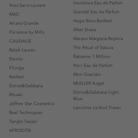
Insolence Eau de Parfum
Yves Saint Laurent
Scandal Eau de Parfum
MAC
Hugo Boss Bottled
Ariana Grande
After Shave
Florence by Mills
Maison Margiela Replica
CAUDALIE
The Ritual of Sakura
Ralph Lauren
Rabanne 1 Million
Elemis
Noir Eau de Parfum
Filorga
Mon Guerlain
Redken
MUGLER Angel
Dolce&Gabbana
Dolce&Gabbana Light
Rituals
Blue
Jeffree Star Cosmetics
Lancôme La Nuit Trésor
Real Techniques
Tangle Teezer
AFRODITA