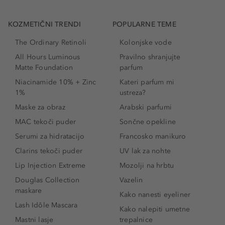
KOZMETIČNI TRENDI
POPULARNE TEME
The Ordinary Retinoli
Kolonjske vode
All Hours Luminous
Pravilno shranjujte
Matte Foundation
parfum
Niacinamide 10% + Zinc
Kateri parfum mi
1%
ustreza?
Maske za obraz
Arabski parfumi
MAC tekoči puder
Sončne opekline
Serumi za hidratacijo
Francosko manikuro
Clarins tekoči puder
UV lak za nohte
Lip Injection Extreme
Mozolji na hrbtu
Douglas Collection
Vazelin
maskare
Kako nanesti eyeliner
Lash Idôle Mascara
Kako nalepiti umetne
Mastni lasje
trepalnice