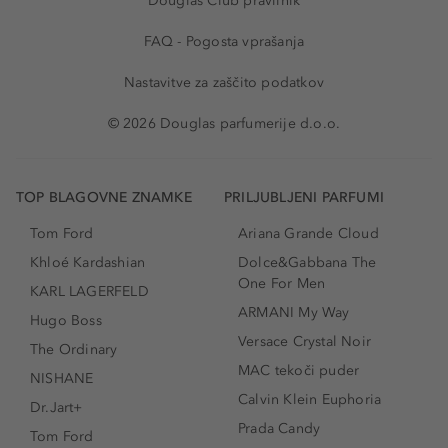
Douglas Club pravilnik
FAQ - Pogosta vprašanja
Nastavitve za zaščito podatkov
© 2026 Douglas parfumerije d.o.o.
TOP BLAGOVNE ZNAMKE
PRILJUBLJENI PARFUMI
Tom Ford
Ariana Grande Cloud
Khloé Kardashian
Dolce&Gabbana The
One For Men
KARL LAGERFELD
ARMANI My Way
Hugo Boss
Versace Crystal Noir
The Ordinary
MAC tekoči puder
NISHANE
Calvin Klein Euphoria
Dr.Jart+
Prada Candy
Tom Ford