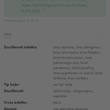
Better World Fragrance House by Drake.
*1
8.-9.8.2026.
*1
Ponudba velja do 10. 08. 26.
OPIS
Značilnosti izdelka:
brez acetona, brez alergenov,
brez amonijaka, brez ftalatov,
brez konzervansov, brez
palmovega olja, brez
parabenov, brez parafina,
brez pigmentov in barvil, brez
silikona, brez sulfatov
Tip kože:
vsi tipi kože
Značilnosti:
definiranje, dolgotrajno,
napačno
Vrsta izdelka:
pero
Starost:
vse starostne skupine