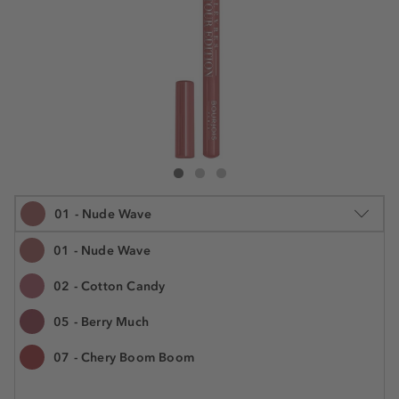
Bourjois Contour Edition Lip Liner
Contour Edition Lip Liner
Contour Edition Lip Liner
01 - Nude Wave
01 - Nude Wave
02 - Cotton Candy
1.14 g
05 - Berry Much
€ 8,55
Številka izdelka: BOU300115
€ 7.500,00 / 1 kg
07 - Chery Boom Boom
Na voljo. Dostava: 2 do 5 delovnih dni