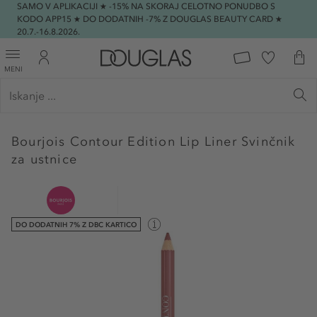
SAMO V APLIKACIJI ★ -15% NA SKORAJ CELOTNO PONUDBO S
KODO APP15 ★ DO DODATNIH -7% Z DOUGLAS BEAUTY CARD ★
20.7.-16.8.2026.
MENI
Bourjois
Contour Edition Lip Liner Svinčnik
za ustnice
DO DODATNIH 7% Z DBC KARTICO