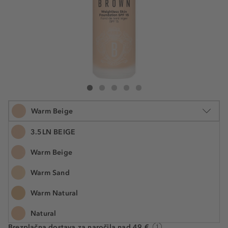
Bobbi Brown Mini Weightless Skin Foundation SPF 15
Mini Weightless Skin Foundation SPF 15
Mini Weightless Skin Foundation SPF 15
Mini Weightless Skin Foundation SPF 15
Mini Weightless Skin Foundation SPF
Warm Beige
3.5LN BEIGE
Warm Beige
13 ml
Warm Sand
€ 52,79
Številka izdelka: 1003028169
€ 4.060,80 / 1 l
Warm Natural
Natural
Na voljo. Dostava: 2 do 5 delovnih dni
Brezplačna dostava za naročila nad 49 €