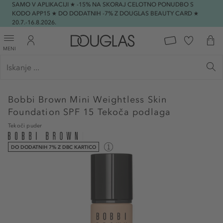
SAMO V APLIKACIJI ★ -15% NA SKORAJ CELOTNO PONUDBO S
KODO APP15 ★ DO DODATNIH -7% Z DOUGLAS BEAUTY CARD ★
20.7.-16.8.2026.
MENI
Bobbi Brown
Mini Weightless Skin
Foundation SPF 15 Tekoča podlaga
Tekoči puder
DO DODATNIH 7% Z DBC KARTICO