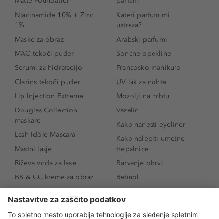
Matte Foundation
parfum
Niacinamide 10% + Zinc
Kateri parfum mi
1%
ustreza?
Maske za obraz
Arabski parfumi
MAC tekoči puder
Sončne opekline
Serumi za hidratacijo
Francosko manikuro
Clarins tekoči puder
UV lak za nohte
Lip Injection Extreme
Mozolji na hrbtu
Douglas Collection
Vazelin
maskare
Kako nanesti eyeliner
Lash Idôle Mascara
Kako nalepiti umetne
Mastni lasje
trepalnice
Riževa voda za lase
Barvanje obrvi
BB & CC kreme za obraz
Retinol
Age Defense BB Cream
Vitamin E
SPF 30
Kako povečati ustnice
Senčila za oči