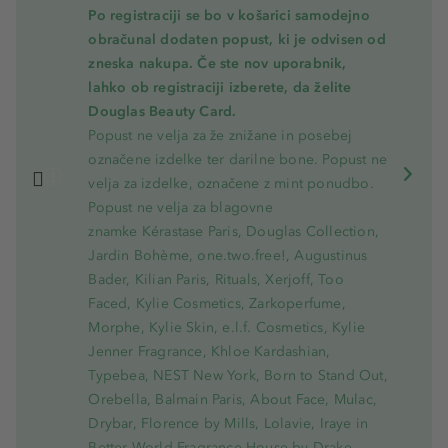
Po registraciji se bo v košarici samodejno
obračunal dodaten popust, ki je odvisen od
zneska nakupa. Če ste nov uporabnik,
lahko ob registraciji izberete, da želite
Douglas Beauty Card.
Popust ne velja za že znižane in posebej
označene izdelke ter darilne bone. Popust ne
velja za izdelke, označene z mint ponudbo.
Popust ne velja za blagovne
znamke Kérastase Paris, Douglas Collection,
Jardin Bohème, one.two.free!, Augustinus
Bader, Kilian Paris, Rituals, Xerjoff, Too
Faced, Kylie Cosmetics, Zarkoperfume,
Morphe, Kylie Skin, e.l.f. Cosmetics, Kylie
Jenner Fragrance, Khloe Kardashian,
Typebea, NEST New York, Born to Stand Out,
Orebella, Balmain Paris, About Face, Mulac,
Drybar, Florence by Mills, Lolavie, Iraye in
Better World Fragrance House by Drake.