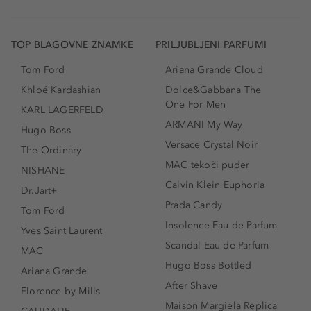
TOP BLAGOVNE ZNAMKE
PRILJUBLJENI PARFUMI
Tom Ford
Ariana Grande Cloud
Khloé Kardashian
Dolce&Gabbana The
One For Men
KARL LAGERFELD
ARMANI My Way
Hugo Boss
Versace Crystal Noir
The Ordinary
MAC tekoči puder
NISHANE
Calvin Klein Euphoria
Dr.Jart+
Prada Candy
Tom Ford
Insolence Eau de Parfum
Yves Saint Laurent
Scandal Eau de Parfum
MAC
Hugo Boss Bottled
Ariana Grande
After Shave
Florence by Mills
Maison Margiela Replica