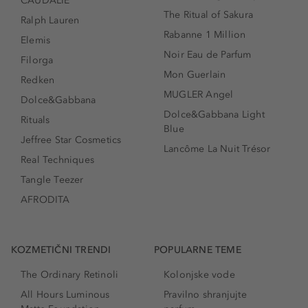
CAUDALIE
The Ritual of Sakura
Ralph Lauren
Rabanne 1 Million
Elemis
Noir Eau de Parfum
Filorga
Mon Guerlain
Redken
MUGLER Angel
Dolce&Gabbana
Dolce&Gabbana Light
Rituals
Blue
Jeffree Star Cosmetics
Lancôme La Nuit Trésor
Real Techniques
Tangle Teezer
AFRODITA
KOZMETIČNI TRENDI
POPULARNE TEME
The Ordinary Retinoli
Kolonjske vode
All Hours Luminous
Pravilno shranjujte