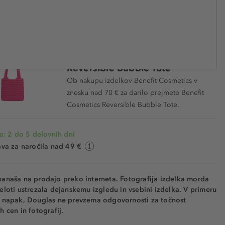
€ 18,99
 BEN077981
€ 111.705,90 / 1 kg
Darilo Benefit Cosmetics
Reversible Bubble Tote
Ob nakupu izdelkov Benefit Cosmetics v
znesku nad 70 € za darilo prejmete Benefit
Cosmetics Reversible Bubble Tote.
a: 2 do 5 delovnih dni
va za naročila nad 49 €
nanaša na prodajo preko interneta. Fotografija izdelka morda
eloti ustrezala dejanskemu izgledu in vsebini izdelka. V primeru
h napak, Douglas ne prevzema odgovornosti za točnost
h cen in fotografij.