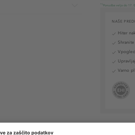
*1
Ponudba velja do 17. 0
NAŠE PRED
Hiter na
Shranite
Vpogled 
Upravlja
Varno pl