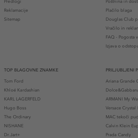
Predlogi
Poštnina in dos
Reklamacije
Plačilo blaga
Sitemap
Douglas Club pr
Vračilo in rekla
FAQ - Pogosta v
Izjava o odstop
TOP BLAGOVNE ZNAMKE
PRILJUBLJENI 
Tom Ford
Ariana Grande 
Khloé Kardashian
Dolce&Gabbana
KARL LAGERFELD
ARMANI My Wa
Hugo Boss
Versace Crystal
The Ordinary
MAC tekoči pu
NISHANE
Calvin Klein Eu
Dr.Jart+
Prada Candy