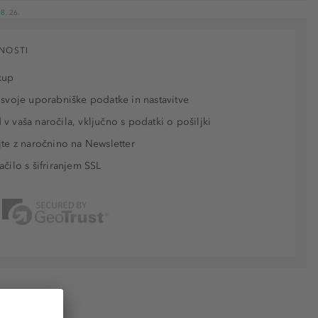
8. 26.
NOSTI
kup
 svoje uporabniške podatke in nastavitve
v vaša naročila, vključno s podatki o pošiljki
jte z naročnino na Newsletter
ačilo s šifriranjem SSL