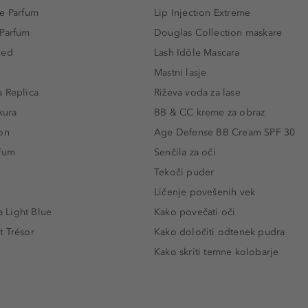
e Parfum
Lip Injection Extreme
 Parfum
Douglas Collection maskare
led
Lash Idôle Mascara
Mastni lasje
 Replica
Riževa voda za lase
kura
BB & CC kreme za obraz
on
Age Defense BB Cream SPF 30
rfum
Senčila za oči
Tekoči puder
Ličenje povešenih vek
Light Blue
Kako povečati oči
t Trésor
Kako določiti odtenek pudra
Kako skriti temne kolobarje