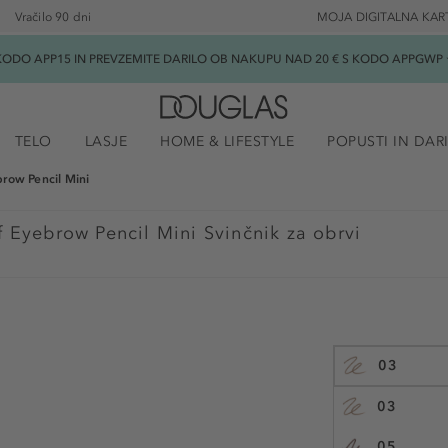
Vračilo 90 dni
MOJA DIGITALNA KAR
ODO APP15 IN PREVZEMITE DARILO OB NAKUPU NAD 20 € S KODO APPGWP ★
TELO
LASJE
HOME & LIFESTYLE
POPUSTI IN DAR
brow Pencil Mini
 Eyebrow Pencil Mini Svinčnik za obrvi
03
03
05