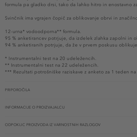
formula pa gladko drsi, tako da lahko hitro in enostavno z
Svinčnik ima vgrajen čopič za oblikovanje obrvi in značilno k
12-urna* vodoodporna** formula.
95 % anketirancev potrjuje, da izdelek zlahka zapolni in o
94 % anketiranih potrjuje, da že v prvem poskusu oblikuje
* Instrumentalni test na 20 udeležencih.
** Instrumentalni test na 22 udeležencih.
*** Rezultati potrošniške raziskave z anketo za 1 teden n
PRIPOROČILA
INFORMACIJE O PROIZVAJALCU
ODPOKLIC PROIZVODA IZ VARNOSTNIH RAZLOGOV