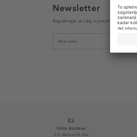
Newsletter
Registrirajte se zdaj in prejmite e-poštna
Hitra dostava
2-5 delovnih dni