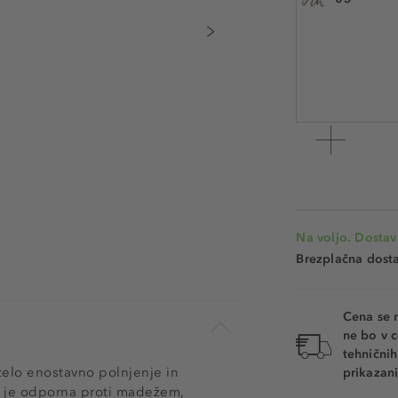
0.17 g
Številka izdelka:
Na voljo. Dostav
Brezplačna dosta
Cena se 
ne bo v c
tehnični
zelo enostavno polnjenje in
prikazani
i je odporna proti madežem,