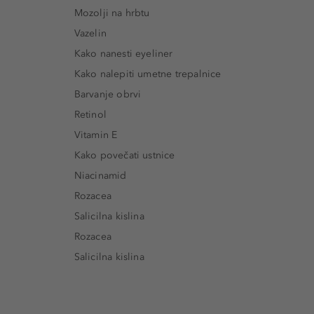
Mozolji na hrbtu
Vazelin
Kako nanesti eyeliner
Kako nalepiti umetne trepalnice
Barvanje obrvi
Retinol
Vitamin E
Kako povečati ustnice
Niacinamid
Rozacea
Salicilna kislina
Rozacea
Salicilna kislina