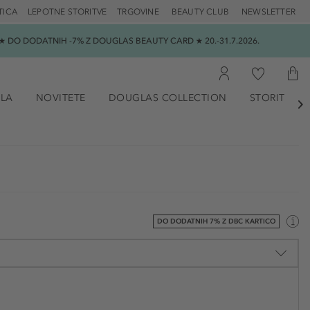
TICA
LEPOTNE STORITVE
TRGOVINE
BEAUTY CLUB
NEWSLETTER
 DO DODATNIH -7% Z DOUGLAS BEAUTY CARD ★ 20.-31.7.2026.
ILA
NOVITETE
DOUGLAS COLLECTION
STORITVE

DO DODATNIH 7% Z DBC KARTICO