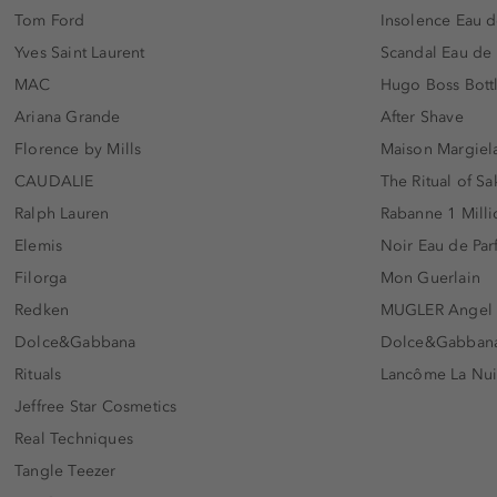
Tom Ford
Insolence Eau d
Yves Saint Laurent
Scandal Eau de
MAC
Hugo Boss Bott
Ariana Grande
After Shave
Florence by Mills
Maison Margiela
CAUDALIE
The Ritual of Sa
Ralph Lauren
Rabanne 1 Milli
Elemis
Noir Eau de Pa
Filorga
Mon Guerlain
Redken
MUGLER Angel
Dolce&Gabbana
Dolce&Gabbana 
Rituals
Lancôme La Nui
Jeffree Star Cosmetics
Real Techniques
Tangle Teezer