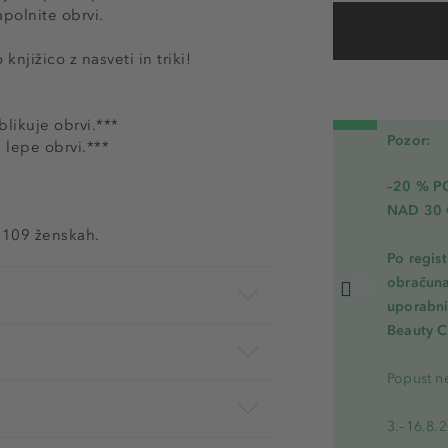
apolnite obrvi.
njižico z nasveti in triki!
blikuje obrvi.***
Pozor:
 lepe obrvi.***
–20 % 
NAD 30 
a 109 ženskah.
Po regis
obračuna
uporabnik
Beauty C
Popust ne
3.–16.8.