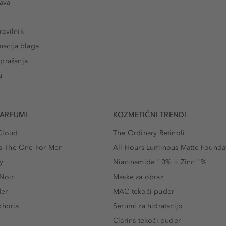
tava
avilnik
macija blaga
prašanja
u
PARFUMI
KOZMETIČNI TRENDI
Cloud
The Ordinary Retinoli
 The One For Men
All Hours Luminous Matte Founda
y
Niacinamide 10% + Zinc 1%
 Noir
Maske za obraz
der
MAC tekoči puder
phoria
Serumi za hidratacijo
Clarins tekoči puder