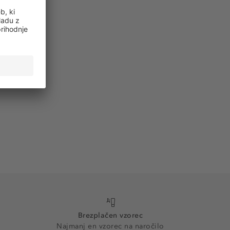
Brezplačen vzorec
Najmanj en vzorec na naročilo