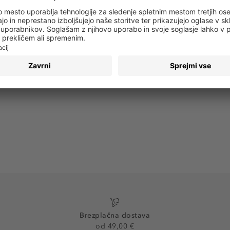
 obvestila o vseh trendih in ponudbah!
PRIJAVA
Brezplačna dostava
od 49,00 €