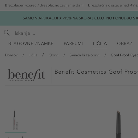
Brezplačen vzorec / Brezplačno zavijanje daril
Brezplačna dostava nad 49 €
SAMO V APLIKACIJI ★ -15% NA SKORAJ CELOTNO PONUDBO S K
BLAGOVNE ZNAMKE
PARFUMI
LIČILA
OBRAZ
Domov
Ličila
Obrvi
Svinčniki za obrvi
Goof Proof Eye
Benefit Cosmetics
Goof Proof