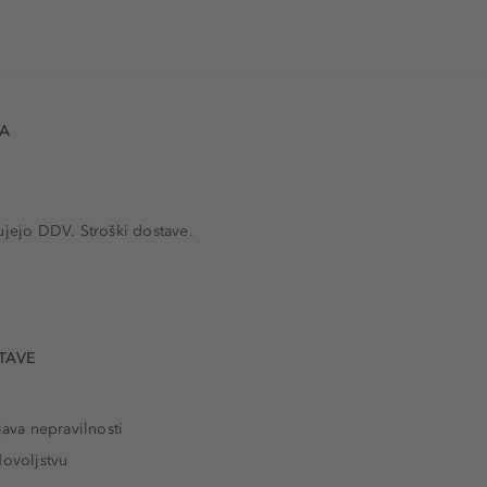
VA
ujejo DDV. Stroški dostave.
TAVE
java nepravilnosti
dovoljstvu