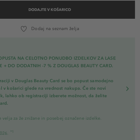
DODAJTE V KOŠARICO
Dodaj na seznam želja
POPUSTA NA CELOTNO PONUDBO IZDELKOV ZA LASE
€ + DO DODATNIH -7 % Z DOUGLAS BEAUTY CARD.
traciji v Douglas Beauty Card se bo popust samodejno
l v košarici glede na vrednost nakupa. Če ste novi
, lahko ob registraciji izberete možnost, da želite
ard.
 velja za že znižane in posebej označene izdelke.
*1
2026.