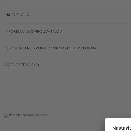
PRIPOROČILA
INFORMACIJE O PROIZVAJALCU
ODPOKLIC PROIZVODA IZ VARNOSTNIH RAZLOGOV
OCENE STRANK (0)