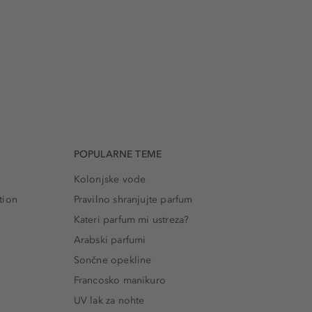
POPULARNE TEME
Kolonjske vode
tion
Pravilno shranjujte parfum
Kateri parfum mi ustreza?
Arabski parfumi
Sončne opekline
Francosko manikuro
UV lak za nohte