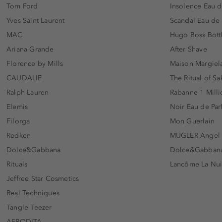
Tom Ford
Insolence Eau d
Yves Saint Laurent
Scandal Eau de
MAC
Hugo Boss Bott
Ariana Grande
After Shave
Florence by Mills
Maison Margiela
CAUDALIE
The Ritual of Sa
Ralph Lauren
Rabanne 1 Milli
Elemis
Noir Eau de Pa
Filorga
Mon Guerlain
Redken
MUGLER Angel
Dolce&Gabbana
Dolce&Gabbana 
Rituals
Lancôme La Nui
Jeffree Star Cosmetics
Real Techniques
Tangle Teezer
AFRODITA