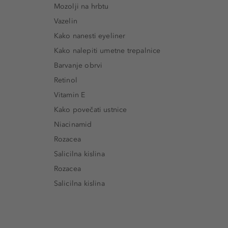
Mozolji na hrbtu
Vazelin
Kako nanesti eyeliner
Kako nalepiti umetne trepalnice
Barvanje obrvi
Retinol
Vitamin E
Kako povečati ustnice
Niacinamid
Rozacea
Salicilna kislina
Rozacea
Salicilna kislina