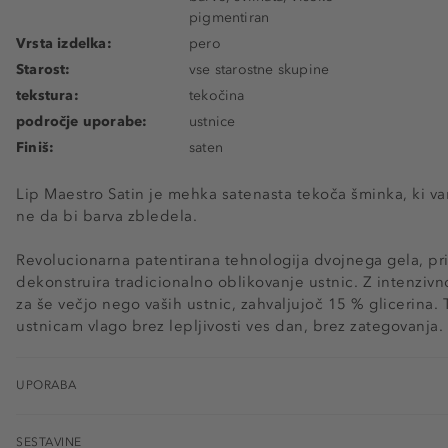
pigmentiran
Vrsta izdelka:
pero
Starost:
vse starostne skupine
tekstura:
tekočina
področje uporabe:
ustnice
Finiš:
saten
Lip Maestro Satin je mehka satenasta tekoča šminka, ki v
ne da bi barva zbledela.
Revolucionarna patentirana tehnologija dvojnega gela, pri
dekonstruira tradicionalno oblikovanje ustnic. Z intenzivn
za še večjo nego vaših ustnic, zahvaljujoč 15 % glicerina.
ustnicam vlago brez lepljivosti ves dan, brez zategovanja.
UPORABA
SESTAVINE