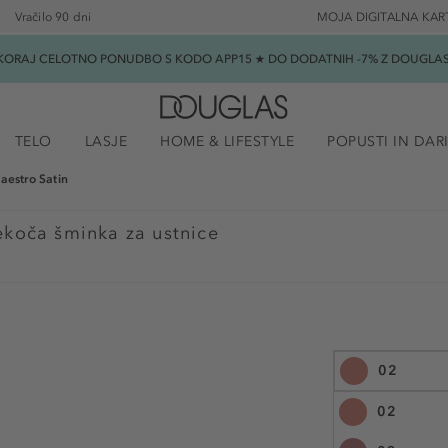
Vračilo 90 dni
MOJA DIGITALNA KAR
SKORAJ CELOTNO PONUDBO S KODO APP15 ★ DO DODATNIH -7% Z DOUGLAS B
TELO
LASJE
HOME & LIFESTYLE
POPUSTI IN DAR
aestro Satin
ekoča šminka za ustnice
02
02