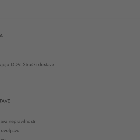
VA
ujejo DDV. Stroški dostave.
TAVE
java nepravilnosti
dovoljstvu
tava