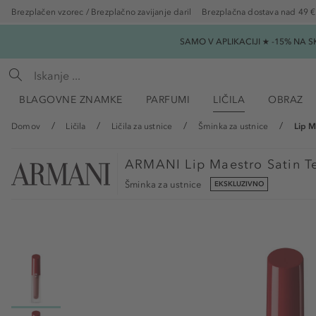
Brezplačen vzorec / Brezplačno zavijanje daril
Brezplačna dostava nad 49 €
SAMO V APLIKACIJI ★ -15% NA 
BLAGOVNE ZNAMKE
PARFUMI
LIČILA
OBRAZ
Domov
Ličila
Ličila za ustnice
Šminka za ustnice
Lip M
ARMANI
Lip Maestro Satin T
Šminka za ustnice
EKSKLUZIVNO