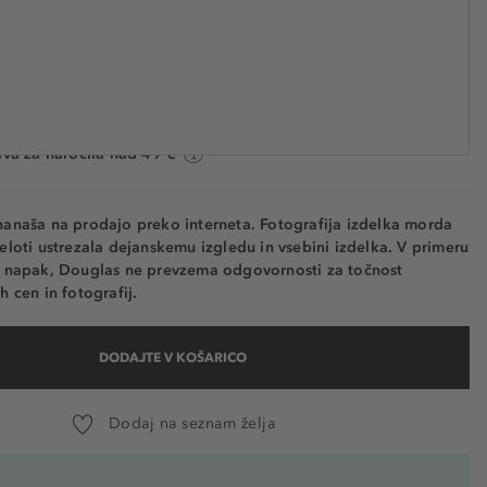
€ 52,55
 GA749602
€ 13.137,50 / 1 l
a: 2 do 5 delovnih dni
va za naročila nad 49 €
nanaša na prodajo preko interneta. Fotografija izdelka morda
eloti ustrezala dejanskemu izgledu in vsebini izdelka. V primeru
h napak, Douglas ne prevzema odgovornosti za točnost
h cen in fotografij.
DODAJTE V KOŠARICO
Dodaj na seznam želja