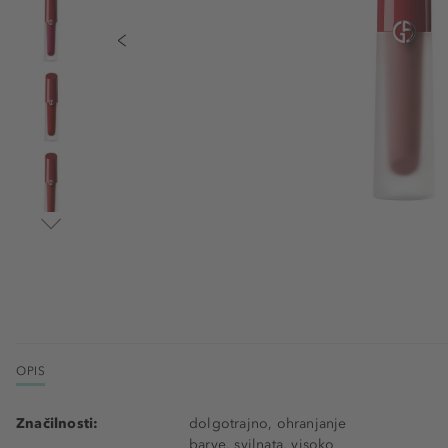
OPIS
Značilnosti:
dolgotrajno, ohranjanje
barve, svilnata, visoko