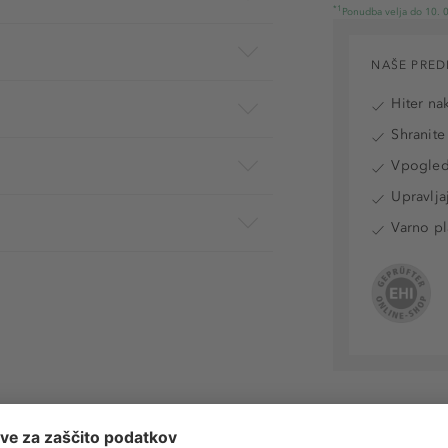
*1
Ponudba velja do 10. 0
NAŠE PRED
Hiter na
Shranite
Vpogled 
Upravlja
Varno pl