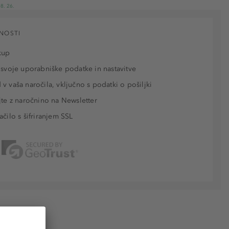
8. 26.
NOSTI
kup
 svoje uporabniške podatke in nastavitve
v vaša naročila, vključno s podatki o pošiljki
jte z naročnino na Newsletter
ačilo s šifriranjem SSL