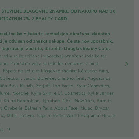
A ŠTEVILNE BLAGOVNE ZNAMKE OB NAKUPU NAD 30
DODATNIH 7% Z BEAUTY CARD.
traciji se bo v košarici samodejno obračunal dodaten
ki je odvisen od zneska nakupa. Če ste nov uporabnik,
registraciji izberete, da želite Douglas Beauty Card.
 velja za že znižane in posebej označene izdelke ter
one. Popust ne velja za izdelke, označene z mint
 Popust ne velja za blagovne znamke Kérastase Paris,
Collection, Jardin Bohème, one.two.free!, Augustinus
lian Paris, Rituals, Xerjoff, Too Faced, Kylie Cosmetics,
ume, Morphe, Kylie Skin, e.l.f. Cosmetics, Kylie Jenner
e, Khloe Kardashian, Typebea, NEST New York, Born to
, Orebella, Balmain Paris, About Face, Mulac, Drybar,
by Mills, Lolavie, Iraye in Better World Fragrance House
.
*1
26.