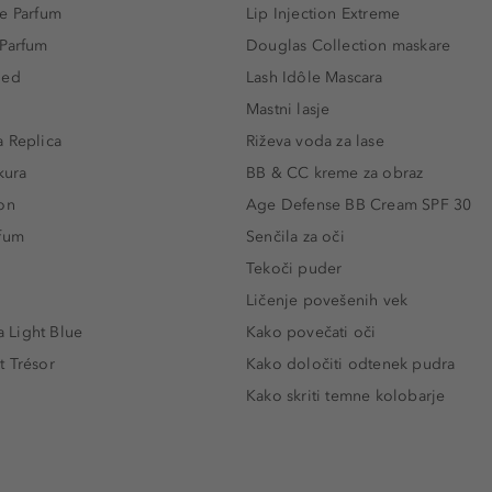
e Parfum
Lip Injection Extreme
 Parfum
Douglas Collection maskare
led
Lash Idôle Mascara
Mastni lasje
 Replica
Riževa voda za lase
kura
BB & CC kreme za obraz
on
Age Defense BB Cream SPF 30
rfum
Senčila za oči
Tekoči puder
Ličenje povešenih vek
Light Blue
Kako povečati oči
t Trésor
Kako določiti odtenek pudra
Kako skriti temne kolobarje