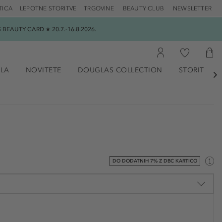
TICA
LEPOTNE STORITVE
TRGOVINE
BEAUTY CLUB
NEWSLETTER
EAUTY CARD ★ 20.7.-16.8.2026.
ILA
NOVITETE
DOUGLAS COLLECTION
STORITVE

DO DODATNIH 7% Z DBC KARTICO