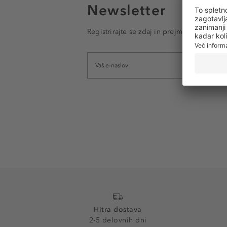
Newsletter
Registrirajte se zdaj in prejmite e-poštna
Hitra dostava
2-5 delovnih dni