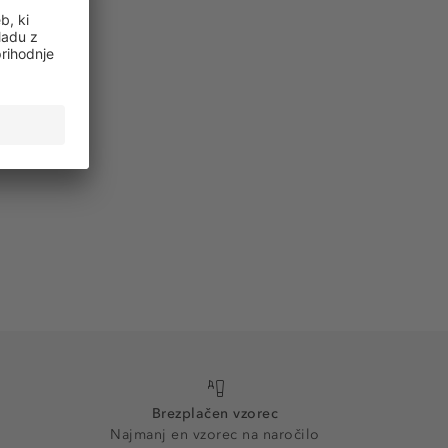
Brezplačen vzorec
Najmanj en vzorec na naročilo