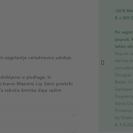
-20% N
€ + DO 
Po regis
popust, 
lahko ob 
Popust ne
am zagotavlja celodnevno udobje,
darilne b
ponudbo.
Douglas 
dobljena iz podlage, ki
Bader, Ki
o barvo Maestro Lip Satin poskrbi
Zarkoperf
 Ta tekoča šminka daje vašim
Fragranc
Stand Out
Florence 
by Drake
8.-9.8.20