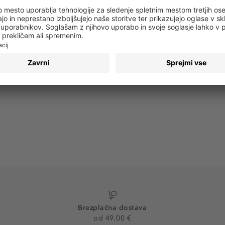
 obvestila o vseh trendih in ponudbah!
PRIJAVA
Brezplačna dostava
od 49,00 €