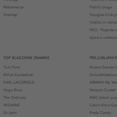
Reklamacije
Plačilo blaga
Sitemap
Douglas Club pr
Vračilo in rekla
FAQ - Pogosta v
Izjava o odstop
TOP BLAGOVNE ZNAMKE
PRILJUBLJENI 
Tom Ford
Ariana Grande 
Khloé Kardashian
Dolce&Gabbana
KARL LAGERFELD
ARMANI My Wa
Hugo Boss
Versace Crystal
The Ordinary
MAC tekoči pu
NISHANE
Calvin Klein Eu
Dr.Jart+
Prada Candy