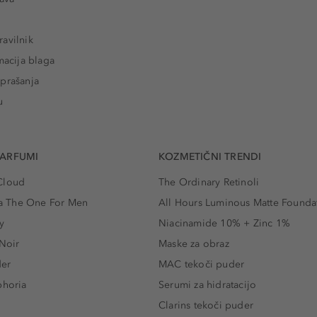
avilnik
macija blaga
prašanja
u
PARFUMI
KOZMETIČNI TRENDI
Cloud
The Ordinary Retinoli
 The One For Men
All Hours Luminous Matte Founda
y
Niacinamide 10% + Zinc 1%
 Noir
Maske za obraz
der
MAC tekoči puder
phoria
Serumi za hidratacijo
Clarins tekoči puder