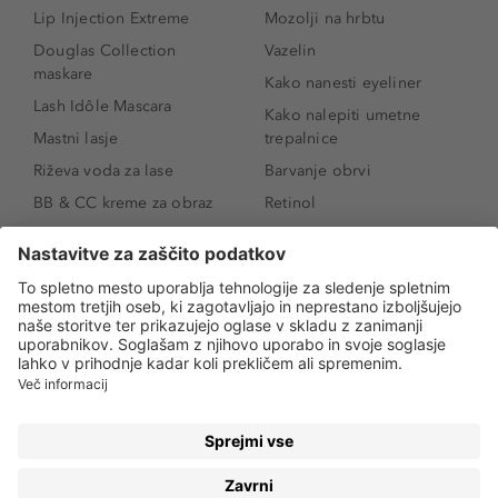
Lip Injection Extreme
Mozolji na hrbtu
Douglas Collection
Vazelin
maskare
Kako nanesti eyeliner
Lash Idôle Mascara
Kako nalepiti umetne
Mastni lasje
trepalnice
Riževa voda za lase
Barvanje obrvi
BB & CC kreme za obraz
Retinol
Age Defense BB Cream
Vitamin E
SPF 30
Kako povečati ustnice
Senčila za oči
Niacinamid
Tekoči puder
Rozacea
Ličenje povešenih vek
Salicilna kislina
Kako povečati oči
Rozacea
Kako določiti odtenek
Salicilna kislina
pudra
Kako skriti temne