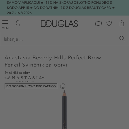
SAMO V APLIKACIJI ★ -15% NA SKORAJ CELOTNO PONUDBO S
KODO APP15 ★ DO DODATNIH -7% Z DOUGLAS BEAUTY CARD ★
20.7.-16.8.2026.
MENI
Anastasia Beverly Hills
Perfect Brow
Pencil Svinčnik za obrvi
Svinčniki za obrvi
DO DODATNIH 7% Z DBC KARTICO