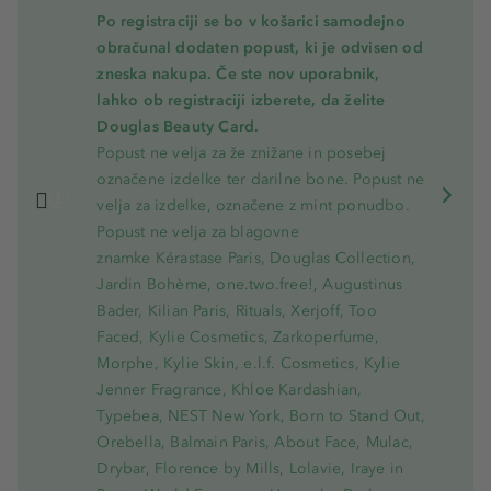
Po registraciji se bo v košarici samodejno
obračunal dodaten popust, ki je odvisen od
zneska nakupa. Če ste nov uporabnik,
lahko ob registraciji izberete, da želite
Douglas Beauty Card.
Popust ne velja za že znižane in posebej
označene izdelke ter darilne bone. Popust ne
velja za izdelke, označene z mint ponudbo.
Popust ne velja za blagovne
znamke Kérastase Paris, Douglas Collection,
Jardin Bohème, one.two.free!, Augustinus
Bader, Kilian Paris, Rituals, Xerjoff, Too
Faced, Kylie Cosmetics, Zarkoperfume,
Morphe, Kylie Skin, e.l.f. Cosmetics, Kylie
Jenner Fragrance, Khloe Kardashian,
Typebea, NEST New York, Born to Stand Out,
Orebella, Balmain Paris, About Face, Mulac,
Drybar, Florence by Mills, Lolavie, Iraye in