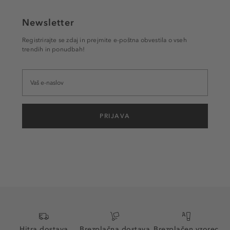
Newsletter
Registrirajte se zdaj in prejmite e-poštna obvestila o vseh
trendih in ponudbah!
PRIJAVA
Hitra dostava
Brezplačna dostava
Brezplačen vzorec