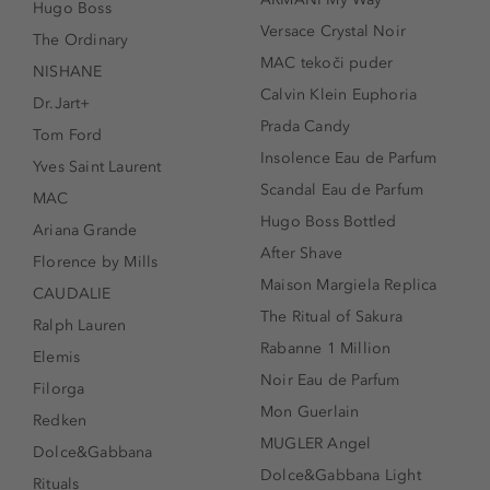
Hugo Boss
Versace Crystal Noir
The Ordinary
MAC tekoči puder
NISHANE
Calvin Klein Euphoria
Dr.Jart+
Prada Candy
Tom Ford
Insolence Eau de Parfum
Yves Saint Laurent
Scandal Eau de Parfum
MAC
Hugo Boss Bottled
Ariana Grande
After Shave
Florence by Mills
Maison Margiela Replica
CAUDALIE
The Ritual of Sakura
Ralph Lauren
Rabanne 1 Million
Elemis
Noir Eau de Parfum
Filorga
Mon Guerlain
Redken
MUGLER Angel
Dolce&Gabbana
Dolce&Gabbana Light
Rituals