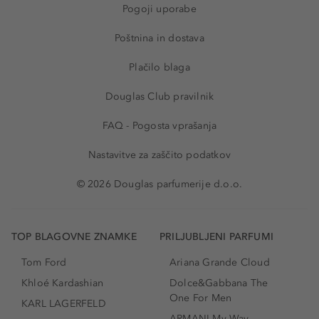
Pogoji uporabe
Poštnina in dostava
Plačilo blaga
Douglas Club pravilnik
FAQ - Pogosta vprašanja
Nastavitve za zaščito podatkov
© 2026 Douglas parfumerije d.o.o.
TOP BLAGOVNE ZNAMKE
PRILJUBLJENI PARFUMI
Tom Ford
Ariana Grande Cloud
Khloé Kardashian
Dolce&Gabbana The
One For Men
KARL LAGERFELD
ARMANI My Way