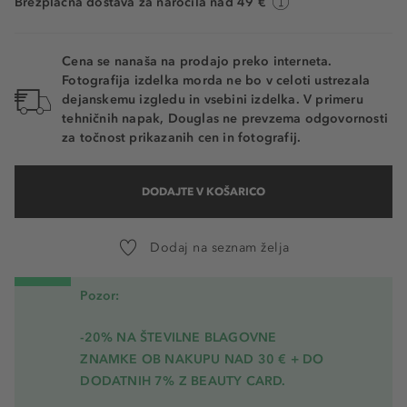
Brezplačna dostava za naročila nad 49 €
Auburn
Granite
Cena se nanaša na prodajo preko interneta.
Fotografija izdelka morda ne bo v celoti ustrezala
Caramel
dejanskemu izgledu in vsebini izdelka. V primeru
tehničnih napak, Douglas ne prevzema odgovornosti
za točnost prikazanih cen in fotografij.
DODAJTE V KOŠARICO
Dodaj na seznam želja
Pozor:
-20% NA ŠTEVILNE BLAGOVNE
ZNAMKE OB NAKUPU NAD 30 € + DO
DODATNIH 7% Z BEAUTY CARD.