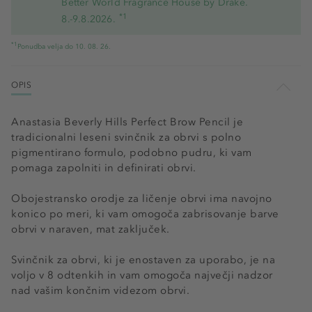
Better World Fragrance House by Drake.
*1
8.-9.8.2026.
*1
Ponudba velja do 10. 08. 26.
OPIS
Anastasia Beverly Hills Perfect Brow Pencil je
tradicionalni leseni svinčnik za obrvi s polno
pigmentirano formulo, podobno pudru, ki vam
pomaga zapolniti in definirati obrvi.
Obojestransko orodje za ličenje obrvi ima navojno
konico po meri, ki vam omogoča zabrisovanje barve
obrvi v naraven, mat zaključek.
Svinčnik za obrvi, ki je enostaven za uporabo, je na
voljo v 8 odtenkih in vam omogoča največji nadzor
nad vašim končnim videzom obrvi.