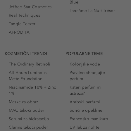
Blue
Jeffree Star Cosmetics
Lancôme La Nuit Trésor
Real Techniques
Tangle Teezer
AFRODITA
KOZMETIČNI TRENDI
POPULARNE TEME
The Ordinary Retinoli
Kolonjske vode
All Hours Luminous
Pravilno shranjujte
Matte Foundation
parfum
Niacinamide 10% + Zinc
Kateri parfum mi
1%
ustreza?
Maske za obraz
Arabski parfumi
MAC tekoči puder
Sončne opekline
Serumi za hidratacijo
Francosko manikuro
Clarins tekoči puder
UV lak za nohte