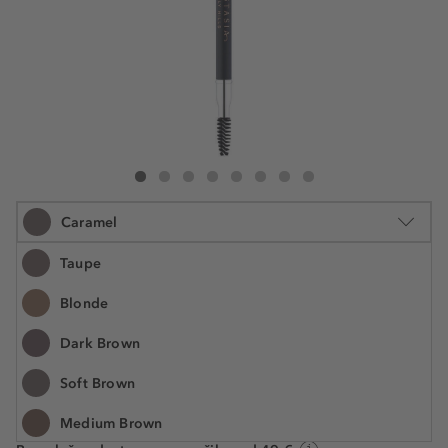
Anastasia Beverly Hills Perfect Brow Pencil
Perfect Brow Pencil
Perfect Brow Pencil
Perfect Brow Pencil
Perfect Brow Pencil
Perfect Brow Pencil
Perfect Brow Pencil
Perfect Brow Pencil
Caramel
Taupe
Blonde
0.95 g
Dark Brown
€ 36,99
Številka izdelka: ANA335036
€ 38.936,80 / 1 kg
Soft Brown
Medium Brown
Na voljo. Dostava: 2 do 5 delovnih dni