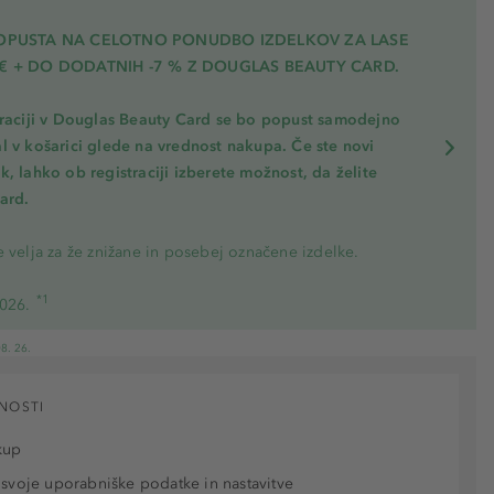
POPUSTA NA CELOTNO PONUDBO IZDELKOV ZA LASE
€ + DO DODATNIH -7 % Z DOUGLAS BEAUTY CARD.
traciji v Douglas Beauty Card se bo popust samodejno
l v košarici glede na vrednost nakupa. Če ste novi
, lahko ob registraciji izberete možnost, da želite
ard.
 velja za že znižane in posebej označene izdelke.
*1
2026.
8. 26.
NOSTI
kup
 svoje uporabniške podatke in nastavitve