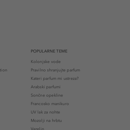
POPULARNE TEME
Kolonjske vode
tion
Pravilno shranjujte parfum
Kateri parfum mi ustreza?
Arabski parfumi
Sončne opekline
Francosko manikuro
UV lak za nohte
Mozolji na hrbtu
Vazelin