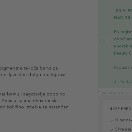
–20 % 
NAD 30 
Po regis
obračuna
uporabnik
Beauty C
Popust ne
opigmentna tekoča barva za
nosljivost in dolgo obstojnost
3.–16.8.
*1
at formuli zagotavlja popolno
Ponudba velja do 17. 0
a Anastasia ima dvostranski
lno količino izdelka za natančen
NAŠE PRED
Hiter na
Shranite