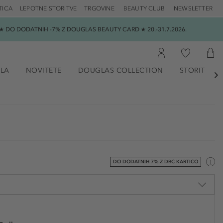
TICA
LEPOTNE STORITVE
TRGOVINE
BEAUTY CLUB
NEWSLETTER
 DO DODATNIH -7% Z DOUGLAS BEAUTY CARD ★ 20.-31.7.2026.
ILA
NOVITETE
DOUGLAS COLLECTION
STORITVE

DO DODATNIH 7% Z DBC KARTICO