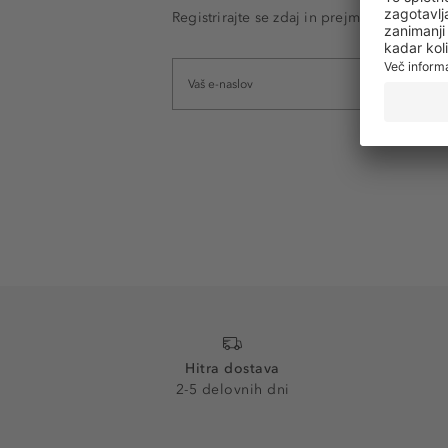
Registrirajte se zdaj in prejmite e-poštna
Hitra dostava
2-5 delovnih dni