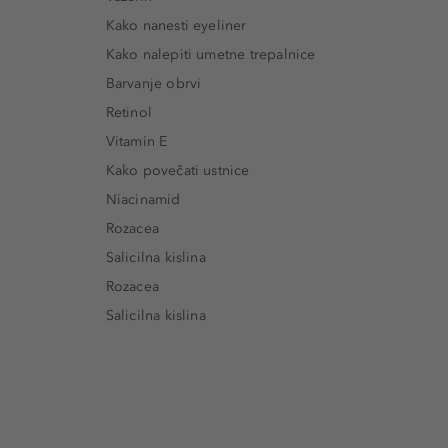
Kako nanesti eyeliner
Kako nalepiti umetne trepalnice
Barvanje obrvi
Retinol
Vitamin E
Kako povečati ustnice
Niacinamid
Rozacea
Salicilna kislina
Rozacea
Salicilna kislina