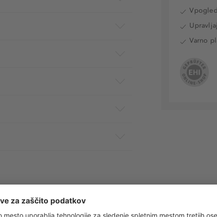
Vpogled 
Upravlja
Varno pl