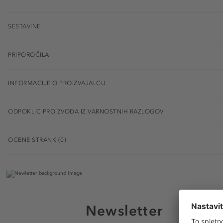
SESTAVINE
PRIPOROČILA
INFORMACIJE O PROIZVAJALCU
ODPOKLIC PROIZVODA IZ VARNOSTNIH RAZLOGOV
OCENE STRANK (0)
Newsletter