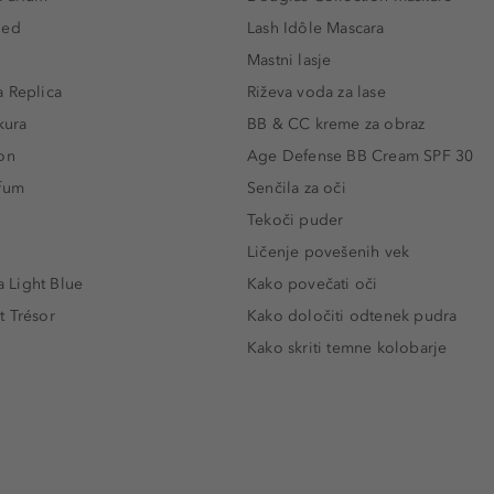
led
Lash Idôle Mascara
Mastni lasje
 Replica
Riževa voda za lase
kura
BB & CC kreme za obraz
on
Age Defense BB Cream SPF 30
rfum
Senčila za oči
Tekoči puder
Ličenje povešenih vek
Light Blue
Kako povečati oči
t Trésor
Kako določiti odtenek pudra
Kako skriti temne kolobarje