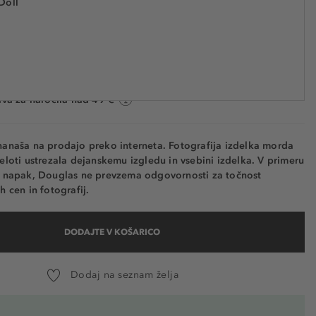
Doll
€ 26,99
 ANA955468
€ 843,40 / 1 kg
a: 2 do 5 delovnih dni
va za naročila nad 49 €
nanaša na prodajo preko interneta. Fotografija izdelka morda
eloti ustrezala dejanskemu izgledu in vsebini izdelka. V primeru
h napak, Douglas ne prevzema odgovornosti za točnost
h cen in fotografij.
DODAJTE V KOŠARICO
Dodaj na seznam želja