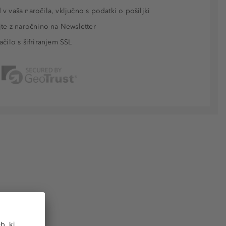
v vaša naročila, vključno s podatki o pošiljki
jte z naročnino na Newsletter
ačilo s šifriranjem SSL