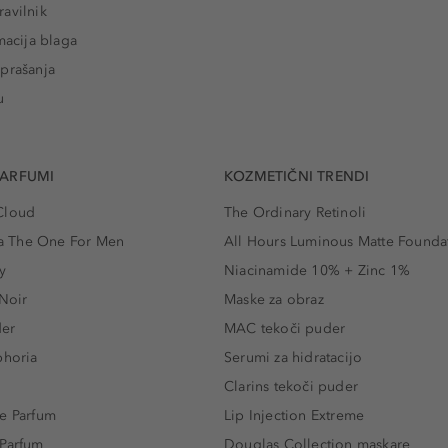
avilnik
macija blaga
prašanja
u
PARFUMI
KOZMETIČNI TRENDI
Cloud
The Ordinary Retinoli
 The One For Men
All Hours Luminous Matte Founda
y
Niacinamide 10% + Zinc 1%
 Noir
Maske za obraz
der
MAC tekoči puder
phoria
Serumi za hidratacijo
Clarins tekoči puder
e Parfum
Lip Injection Extreme
 Parfum
Douglas Collection maskare