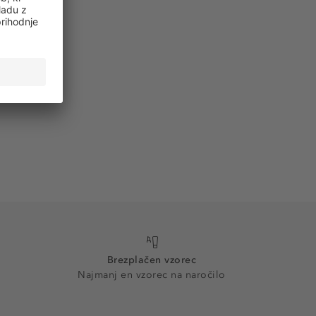
Brezplačen vzorec
Najmanj en vzorec na naročilo