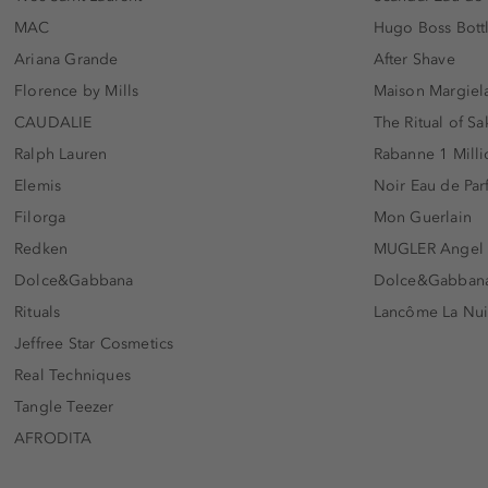
MAC
Hugo Boss Bott
Ariana Grande
After Shave
Florence by Mills
Maison Margiela
CAUDALIE
The Ritual of Sa
Ralph Lauren
Rabanne 1 Milli
Elemis
Noir Eau de Pa
Filorga
Mon Guerlain
Redken
MUGLER Angel
Dolce&Gabbana
Dolce&Gabbana 
Rituals
Lancôme La Nui
Jeffree Star Cosmetics
Real Techniques
Tangle Teezer
AFRODITA