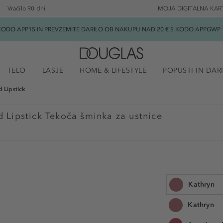
Vračilo 90 dni
MOJA DIGITALNA KAR
ODO APP15 IN PREVZEMITE DARILO OB NAKUPU NAD 20 € S KODO APPGWP ★
TELO
LASJE
HOME & LIFESTYLE
POPUSTI IN DAR
d Lipstick
d Lipstick Tekoča šminka za ustnice
Kathryn
Kathryn