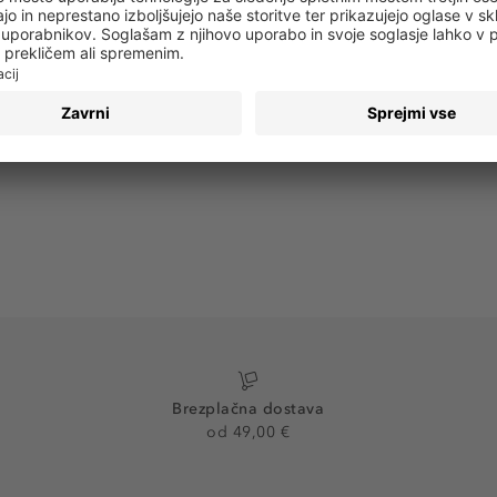
 obvestila o vseh trendih in ponudbah!
PRIJAVA
Brezplačna dostava
od 49,00 €