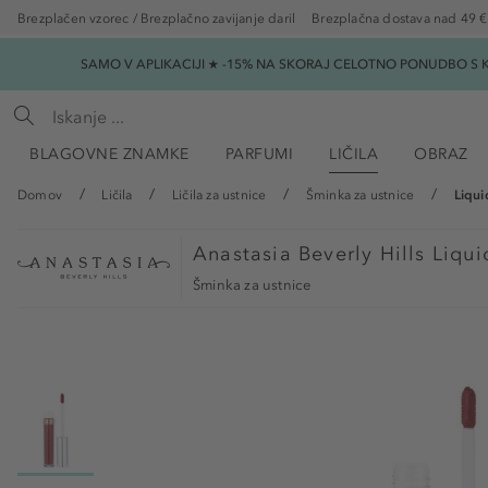
Brezplačen vzorec / Brezplačno zavijanje daril
Brezplačna dostava nad 49 €
SAMO V APLIKACIJI ★ -15% NA SKORAJ CELOTNO PONUDBO S K
BLAGOVNE ZNAMKE
PARFUMI
LIČILA
OBRAZ
Domov
Ličila
Ličila za ustnice
Šminka za ustnice
Liqui
Anastasia Beverly Hills
Liqui
Šminka za ustnice