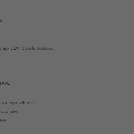
VA
ujejo DDV. Stroški dostave.
TAVE
java nepravilnosti
dovoljstvu
tava