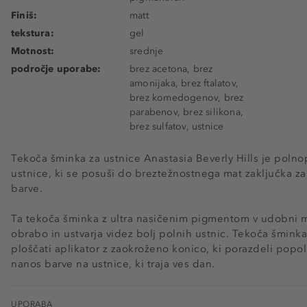
Finiš:
matt
tekstura:
gel
Motnost:
srednje
področje uporabe:
brez acetona, brez
amonijaka, brez ftalatov,
brez komedogenov, brez
parabenov, brez silikona,
brez sulfatov, ustnice
Tekoča šminka za ustnice Anastasia Beverly Hills je poln
ustnice, ki se posuši do breztežnostnega mat zaključka za 
barve.
Ta tekoča šminka z ultra nasičenim pigmentom v udobni m
obrabo in ustvarja videz bolj polnih ustnic. Tekoča šmink
ploščati aplikator z zaokroženo konico, ki porazdeli popo
nanos barve na ustnice, ki traja ves dan.
UPORABA