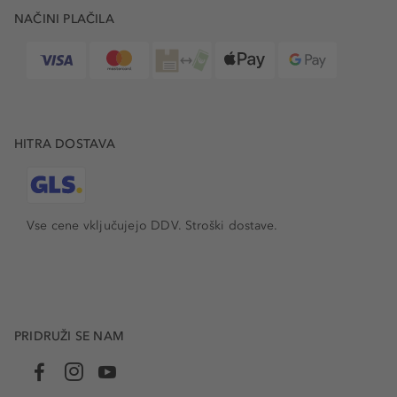
Gobe za tuširanje lahko izboljšajo splošno zdravje kože,
NAČINI PLAČILA
saj kožo po telesu nežno čistijo, delujejo kot rahel piling
in na ta način pomagajo odstraniti odmrle kožne celice.
Gobica za tuširanje pa je odlična izbira tudi za masažo
telesa, ker omogoča nežno sprostitev.
NAJDITE SVOJO GOBICO V SPLETNI TRGOVINI
DOUGLAS
HITRA DOSTAVA
V hitrem, napetem tempu življenja se včasih pogosto
pozabimo sprostiti in za trenutek odmisliti na stres
vsakdanjika. Naj bo trenutek pod prho trenutek za vas: pri
tem pa vam lahko pomaga mehka gobica za tuširanje.
Vse cene vključujejo DDV. Stroški dostave.
Izbirajte med mnogimi v naši spletni trgovini, kjer vam
nudimo brezplačno dostavo pri nakupu nad 49 EUR, ob
vsakem nakupu pa vam priložimo tudi vzorčke.
PRIDRUŽI SE NAM