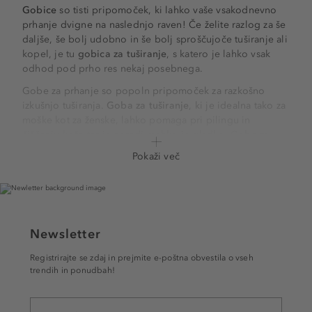
Gobice
so tisti pripomoček, ki lahko vaše vsakodnevno
prhanje dvigne na naslednjo raven! Če želite razlog za še
daljše, še bolj udobno in še bolj sproščujoče tuširanje ali
kopel, je tu
gobica za tuširanje
, s katero je lahko vsak
odhod pod prho res nekaj posebnega.
Gobe za prhanje so popoln pripomoček za razkošno
izkušnjo tuširanja.
Goba za tuširanje
, ki je idealna tako za
moške kot za ženske, lahko pomaga pri pilingu in
čiščenju kože ter jo naredi mehko in gladko. Gobe za
prhanje so odlične za tiste, ki imate suho kožo, saj lahko
Pokaži več
pomagajo odstraniti odmrle kožne celice in izboljšajo
cirkulacijo. Poleg tega lahko goba za tuširanje pomaga
preprečiti akne in ogrce, saj s kože odstranjuje bakterije
in umazanijo.
Newsletter
NEŽEN DOTIK IN TEMELJITA ČISTOČA
Romantika se pogosto izraža z nežnimi dotiki. Prav to pa
Registrirajte se zdaj in prejmite e-poštna obvestila o vseh
vam lahko nudi prava gobica!
Goba za prhanje
je namreč
trendih in ponudbah!
odličen način za ustvarjanje razkošnih, luksuznih
trenutkov, s katerimi si lahko pričarate pravi spa tretma kar