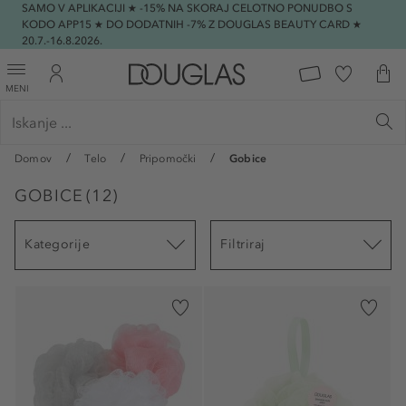
SAMO V APLIKACIJI ★ -15% NA SKORAJ CELOTNO PONUDBO S
KODO APP15 ★ DO DODATNIH -7% Z DOUGLAS BEAUTY CARD ★
20.7.-16.8.2026.
MENI
Domov
Telo
Pripomočki
Gobice
GOBICE
(
12
)
Kategorije
Filtriraj