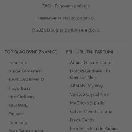
FAQ - Pogosta vprašanja
Nastavitve za zaščito podatkov
© 2026 Douglas parfumerije d.o.o.
TOP BLAGOVNE ZNAMKE
PRILJUBLJENI PARFUMI
Tom Ford
Ariana Grande Cloud
Khloé Kardashian
Dolce&Gabbana The
One For Men
KARL LAGERFELD
ARMANI My Way
Hugo Boss
Versace Crystal Noir
The Ordinary
MAC tekoči puder
NISHANE
Calvin Klein Euphoria
Dr.Jart+
Prada Candy
Tom Ford
Insolence Eau de Parfum
Yves Saint Laurent