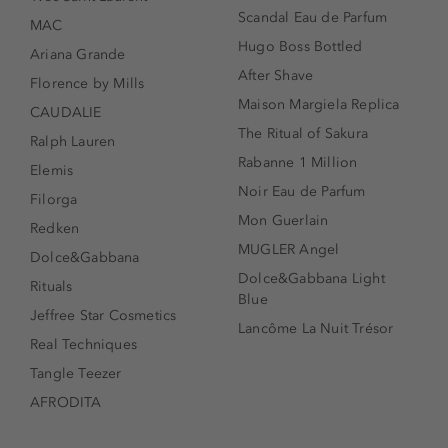
Scandal Eau de Parfum
MAC
Hugo Boss Bottled
Ariana Grande
After Shave
Florence by Mills
Maison Margiela Replica
CAUDALIE
The Ritual of Sakura
Ralph Lauren
Rabanne 1 Million
Elemis
Noir Eau de Parfum
Filorga
Mon Guerlain
Redken
MUGLER Angel
Dolce&Gabbana
Dolce&Gabbana Light
Rituals
Blue
Jeffree Star Cosmetics
Lancôme La Nuit Trésor
Real Techniques
Tangle Teezer
AFRODITA