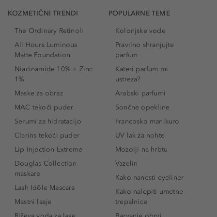
KOZMETIČNI TRENDI
POPULARNE TEME
The Ordinary Retinoli
Kolonjske vode
All Hours Luminous
Pravilno shranjujte
Matte Foundation
parfum
Niacinamide 10% + Zinc
Kateri parfum mi
1%
ustreza?
Maske za obraz
Arabski parfumi
MAC tekoči puder
Sončne opekline
Serumi za hidratacijo
Francosko manikuro
Clarins tekoči puder
UV lak za nohte
Lip Injection Extreme
Mozolji na hrbtu
Douglas Collection
Vazelin
maskare
Kako nanesti eyeliner
Lash Idôle Mascara
Kako nalepiti umetne
Mastni lasje
trepalnice
Riževa voda za lase
Barvanje obrvi