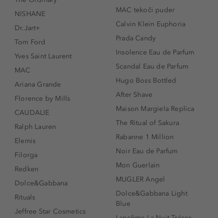
MAC tekoči puder
NISHANE
Calvin Klein Euphoria
Dr.Jart+
Prada Candy
Tom Ford
Insolence Eau de Parfum
Yves Saint Laurent
Scandal Eau de Parfum
MAC
Hugo Boss Bottled
Ariana Grande
After Shave
Florence by Mills
Maison Margiela Replica
CAUDALIE
The Ritual of Sakura
Ralph Lauren
Rabanne 1 Million
Elemis
Noir Eau de Parfum
Filorga
Mon Guerlain
Redken
MUGLER Angel
Dolce&Gabbana
Dolce&Gabbana Light
Rituals
Blue
Jeffree Star Cosmetics
Lancôme La Nuit Trésor