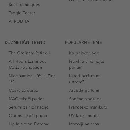
Real Techniques
Tangle Teezer
AFRODITA
KOZMETIČNI TRENDI
POPULARNE TEME
The Ordinary Retinoli
Kolonjske vode
All Hours Luminous
Pravilno shranjujte
Matte Foundation
parfum
Niacinamide 10% + Zinc
Kateri parfum mi
1%
ustreza?
Maske za obraz
Arabski parfumi
MAC tekoči puder
Sončne opekline
Serumi za hidratacijo
Francosko manikuro
Clarins tekoči puder
UV lak za nohte
Lip Injection Extreme
Mozolji na hrbtu