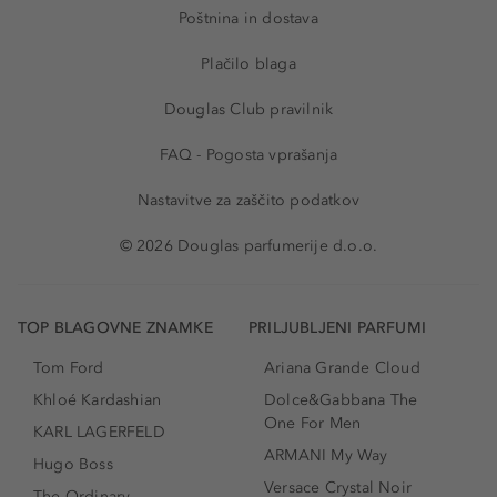
Poštnina in dostava
Plačilo blaga
Douglas Club pravilnik
FAQ - Pogosta vprašanja
Nastavitve za zaščito podatkov
© 2026 Douglas parfumerije d.o.o.
TOP BLAGOVNE ZNAMKE
PRILJUBLJENI PARFUMI
Tom Ford
Ariana Grande Cloud
Khloé Kardashian
Dolce&Gabbana The
One For Men
KARL LAGERFELD
ARMANI My Way
Hugo Boss
Versace Crystal Noir
The Ordinary