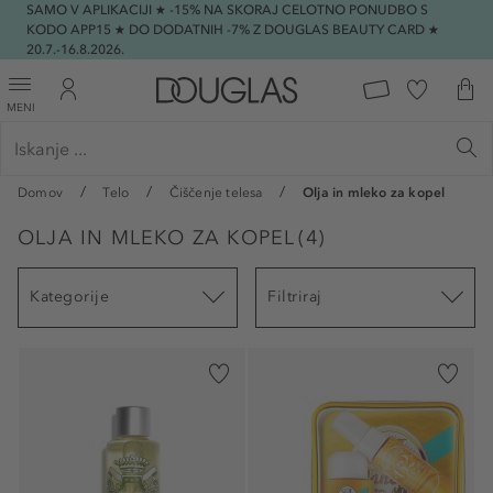
SAMO V APLIKACIJI ★ -15% NA SKORAJ CELOTNO PONUDBO S
KODO APP15 ★ DO DODATNIH -7% Z DOUGLAS BEAUTY CARD ★
20.7.-16.8.2026.
MENI
Domov
Telo
Čiščenje telesa
Olja in mleko za kopel
OLJA IN MLEKO ZA KOPEL
(
4
)
Kategorije
Filtriraj