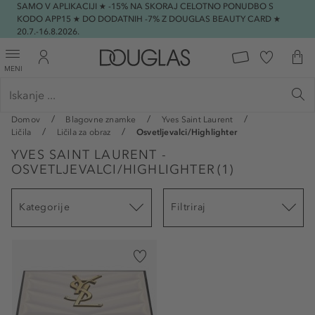
SAMO V APLIKACIJI ★ -15% NA SKORAJ CELOTNO PONUDBO S
KODO APP15 ★ DO DODATNIH -7% Z DOUGLAS BEAUTY CARD ★
20.7.-16.8.2026.
MENI
Domov
Blagovne znamke
Yves Saint Laurent
Ličila
Ličila za obraz
Osvetljevalci/Highlighter
YVES SAINT LAURENT -
OSVETLJEVALCI/HIGHLIGHTER
(
1
)
Kategorije
Filtriraj