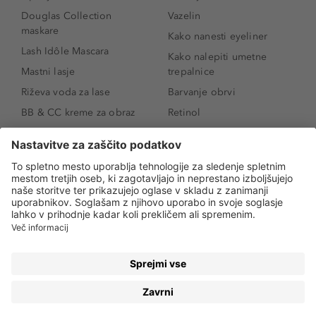
Douglas Collection
Vazelin
maskare
Kako nanesti eyeliner
Lash Idôle Mascara
Kako nalepiti umetne
Mastni lasje
trepalnice
Riževa voda za lase
Barvanje obrvi
BB & CC kreme za obraz
Retinol
Age Defense BB Cream
Vitamin E
SPF 30
Kako povečati ustnice
Senčila za oči
Niacinamid
Tekoči puder
Rozacea
Ličenje povešenih vek
Salicilna kislina
Kako povečati oči
Rozacea
Kako določiti odtenek
Salicilna kislina
pudra
Kako skriti temne
kolobarje