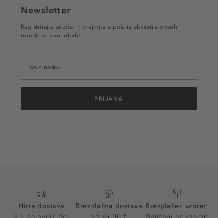
Newsletter
Registrirajte se zdaj in prejmite e-poštna obvestila o vseh
trendih in ponudbah!
PRIJAVA
Hitra dostava
Brezplačna dostava
Brezplačen vzorec
2-5 delovnih dni
od 49,00 €
Najmanj en vzorec