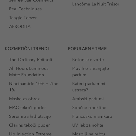
Jeffree Star Cosmetics
Lancôme La Nuit Trésor
Real Techniques
Tangle Teezer
AFRODITA
KOZMETIČNI TRENDI
POPULARNE TEME
The Ordinary Retinoli
Kolonjske vode
All Hours Luminous
Pravilno shranjujte
Matte Foundation
parfum
Niacinamide 10% + Zinc
Kateri parfum mi
1%
ustreza?
Maske za obraz
Arabski parfumi
MAC tekoči puder
Sončne opekline
Serumi za hidratacijo
Francosko manikuro
Clarins tekoči puder
UV lak za nohte
Lip Injection Extreme
Mozolji na hrbtu