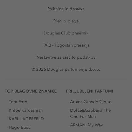
Poštnina in dostava
Plačilo blaga
Douglas Club pravilnik
FAQ - Pogosta vprašanja
Nastavitve za zaščito podatkov
© 2026 Douglas parfumerije d.o.o.
TOP BLAGOVNE ZNAMKE
PRILJUBLJENI PARFUMI
Tom Ford
Ariana Grande Cloud
Khloé Kardashian
Dolce&Gabbana The
One For Men
KARL LAGERFELD
ARMANI My Way
Hugo Boss