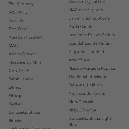
Versace Crystal Noir
The Ordinary
MAC tekoči puder
NISHANE
Calvin Klein Euphoria
Dr.Jart+
Prada Candy
Tom Ford
Insolence Eau de Parfum
Yves Saint Laurent
Scandal Eau de Parfum
MAC
Hugo Boss Bottled
Ariana Grande
After Shave
Florence by Mills
Maison Margiela Replica
CAUDALIE
The Ritual of Sakura
Ralph Lauren
Rabanne 1 Million
Elemis
Noir Eau de Parfum
Filorga
Mon Guerlain
Redken
MUGLER Angel
Dolce&Gabbana
Dolce&Gabbana Light
Rituals
Blue