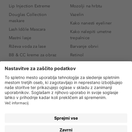
Lip Injection Extreme
Mozolji na hrbtu
Douglas Collection
Vazelin
maskare
Kako nanesti eyeliner
Lash Idôle Mascara
Kako nalepiti umetne
Mastni lasje
trepalnice
Riževa voda za lase
Barvanje obrvi
BB & CC kreme za obraz
Retinol
Age Defense BB Cream
Vitamin E
SPF 30
Kako povečati ustnice
Senčila za oči
Niacinamid
Tekoči puder
Rozacea
Ličenje povešenih vek
Salicilna kislina
Kako povečati oči
Rozacea
Kako določiti odtenek
Salicilna kislina
pudra
Kako skriti temne