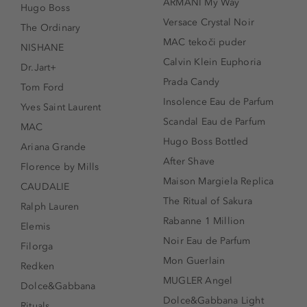
ARMANI My Way
Hugo Boss
Versace Crystal Noir
The Ordinary
MAC tekoči puder
NISHANE
Calvin Klein Euphoria
Dr.Jart+
Prada Candy
Tom Ford
Insolence Eau de Parfum
Yves Saint Laurent
Scandal Eau de Parfum
MAC
Hugo Boss Bottled
Ariana Grande
After Shave
Florence by Mills
Maison Margiela Replica
CAUDALIE
The Ritual of Sakura
Ralph Lauren
Rabanne 1 Million
Elemis
Noir Eau de Parfum
Filorga
Mon Guerlain
Redken
MUGLER Angel
Dolce&Gabbana
Dolce&Gabbana Light
Rituals