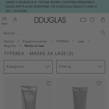
SAMO V APLIKACIJI ★ -15% NA SKORAJ CELOTNO PONUDBO S
KODO APP15 ★ DO DODATNIH -7% Z DOUGLAS BEAUTY CARD ★
20.7.-16.8.2026.
MENI
Domov
Blagovne znamke
TYPEBEA
Lasje
Nega las
Maske za lase
TYPEBEA - MASKE ZA LASE
(
3
)
Kategorije
Filtriraj