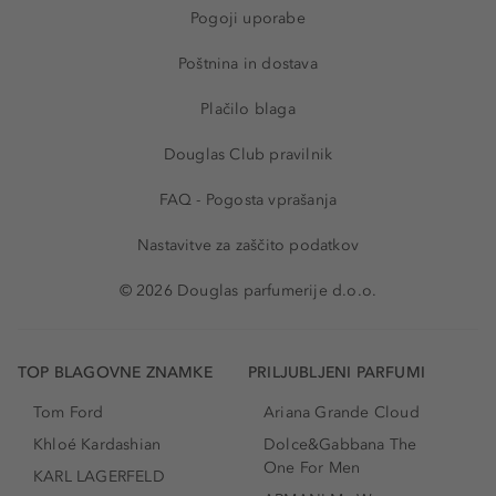
Pogoji uporabe
Poštnina in dostava
Plačilo blaga
Douglas Club pravilnik
FAQ - Pogosta vprašanja
Nastavitve za zaščito podatkov
© 2026 Douglas parfumerije d.o.o.
TOP BLAGOVNE ZNAMKE
PRILJUBLJENI PARFUMI
Tom Ford
Ariana Grande Cloud
Khloé Kardashian
Dolce&Gabbana The
One For Men
KARL LAGERFELD