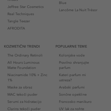
Blue
Jeffree Star Cosmetics
Lancôme La Nuit Trésor
Real Techniques
Tangle Teezer
AFRODITA
KOZMETIČNI TRENDI
POPULARNE TEME
The Ordinary Retinoli
Kolonjske vode
All Hours Luminous
Pravilno shranjujte
Matte Foundation
parfum
Niacinamide 10% + Zinc
Kateri parfum mi
1%
ustreza?
Maske za obraz
Arabski parfumi
MAC tekoči puder
Sončne opekline
Serumi za hidratacijo
Francosko manikuro
Clarins tekoči puder
UV lak za nohte