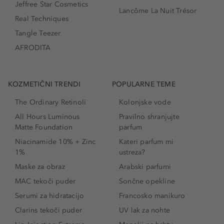
Jeffree Star Cosmetics
Lancôme La Nuit Trésor
Real Techniques
Tangle Teezer
AFRODITA
KOZMETIČNI TRENDI
POPULARNE TEME
The Ordinary Retinoli
Kolonjske vode
All Hours Luminous
Pravilno shranjujte
Matte Foundation
parfum
Niacinamide 10% + Zinc
Kateri parfum mi
1%
ustreza?
Maske za obraz
Arabski parfumi
MAC tekoči puder
Sončne opekline
Serumi za hidratacijo
Francosko manikuro
Clarins tekoči puder
UV lak za nohte