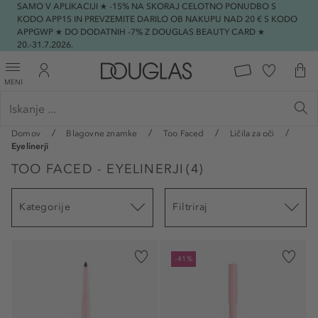
SAMO V APLIKACIJI ★ -15% NA SKORAJ CELOTNO PONUDBO S
KODO APP15 IN PREVZEMITE DARILO OB NAKUPU NAD 20 € S KODO
APPGWP ★ DO DODATNIH -7% Z DOUGLAS BEAUTY CARD ★
20.-31.7.2026.
MENI
Domov
Blagovne znamke
Too Faced
Ličila za oči
Eyelinerji
TOO FACED - EYELINERJI
(
4
)
Kategorije
Filtriraj
-41%