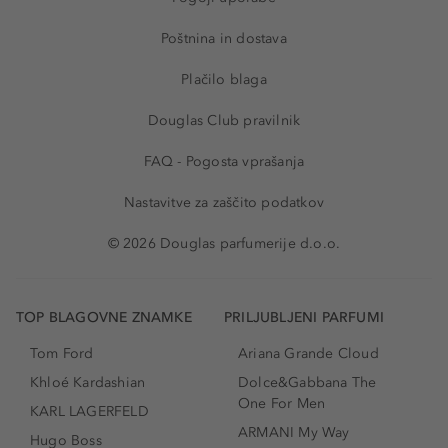
Poštnina in dostava
Plačilo blaga
Douglas Club pravilnik
FAQ - Pogosta vprašanja
Nastavitve za zaščito podatkov
© 2026 Douglas parfumerije d.o.o.
TOP BLAGOVNE ZNAMKE
PRILJUBLJENI PARFUMI
Tom Ford
Ariana Grande Cloud
Khloé Kardashian
Dolce&Gabbana The
One For Men
KARL LAGERFELD
ARMANI My Way
Hugo Boss