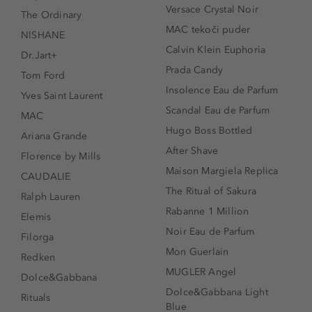
Versace Crystal Noir
The Ordinary
MAC tekoči puder
NISHANE
Calvin Klein Euphoria
Dr.Jart+
Prada Candy
Tom Ford
Insolence Eau de Parfum
Yves Saint Laurent
Scandal Eau de Parfum
MAC
Hugo Boss Bottled
Ariana Grande
After Shave
Florence by Mills
Maison Margiela Replica
CAUDALIE
The Ritual of Sakura
Ralph Lauren
Rabanne 1 Million
Elemis
Noir Eau de Parfum
Filorga
Mon Guerlain
Redken
MUGLER Angel
Dolce&Gabbana
Dolce&Gabbana Light
Rituals
Blue