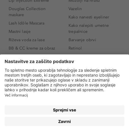
Lip Injection Extreme
Mozolji na hrbtu
Douglas Collection
Vazelin
maskare
Kako nanesti eyeliner
Lash Idôle Mascara
Kako nalepiti umetne
Mastni lasje
trepalnice
Riževa voda za lase
Barvanje obrvi
BB & CC kreme za obraz
Retinol
Age Defense BB Cream
Vitamin E
SPF 30
Kako povečati ustnice
Senčila za oči
Niacinamid
Tekoči puder
Rozacea
Ličenje povešenih vek
Salicilna kislina
Kako povečati oči
Rozacea
Kako določiti odtenek
Salicilna kislina
pudra
Kako skriti temne
kolobarje